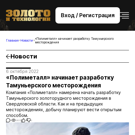
Вход / Регистрация
+7 (495) 221-76-32
bsv@zolteh.ru
«Полиметалл» начинает разработку Тамуньерского
Главная
Новости
месторождения
Новости
6 октября 2022
«Полиметалл» начинает разработку
Тамуньерского месторождения
Компания «Полиметалл» намерена начать разработку
Тамуньерского золоторудного месторождения в
Свердловской области. Как и на предыдущих
месторождениях, добычу планируют вести открытым
способом.
0
3637
0
0