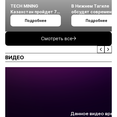
TECH MINING
В Нижнем Тагиле
Казахстан пройдет 7
обсудят современн
октября в Алматы
технологии
Подробнее
Подробнее
измельчения
минерального сырья
Смотреть все
ВИДЕО