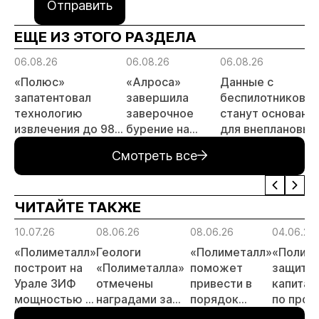
Отправить
ЕЩЕ ИЗ ЭТОГО РАЗДЕЛА
06.08.26
06.08.26
06.08.26
«Полюс»
«Алроса»
Данные с
запатентовал
завершила
беспилотников
технологию
заверочное
станут основани
извлечения до 98%
бурение на
для внеплановых
золота из
золоторудном
проверок
Смотреть все
металлургического
месторождении
недропользоват
шлака
Дегдекан
ЧИТАЙТЕ ТАКЖЕ
10.07.26
08.06.26
08.06.26
04.06.26
«Полиметалл»
Геологи
«Полиметалл»
«Полим
построит на
«Полиметалла»
поможет
защити
Урале ЗИФ
отмечены
привести в
капита
мощностью 3
наградами за
порядок
по прое
млн тонн
открытие
автодорогу в
«Новоп