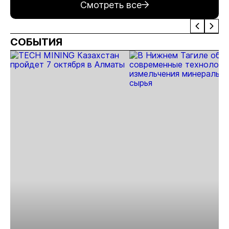
Смотреть все
руды в год
месторождения
Певеке
«Андрей»
СОБЫТИЯ