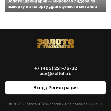
Золото Швейцарии — мирового лидера по
импорту и экспорту драгоценного металла
+7 (495) 221-76-32
bsv@zolteh.ru
На сайте осуществляется обработка файлов
cookie
, необходимых для работы сайта, а
Вход / Регистрация
также для анализа сайта и улучшения
предоставляемых сервисов с
использованием метрической программы
Яндекс.Метрика. Продолжая использовать
© 2026 «Золото и Технологии». Все права защищены
сайт, вы даете
согласие
на использование
данных технологий.