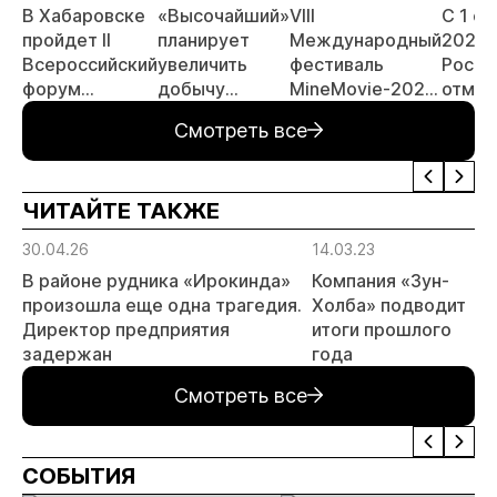
В Хабаровске
«Высочайший»
VIII
С 1 с
пройдет II
планирует
Международный
2026 
Всероссийский
увеличить
фестиваль
Росси
форум
добычу
MineMovie-2026
отмен
«Россыпное
золота до 10
открыл прием
заяви
Смотреть все
золото
тонн в 2026
заявок
принц
России»
году
россы
отрас
ЧИТАЙТЕ ТАКЖЕ
риски
прогн
30.04.26
14.03.23
МСБ
В районе рудника «Ирокинда»
Компания «Зун-
произошла еще одна трагедия.
Холба» подводит
Директор предприятия
итоги прошлого
задержан
года
Смотреть все
СОБЫТИЯ