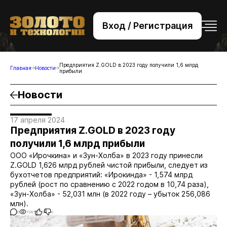
Вход / Регистрация
+7 (495) 221-76-32
bsv@zolteh.ru
Предприятия Z.GOLD в 2023 году получили 1,6 млрд
Главная
Новости
прибыли
Новости
17 апреля 2024
Предприятия Z.GOLD в 2023 году
получили 1,6 млрд прибыли
ООО «Ирочкина» и «Зун-Холба» в 2023 году принесли
Z.GOLD 1,626 млрд рублей чистой прибыли, следует из
бухотчетов предприятий: «Ирокинда» - 1,574 млрд
рублей (рост по сравнению с 2022 годом в 10,74 раза),
«Зун-Холба» - 52,031 млн (в 2022 году – убыток 256,086
млн).
0
7387
0
0