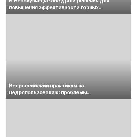
В Новокузнецке обсудили решения для
повышения эффективности горных
предприятий
Всероссийский практикум по
недропользованию: проблемы
лицензирования, цифровизации, экспертизы
пройдет в начале июля