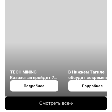
TECH MINING
В Нижнем Тагиле
Казахстан пройдет 7
обсудят современн
октября в Алматы
технологии
Подробнее
Подробнее
измельчения
минерального сырья
Смотреть все