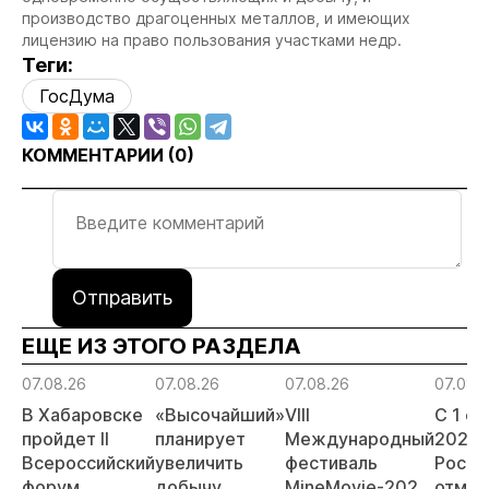
производство драгоценных металлов, и имеющих
лицензию на право пользования участками недр.
Теги:
ГосДума
КОММЕНТАРИИ (
0
)
Отправить
ЕЩЕ ИЗ ЭТОГО РАЗДЕЛА
07.08.26
07.08.26
07.08.26
07.08.
В Хабаровске
«Высочайший»
VIII
С 1 с
пройдет II
планирует
Международный
2026 
Всероссийский
увеличить
фестиваль
Росси
форум
добычу
MineMovie-2026
отмен