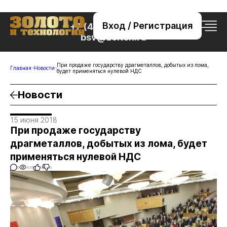
Вход / Регистрация
+7 (495) 221-76-32
bsv@zolteh.ru
При продаже государству драгметаллов, добытых из лома,
Главная
Новости
будет применяться нулевой НДС
Новости
15 июня 2018
При продаже государству
драгметаллов, добытых из лома, будет
применяться нулевой НДС
0
439
0
0