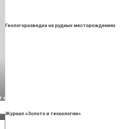
Геологоразведка на рудных месторождениях
Выставка «Рудник
Российская
т с
2026» пройдет в
отраслевая
г.
Екатеринбурге
энергетическая
Подробнее
Подробнее
конференция Р
Журнал «Золото и технологии»
2026