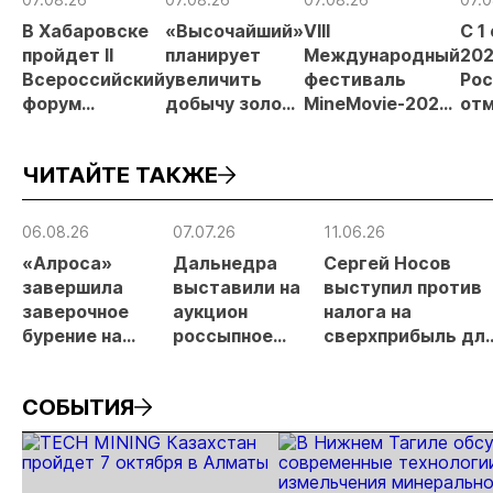
В Хабаровске
«Высочайший»
VIII
С 1
пройдет II
планирует
Международный
202
Всероссийский
увеличить
фестиваль
Рос
форум
добычу золота
MineMovie-2026
отм
«Россыпное
до 10 тонн в
открыл прием
зая
золото
2026 году
заявок
при
ЧИТАЙТЕ ТАКЖЕ
России»
рос
от
рис
06.08.26
07.07.26
11.06.26
про
«Алроса»
Дальнедра
Сергей Носов
МС
завершила
выставили на
выступил против
заверочное
аукцион
налога на
бурение на
россыпное
сверхприбыль дл
золоторудном
месторождение
золотодобытчико
месторождении
«ручей Сударь»
СОБЫТИЯ
Дегдекан
на Колыме с
запасами 143 кг
золота