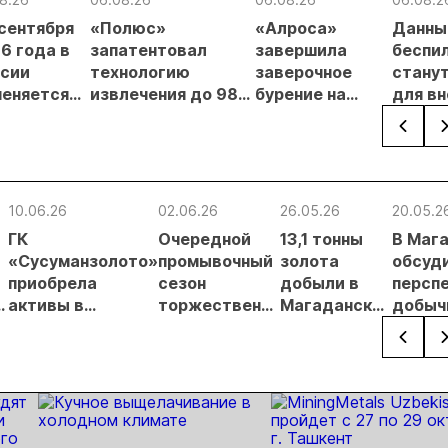
 сентября
«Полюс»
«Алроса»
Данны
6 года в
запатентовал
завершила
беспи
сии
технологию
заверочное
стану
еняется
извлечения до 98%
бурение на
для в
вительный
золота из
золоторудном
прове
нцип на
металлургического
месторождении
недро
сыпи:
шлака
Дегдекан
раслевые
ки и
10.06.26
02.06.26
26.05.26
20.05.2
гнозы для
ГК
Очередной
13,1 тонны
В Маг
Б
«Сусуманзолото»
промывочный
золота
обсуд
приобрела
сезон
добыли в
персп
я
активы в
торжественно
Магаданской
добыч
в
Магаданской
открыли в
области за 4
золота
области
Сусумане
месяца
регио