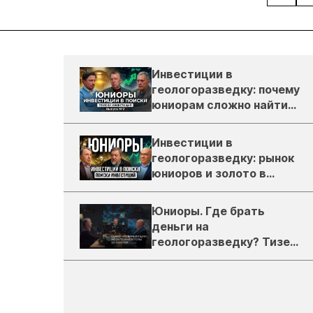
Инвестиции в
геологоразведку: почему
юниорам сложно найти
деньги
Инвестиции в
геологоразведку: рынок
юниоров и золото в
России
Юниоры. Где брать
деньги на
геологоразведку? Тизер
подкаста ЗиТ №1