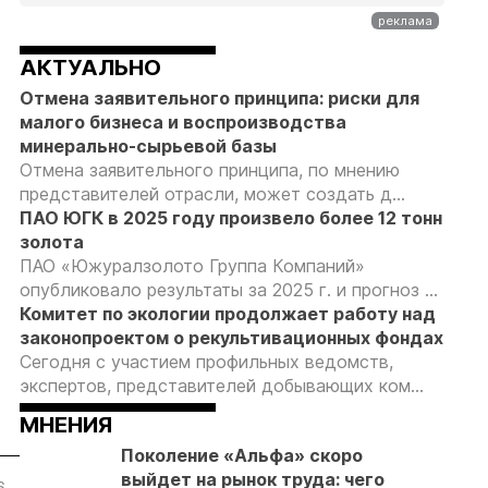
АКТУАЛЬНО
Отмена заявительного принципа: риски для
малого бизнеса и воспроизводства
минерально-сырьевой базы
Отмена заявительного принципа, по мнению
представителей отрасли, может создать д...
ПАО ЮГК в 2025 году произвело более 12 тонн
золота
ПАО «Южуралзолото Группа Компаний»
опубликовало результаты за 2025 г. и прогноз ...
Комитет по экологии продолжает работу над
законопроектом о рекультивационных фондах
Сегодня с участием профильных ведомств,
экспертов, представителей добывающих ком...
МНЕНИЯ
Поколение «Альфа» скоро
выйдет на рынок труда: чего
6
05.08.26
05.08.26
05.08.26