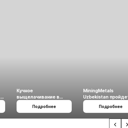
Кучное
MiningMetals
ые
выщелачивание в
Uzbekistan пройде
холодном климате
27 по 29 октября в 
Подробнее
Подробнее
Ташкент