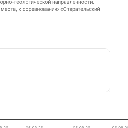
горно-геологической направленности.
 места, к соревнованию «Старательский
8.26
06.08.26
06.08.26
06.08.2