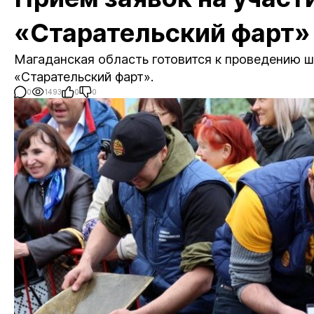
«Старательский фарт» 
Магаданская область готовится к проведению 
«Старательский фарт».
0
1493
0
0