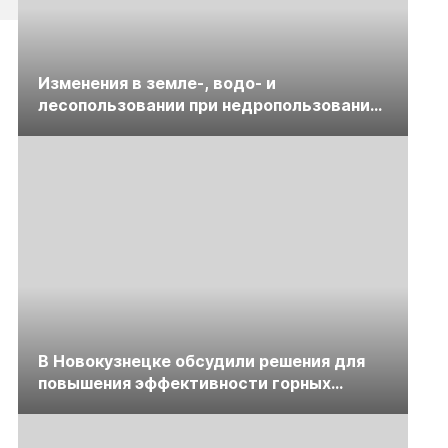
Изменения в земле-, водо- и
лесопользовании при недропользовании
обсудят на семинаре «ПравоТЭК»
В Новокузнецке обсудили решения для
повышения эффективности горных
предприятий