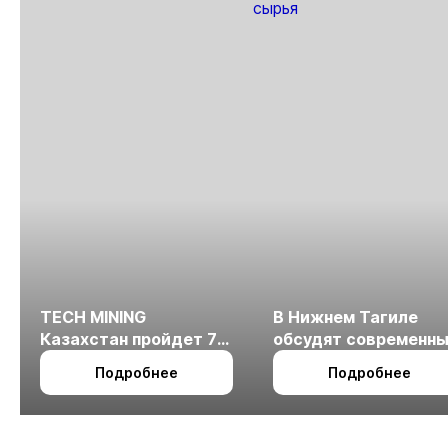
TECH MINING
В Нижнем Тагиле
Казахстан пройдет 7
обсудят современн
октября в Алматы
технологии
Подробнее
Подробнее
измельчения
минерального сырья