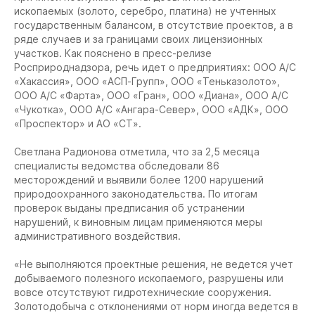
ископаемых (золото, серебро, платина) не учтенных
государственным балансом, в отсутствие проектов, а в
ряде случаев и за границами своих лицензионных
участков. Как пояснено в пресс-релизе
Росприроднадзора, речь идет о предприятиях: ООО А/С
«Хакассия», ООО «АСП-Групп», ООО «Теньказолото»,
ООО А/С «Фарта», ООО «Гран», ООО «Диана», ООО А/С
«Чукотка», ООО А/С «Ангара-Север», ООО «АДК», ООО
«Проспектор» и АО «СТ».
Светлана Радионова отметила, что за 2,5 месяца
специалисты ведомства обследовали 86
месторождений и выявили более 1200 нарушений
природоохранного законодательства. По итогам
проверок выданы предписания об устранении
нарушений, к виновным лицам применяются меры
административного воздействия.
«Не выполняются проектные решения, не ведется учет
добываемого полезного ископаемого, разрушены или
вовсе отсутствуют гидротехнические сооружения.
Золотодобыча с отклонениями от норм иногда ведется в