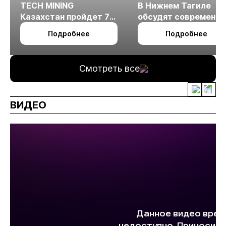
TECH MINING
В Нижнем Тагиле
Казахстан пройдет 7
обсудят современн
октября в Алматы
технологии
Подробнее
Подробнее
измельчения
минерального сырья
Смотреть все
ВИДЕО