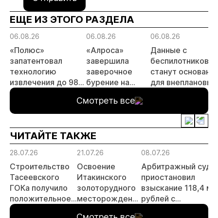
ЕЩЕ ИЗ ЭТОГО РАЗДЕЛА
06.08.26
06.08.26
06.08.26
«Полюс»
«Алроса»
Данные с
запатентовал
завершила
беспилотников
технологию
заверочное
станут основани
извлечения до 98%
бурение на
для внеплановых
золота из
золоторудном
проверок
Смотреть все
металлургического
месторождении
недропользоват
шлака
Дегдекан
ЧИТАЙТЕ ТАКЖЕ
28.07.26
21.07.26
08.07.26
Строительство
Освоение
Арбитражный суд
Тасеевского
Итакинского
приостановил
ГОКа получило
золоторудного
взыскание 118,4 мл
положительное
месторождения
рублей с
заключение
в Забайкалье
золотодобывающе
Смотреть все