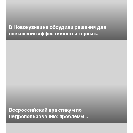
В Новокузнецке обсудили решения для
повышения эффективности горных
предприятий
Всероссийский практикум по
недропользованию: проблемы
лицензирования, цифровизации, экспертизы
пройдет в начале июля