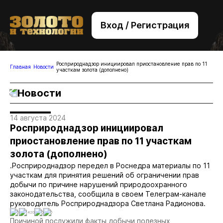
Вход / Регистрация
+7 (495) 221-76-32
bsv@zolteh.ru
Росприроднадзор инициировал приостановление прав по 11
Главная
Новости
участкам золота (дополнено)
Новости
14 августа 2024
Росприроднадзор инициировал
приостановление прав по 11 участкам
золота (дополнено)
.Росприроднадзор передел в Роснедра материалы по 11
участкам для принятия решений об ограничении прав
добычи по причине нарушений природоохранного
законодательства, сообщила в своем Телеграм-канале
руководитель Росприроднадзора Светлана Радионова.
0
1420
0
0
Причиной послужили факты добычи полезных