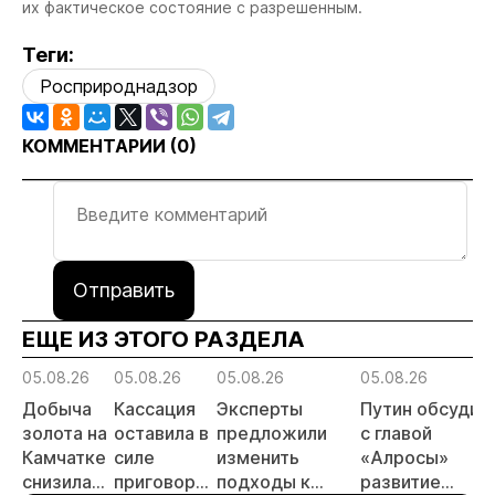
их фактическое состояние с разрешенным.
Теги:
Росприроднадзор
КОММЕНТАРИИ (
0
)
Отправить
ЕЩЕ ИЗ ЭТОГО РАЗДЕЛА
05.08.26
05.08.26
05.08.26
05.08.26
Добыча
Кассация
Эксперты
Путин обсудил
золота на
оставила в
предложили
с главой
Камчатке
силе
изменить
«Алросы»
снизилась
приговор
подходы к
развитие