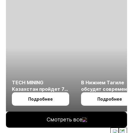
TECH MINING
В Нижнем Тагиле
Казахстан пройдет 7
обсудят современн
октября в Алматы
технологии
Подробнее
Подробнее
измельчения
минерального сырья
Смотреть все