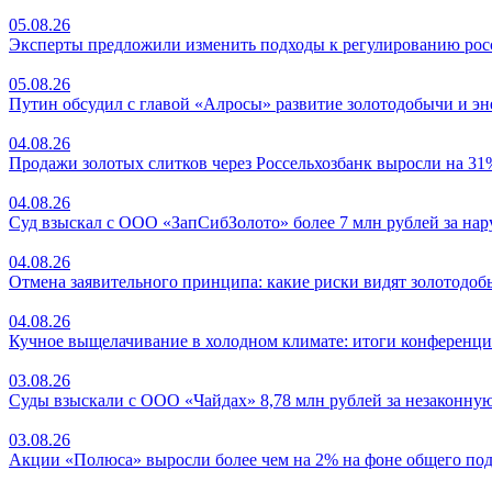
05.08.26
Эксперты предложили изменить подходы к регулированию ро
05.08.26
Путин обсудил с главой «Алросы» развитие золотодобычи и эн
04.08.26
Продажи золотых слитков через Россельхозбанк выросли на 31
04.08.26
Суд взыскал с ООО «ЗапСибЗолото» более 7 млн рублей за на
04.08.26
Отмена заявительного принципа: какие риски видят золотодо
04.08.26
Кучное выщелачивание в холодном климате: итоги конференци
03.08.26
Суды взыскали с ООО «Чайдах» 8,78 млн рублей за незаконную
03.08.26
Акции «Полюса» выросли более чем на 2% на фоне общего под