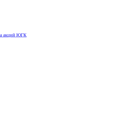
ета акций ЮГК