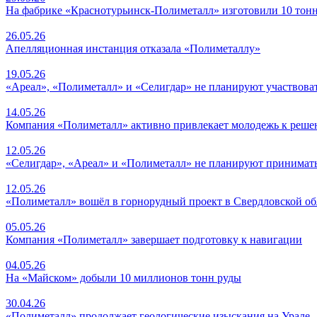
На фабрике «Краснотурьинск-Полиметалл» изготовили 10 тонн
26.05.26
Апелляционная инстанция отказала «Полиметаллу»
19.05.26
«Ареал», «Полиметалл» и «Селигдар» не планируют участвова
14.05.26
Компания «Полиметалл» активно привлекает молодежь к реше
12.05.26
«Селигдар», «Ареал» и «Полиметалл» не планируют принимать
12.05.26
«Полиметалл» вошёл в горнорудный проект в Свердловской об
05.05.26
Компания «Полиметалл» завершает подготовку к навигации
04.05.26
На «Майском» добыли 10 миллионов тонн руды
30.04.26
«Полиметалл» продолжает геологические изыскания на Урале