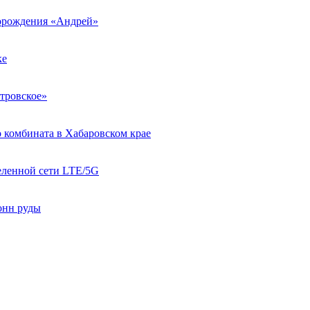
торождения «Андрей»
ке
тровское»
 комбината в Хабаровском крае
еленной сети LTE/5G
онн руды