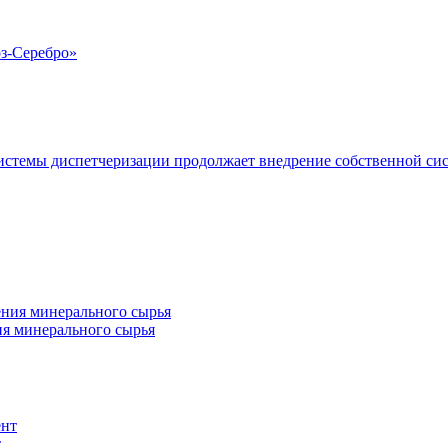
з-Серебро»
истемы диспетчеризации продолжает внедрение собственной си
ия минерального сырья
т