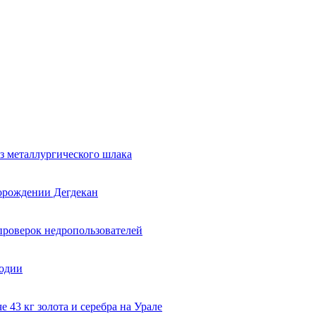
з металлургического шлака
торождении Дегдекан
проверок недропользователей
годии
 43 кг золота и серебра на Урале