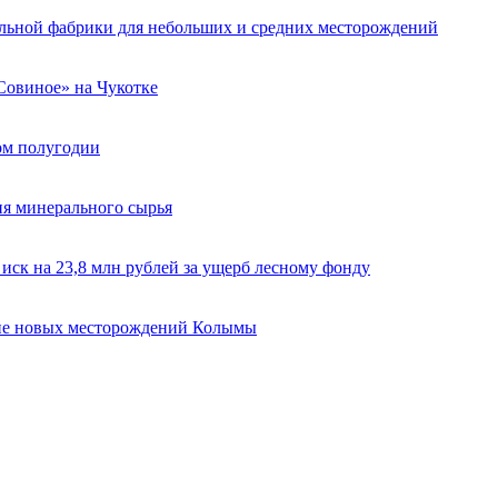
льной фабрики для небольших и средних месторождений
«Совиное» на Чукотке
вом полугодии
ия минерального сырья
ск на 23,8 млн рублей за ущерб лесному фонду
ие новых месторождений Колымы