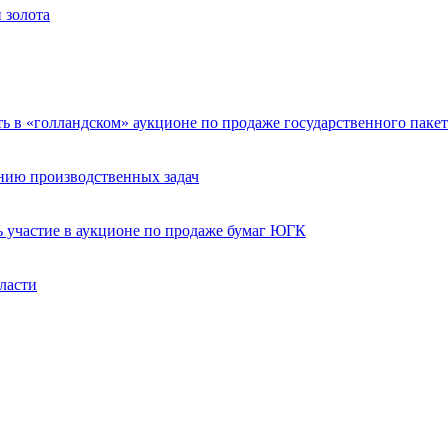
 золота
ть в «голландском» аукционе по продаже государственного пак
нию производственных задач
 участие в аукционе по продаже бумаг ЮГК
ласти