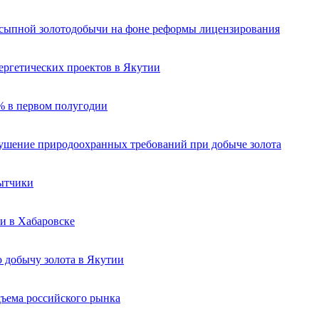
ссыпной золотодобычи на фоне реформы лицензирования
ергетических проектов в Якутии
% в первом полугодии
рушение природоохранных требований при добыче золота
бытчики
и в Хабаровске
 добычу золота в Якутии
ъема российского рынка