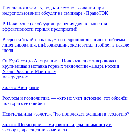
Изменения в земле-, водо- и лесопользовании при
недропользовании обсудят на семинаре «ПравоТЭК»
В Новокузнецке обсудили решения для повышения
эффективности горных предприятий
Всероссийский практикум по недропользованию: проблемы
лицензирования, цифровизации, экспертизы пройдет в начале
июля
От Кузбасса до Австралии: в Новокузнецке завершилась
крупнейшая выставка горных технологий «Недра России.
Уголь России и Майнинг»
между делом
Золото Австралии
Ресурсы и геополитика — «кто не учит историю, тот обречён
повторять её ошибки»
Искательницы «золота». Что привлекает женщин в геологию?
Золото Швейцарии — мирового лидера по импорту и
экспорту драгоценного металла