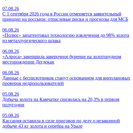
07.08.26
С 1 сентября 2026 года в России отменяется заявительный
принцип на россыпи: отраслевые риски и прогнозы для МСБ
06.08.26
«Полюс» запатентовал технологию извлечения до 98% золота
из металлургического шлака
06.08.26
«Алроса» завершила заверочное бурение на золоторудном
месторождении Дегдекан
06.08.26
Данные с беспилотников станут основанием для внеплановых
проверок недропользователей
05.08.26
Добыча золота на Камчатке снизилась на 20,3% в первом
полугодии
05.08.26
Кассация оставила в силе приговор по делу о незаконной
добыче 43 кг золота и серебра на Урале