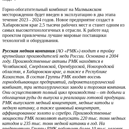
Горно-обогатительный комбинат на Малмыжском
месторождении будет введен в эксплуатацию в два этапа
течение 2023 - 2024 годов. Новое предприятие создаст в
Хабаровском крае 2,5 тысячи рабочих мест и станет одним из
самых высокотехнологичных в отрасли. К работе над
проектом привлечены лучшие мировые поставщики
технологий и оборудования.
Русская медная компания
(АО «РМК») входит в тройку
крупнейших производителей меди России. Основана в 2004
году. Производственные активы РМК находятся в
Челябинской, Свердловской, Оренбургской, Новгородской
областях, в Хабаровском крае, а также в Республике
Казахстан. В состав Группы РМК входят восемь
горнодобывающих предприятий, гидрометаллургический
комбинат, три металлургических завода и торговая компания.
Они осуществляют полный цикл производства – от добычи и
обогащения руды до выпуска и реализации готовой продукции.
РМК выпускает медный концентрат, медные катоды и
медную катанку, а также цинковый концентрат,
аффинированное золото и серебро. Производственные
мощности РМК позволяют выпускать 220 тыс. тонн медных
катодов и 235 тыс. тонн медной катанки в год. На
предприятиях Группы РМК работает более 10 тыс. человек.