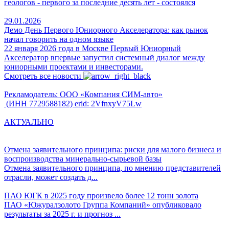
геологов - первого за последние десять лет - состоялся
29.01.2026
Демо День Первого Юниорного Акселератора: как рынок
начал говорить на одном языке
22 января 2026 года в Москве Первый Юниорный
Акселератор впервые запустил системный диалог между
юниорными проектами и инвесторами.
Смотреть все новости
Рекламодатель: ООО «Компания СИМ-авто»
(ИНН 7729588182) erid: 2VfnxyV75Lw
АКТУАЛЬНО
Отмена заявительного принципа: риски для малого бизнеса и
воспроизводства минерально-сырьевой базы
Отмена заявительного принципа, по мнению представителей
отрасли, может создать д...
ПАО ЮГК в 2025 году произвело более 12 тонн золота
ПАО «Южуралзолото Группа Компаний» опубликовало
результаты за 2025 г. и прогноз ...