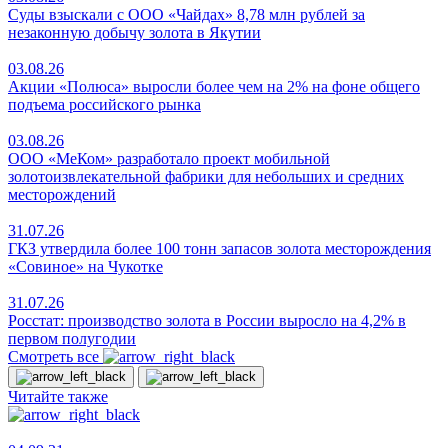
Суды взыскали с ООО «Чайдах» 8,78 млн рублей за
незаконную добычу золота в Якутии
03.08.26
Акции «Полюса» выросли более чем на 2% на фоне общего
подъема российского рынка
03.08.26
ООО «МеКом» разработало проект мобильной
золотоизвлекательной фабрики для небольших и средних
месторождений
31.07.26
ГКЗ утвердила более 100 тонн запасов золота месторождения
«Совиное» на Чукотке
31.07.26
Росстат: производство золота в России выросло на 4,2% в
первом полугодии
Смотреть все
Читайте также