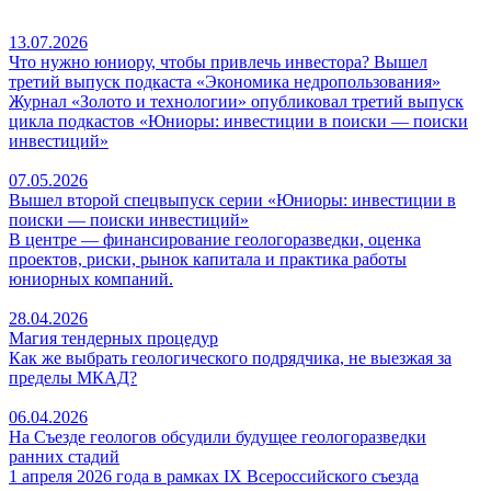
13.07.2026
Что нужно юниору, чтобы привлечь инвестора? Вышел
третий выпуск подкаста «Экономика недропользования»
Журнал «Золото и технологии» опубликовал третий выпуск
цикла подкастов «Юниоры: инвестиции в поиски — поиски
инвестиций»
07.05.2026
Вышел второй спецвыпуск серии «Юниоры: инвестиции в
поиски — поиски инвестиций»
В центре — финансирование геологоразведки, оценка
проектов, риски, рынок капитала и практика работы
юниорных компаний.
28.04.2026
Магия тендерных процедур
Как же выбрать геологического подрядчика, не выезжая за
пределы МКАД?
06.04.2026
На Съезде геологов обсудили будущее геологоразведки
ранних стадий
1 апреля 2026 года в рамках IX Всероссийского съезда