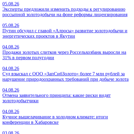
05.08.26
Эксперты предложили изменить подходы к регулированию
россыпной золотодобычи на фоне реформы лицензирования
05.08.26
Путин обсудил с главой «Алросы» развитие золотодобычи и
энергетических проектов в Якутии
04.08.26
Продажи золотых слитков через Россельхозбанк выросли на
31% в первом полугодии
04.08.26
Суд взыскал с ООО «ЗапСибЗолото» более 7 млн рублей за
нарушение природоохранных требований при добыче золота
04.08.26
Отмена заявительного принципа: какие риски видят
золотодобытчики
04.08.26
Кучное выщелачивание в холодном климате: итоги
конференции в Хабаровске
03.08.26