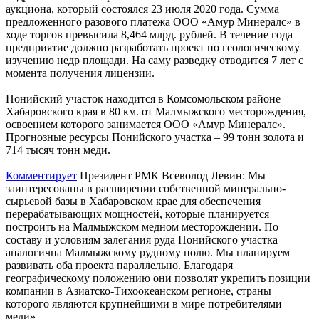
аукциона, который состоялся 23 июля 2020 года. Сумма
предложенного разового платежа ООО «Амур Минералс» в
ходе торгов превысила 8,464 млрд. рублей. В течение года
предприятие должно разработать проект по геологическому
изучению недр площади. На саму разведку отводится 7 лет с
момента получения лицензии.
Понийский участок находится в Комсомольском районе
Хабаровского края в 80 км. от Малмыжского месторождения,
освоением которого занимается ООО «Амур Минералс».
Прогнозные ресурсы Понийского участка – 99 тонн золота и
714 тысяч тонн меди.
Комментирует
Президент РМК Всеволод Левин: Мы
заинтересованы в расширении собственной минерально-
сырьевой базы в Хабаровском крае для обеспечения
перерабатывающих мощностей, которые планируется
построить на Малмыжском медном месторождении. По
составу и условиям залегания руда Понийского участка
аналогична Малмыжскому рудному полю. Мы планируем
развивать оба проекта параллельно. Благодаря
географическому положению они позволят укрепить позиции
компании в Азиатско-Тихоокеанском регионе, страны
которого являются крупнейшими в мире потребителями
меди».