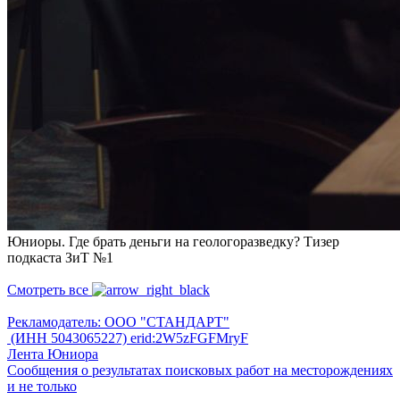
Юниоры. Где брать деньги на геологоразведку? Тизер
подкаста ЗиТ №1
Смотреть все
Рекламодатель: ООО "СТАНДАРТ"
(ИНН 5043065227) erid:2W5zFGFMryF
Лента Юниора
Сообщения о результатах поисковых работ на месторождениях
и не только