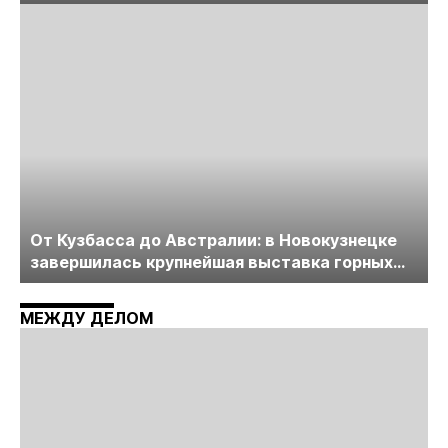
лицензирования, цифровизации, экспертизы
пройдет в начале июля
От Кузбасса до Австралии: в Новокузнецке
завершилась крупнейшая выставка горных
технологий «Недра России. Уголь России и
Майнинг»
МЕЖДУ ДЕЛОМ