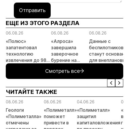
Отправить
ЕЩЕ ИЗ ЭТОГО РАЗДЕЛА
06.08.26
06.08.26
06.08.26
«Полюс»
«Алроса»
Данные с
запатентовал
завершила
беспилотников
технологию
заверочное
станут основани
извлечения до 98%
бурение на
для внеплановых
золота из
золоторудном
проверок
Смотреть все
металлургического
месторождении
недропользоват
шлака
Дегдекан
ЧИТАЙТЕ ТАКЖЕ
08.06.26
08.06.26
04.06.26
04.
Геологи
«Полиметалл»
«Полиметалл»
«П
«Полиметалла»
поможет
защитил
воз
отмечены
привести в
капиталовложения
гид
наградами за
порядок
по проекту
ком