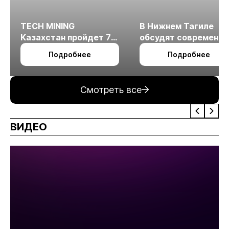
TECH MINING
В Нижнем Тагиле
Казахстан пройдет 7
обсудят современн
октября в Алматы
технологии
Подробнее
Подробнее
измельчения
минерального сырья
Смотреть все
ВИДЕО