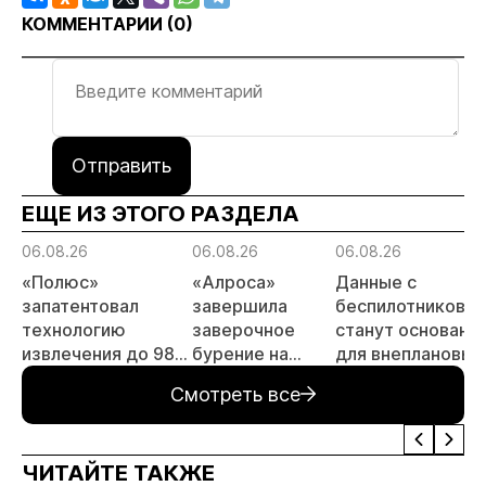
КОММЕНТАРИИ (
0
)
Отправить
ЕЩЕ ИЗ ЭТОГО РАЗДЕЛА
06.08.26
06.08.26
06.08.26
«Полюс»
«Алроса»
Данные с
запатентовал
завершила
беспилотников
технологию
заверочное
станут основани
извлечения до 98%
бурение на
для внеплановых
золота из
золоторудном
проверок
Смотреть все
металлургического
месторождении
недропользоват
шлака
Дегдекан
ЧИТАЙТЕ ТАКЖЕ