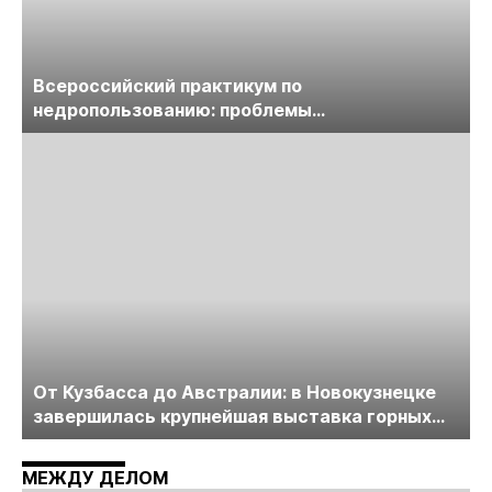
Всероссийский практикум по
недропользованию: проблемы
лицензирования, цифровизации, экспертизы
пройдет в начале июля
От Кузбасса до Австралии: в Новокузнецке
завершилась крупнейшая выставка горных
технологий «Недра России. Уголь России и
Майнинг»
МЕЖДУ ДЕЛОМ