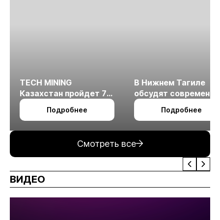
TECH MINING
В Нижнем Тагиле
Казахстан пройдет 7
обсудят современн
октября в Алматы
технологии
Подробнее
Подробнее
измельчения
минерального сырья
Смотреть все
ВИДЕО