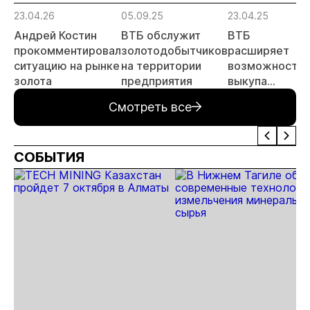
23.04.26
05.09.25
23.04.25
2
Андрей Костин
ВТБ обслужит
ВТБ
прокомментировал
золотодобытчиков
расширяет
ситуацию на рынке
на территории
возможности
и
золота
предприятия
выкупа
з
золотых
Смотреть все
слитков
СОБЫТИЯ