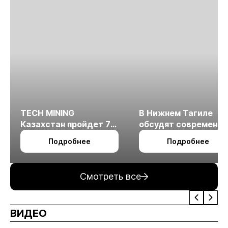
TECH MINING
В Нижнем Тагиле
Казахстан пройдет 7
обсудят современн
октября в Алматы
технологии
Подробнее
Подробнее
измельчения
минерального сырья
Смотреть все
ВИДЕО