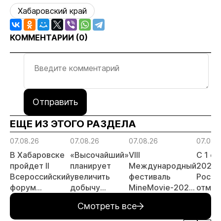
Хабаровский край
КОММЕНТАРИИ (
0
)
Отправить
ЕЩЕ ИЗ ЭТОГО РАЗДЕЛА
07.08.26
07.08.26
07.08.26
07.08.
В Хабаровске
«Высочайший»
VIII
С 1 с
пройдет II
планирует
Международный
2026 
Всероссийский
увеличить
фестиваль
Росси
форум
добычу
MineMovie-2026
отмен
«Россыпное
золота до 10
открыл прием
заяви
Смотреть все
золото
тонн в 2026
заявок
принц
России»
году
россы