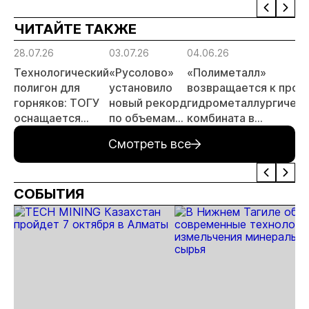
отрас
ЧИТАЙТЕ ТАКЖЕ
риски
прогн
28.07.26
03.07.26
04.06.26
МСБ
Технологический
«Русолово»
«Полиметалл»
полигон для
установило
возвращается к прое
горняков: ТОГУ
новый рекорд
гидрометаллургическ
оснащается
по объемам
комбината в
современным
производства
Хабаровском крае
Смотреть все
оборудованием
отечественного
производства
СОБЫТИЯ