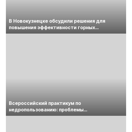
В Новокузнецке обсудили решения для
повышения эффективности горных
предприятий
Всероссийский практикум по
недропользованию: проблемы
лицензирования, цифровизации, экспертизы
пройдет в начале июля