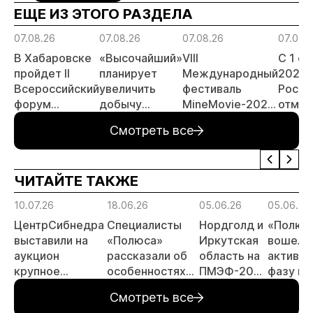
ЕЩЕ ИЗ ЭТОГО РАЗДЕЛА
07.08.26
07.08.26
07.08.26
07.08.
В Хабаровске
«Высочайший»
VIII
С 1 с
пройдет II
планирует
Международный
2026 
Всероссийский
увеличить
фестиваль
Росси
форум
добычу
MineMovie-2026
отмен
«Россыпное
золота до 10
открыл прием
заяви
Смотреть все
золото
тонн в 2026
заявок
принц
России»
году
россы
отрас
ЧИТАЙТЕ ТАКЖЕ
риски
прогн
10.07.26
18.06.26
05.06.26
05.06.26
МСБ
ЦентрСибнедра
Специалисты
Нордголд и
«Полюс
выставили на
«Полюса»
Иркутская
вошел в
аукцион
рассказали об
область на
активн
крупное
особенностях
ПМЭФ-2026
фазу по
россыпное
буровзрывных
подписали
освоен
Смотреть все
месторождение
работ на
соглашение
«Сухог