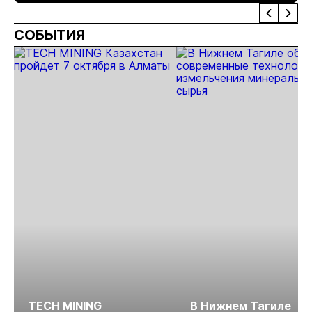
Аканак-
месторождении
по проекту
Лога»
Накатами с
Сухой лог
«Урях»
СОБЫТИЯ
запасами 530 кг
золота
TECH MINING
В Нижнем Тагиле