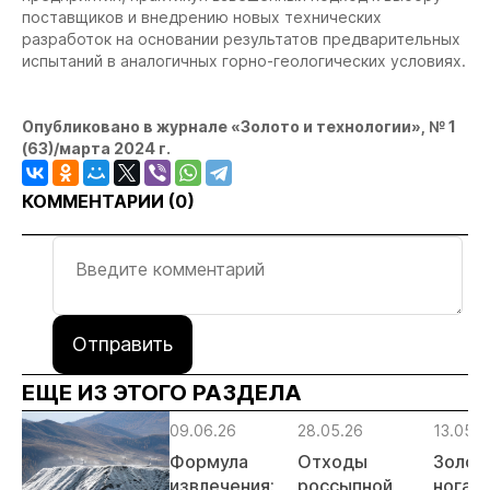
поставщиков и внедрению новых технических
разработок на основании результатов предварительных
испытаний в аналогичных горно-геологических условиях.
Опубликовано в журнале «Золото и технологии», № 1
(63)/марта 2024 г.
КОММЕНТАРИИ (
0
)
Отправить
ЕЩЕ ИЗ ЭТОГО РАЗДЕЛА
09.06.26
28.05.26
13.05.2
Формула
Отходы
Золот
извлечения:
россыпной
ногами