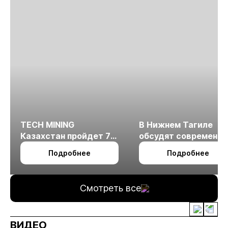
TECH MINING
В Нижнем Тагиле
Казахстан пройдет 7
обсудят современн
октября в Алматы
технологии
Подробнее
Подробнее
измельчения
минерального сырья
Смотреть все
ВИДЕО