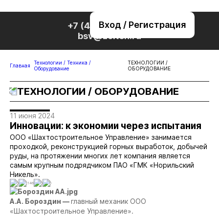
Вход / Регистрация
+7 (495) 221-76-32
bsv@zolteh.ru
Технологии / Техника /
ТЕХНОЛОГИИ /
Главная
Оборудование
ОБОРУДОВАНИЕ
ТЕХНОЛОГИИ / ОБОРУДОВАНИЕ
11 июня 2024
Инновации: к экономии через испытания
ООО «Шахтостроительное Управление» занимается
проходкой, реконструкцией горных выработок, добычей
руды, на протяжении многих лет компания является
самым крупным подрядчиком ПАО «ГМК «Норильский
Никель».
0
2146
0
0
А.А. Бороздин —
главный механик ООО
«Шахтостроительное Управление».