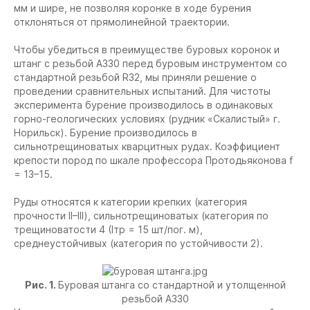
мм и шире, не позволяя коронке в ходе бурения
отклоняться от прямолинейной траектории.
Чтобы убедиться в преимуществе буровых коронок и
штанг с резьбой А330 перед буровым инструментом со
стандартной резьбой R32, мы приняли решение о
проведении сравнительных испытаний. Для чистоты
эксперимента бурение производилось в одинаковых
горно-геологических условиях (рудник «Скалистый» г.
Норильск). Бурение производилось в
сильнотрещиноватых кварцитных рудах. Коэффициент
крепости пород по шкале профессора Протодьяконова f
= 13–15.
Руды относятся к категории крепких (категория
прочности II–III), сильнотрещиноватых (категория по
трещиноватости 4 (Iтр = 15 шт/пог. м),
среднеустойчивых (категория по устойчивости 2).
Рис. 1.
Буровая штанга со стандартной и утолщенной
резьбой А330