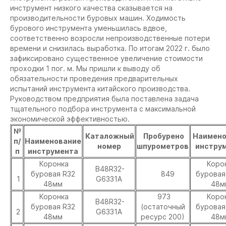
инструмент низкого качества сказывается на
производительности буровых машин. Ходимость
бурового инструмента уменьшилась вдвое,
соответственно возросли непроизводственные потери
времени и снизилась выработка. По итогам 2022 г. было
зафиксировано существенное увеличение стоимости
проходки 1 пог. м. Мы пришли к выводу об
обязательности проведения предварительных
испытаний инструмента китайского производства.
Руководством предприятия была поставлена задача
тщательного подбора инструмента с максимальной
экономической эффективностью.
№
Каталожный
Пробурено
Наимено
п/
Наименование
номер
шпурометров
инстру
п
инструмента
Коронка
Коро
B48R32-
буровая R32
849
буровая
1
G6331A
48мм
48м
Коронка
973
Коро
B48R32-
буровая R32
(остаточный
буровая
2
G6331A
48мм
ресурс 200)
48м