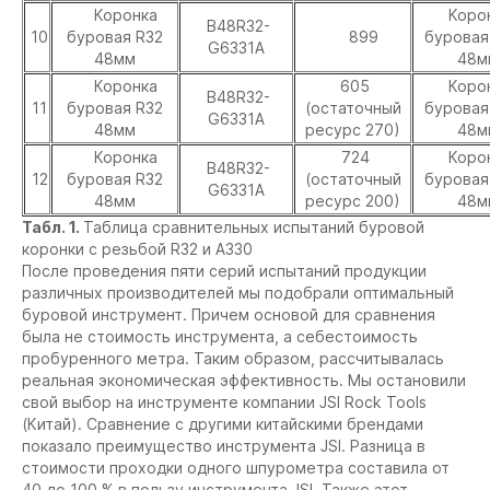
Коронка
Коро
B48R32-
10
буровая R32
899
буровая
G6331A
48мм
48м
Коронка
605
Коро
B48R32-
11
буровая R32
(остаточный
буровая
G6331A
48мм
ресурс 270)
48м
Коронка
724
Коро
B48R32-
12
буровая R32
(остаточный
буровая
G6331A
48мм
ресурс 200)
48м
Табл. 1.
Таблица сравнительных испытаний буровой
коронки с резьбой R32 и А330
После проведения пяти серий испытаний продукции
различных производителей мы подобрали оптимальный
буровой инструмент. Причем основой для сравнения
была не стоимость инструмента, а себестоимость
пробуренного метра. Таким образом, рассчитывалась
реальная экономическая эффективность. Мы остановили
свой выбор на инструменте компании JSI Rock Tools
(Китай). Сравнение с другими китайскими брендами
показало преимущество инструмента JSI. Разница в
стоимости проходки одного шпурометра составила от
40 до 100 % в пользу инструмента JSI. Также этот