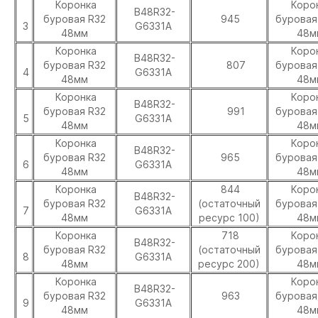
Коронка
Коро
B48R32-
буровая R32
945
буровая
3
G6331A
48мм
48м
Коронка
Коро
B48R32-
буровая R32
807
буровая
4
G6331A
48мм
48м
Коронка
Коро
B48R32-
буровая R32
991
буровая
5
G6331A
48мм
48м
Коронка
Коро
B48R32-
буровая R32
965
буровая
6
G6331A
48мм
48м
Коронка
844
Коро
B48R32-
буровая R32
(остаточный
буровая
7
G6331A
48мм
ресурс 100)
48м
Коронка
718
Коро
B48R32-
буровая R32
(остаточный
буровая
8
G6331A
48мм
ресурс 200)
48м
Коронка
Коро
B48R32-
буровая R32
963
буровая
9
G6331A
48мм
48м