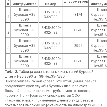
шпурометров
п
инструмента
номер
инструм
Штанга
Штан
EH35-3090-
буровая H35
3174
буровая 
1
R32/T38
3090
Hex35-А
Штанга
Штан
EH35-3090-
буровая H35
3364
буровая 
2
R32/T38
3090
Hex35-А
Штанга
Штан
EH35-3090-
буровая H35
2992
буровая 
3
R32/T38
3090
Hex35-А
Штанга
Штан
EH35-3090-
буровая H35
3380
буровая 
4
R32/T38
3090
Hex35-А
Табл. 2.
Таблица сравнительных испытаний буровой
штанги H35 3090 и T38-Hex35-А330
Производитель гарантировал, что утолщенная резьба
продлевает срок службы буровых штанг за счет
большей площади сечения трубы в месте посадки
коронки. По информации специалистов ООО
«Техмашсервис», применение данного вида резьбы
показывает высокую эффективность на диаметрах 48–51