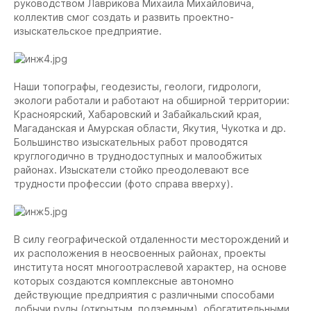
руководством Лаврикова Михаила Михайловича,
коллектив смог создать и развить проектно-
изыскательское предприятие.
Наши топографы, геодезисты, геологи, гидрологи,
экологи работали и работают на обширной территории:
Красноярский, Хабаровский и Забайкальский края,
Магаданская и Амурская области, Якутия, Чукотка и др.
Большинство изыскательных работ проводятся
круглогодично в труднодоступных и малообжитых
районах. Изыскатели стойко преодолевают все
трудности профессии (фото справа вверху).
В силу географической отдаленности месторождений и
их расположения в неосвоенных районах, проекты
института носят многоотраслевой характер, на основе
которых создаются комплексные автономно
действующие предприятия с различными способами
добычи руды (открытым, подземным), обогатительными