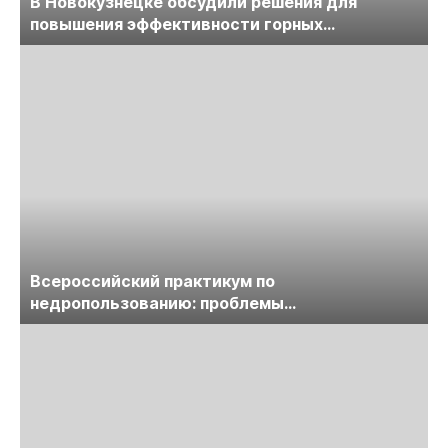
В Новокузнецке обсудили решения для
повышения эффективности горных
предприятий
Всероссийский практикум по
недропользованию: проблемы
лицензирования, цифровизации, экспертизы
пройдет в начале июля