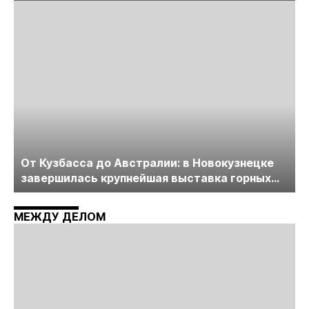
лицензирования, цифровизации, экспертизы
пройдет в начале июля
От Кузбасса до Австралии: в Новокузнецке
завершилась крупнейшая выставка горных
технологий «Недра России. Уголь России и
Майнинг»
МЕЖДУ ДЕЛОМ