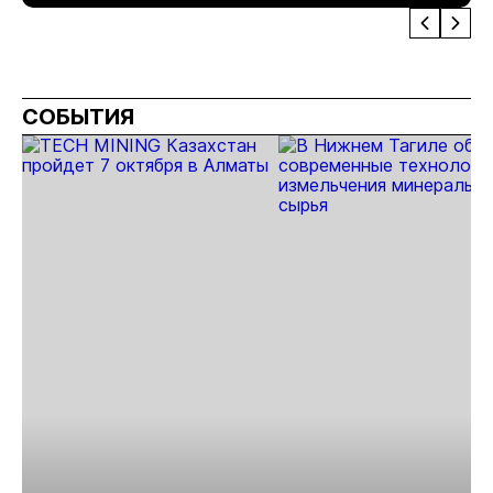
Севера
инве
СОБЫТИЯ