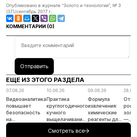
Опубликовано в журнале “Золото и технологии”, № 3
(37)/сентябрь 2017 г.
КОММЕНТАРИИ (
0
)
Отправить
ЕЩЕ ИЗ ЭТОГО РАЗДЕЛА
07.08.26
10.06.26
09.06.26
28.05
Видеоаналитика
Практика
Формула
Отхо
повышает
круглогодичного
извлечения:
росс
безопасность
кучного
химические
золо
на
выщелачивания
реагенты для
—
месторождении
в условиях
золотодобычи
перс
Смотреть все
золота
Крайнего
объе