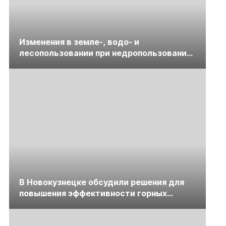
Изменения в земле-, водо- и
лесопользовании при недропользовании
обсудят на семинаре «ПравоТЭК»
В Новокузнецке обсудили решения для
повышения эффективности горных
предприятий