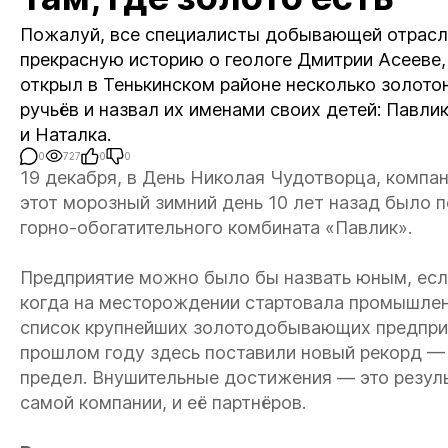
Пожалуй, все специалисты добывающей отрасл
прекрасную историю о геологе Дмитрии Асееве,
открыл в Тенькинском районе несколько золото
ручьёв и назвал их именами своих детей: Павли
и Наталка.
0
727
0
0
19 декабря, в День Николая Чудотворца, компа
этот морозный зимний день 10 лет назад было 
горно-обогатительного комбината «Павлик».
Предприятие можно было бы назвать юным, если 
когда на месторождении стартовала промышлен
список крупнейших золотодобывающих предприят
прошлом году здесь поставили новый рекорд — 7,
предел. Внушительные достижения — это резул
самой компании, и её партнёров.