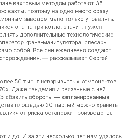
дане вахтовым методом работают 35
юс вахты, поэтому на одно место сразу
сионным заводом мало только управлять.
ике» она на три котла, значит, нужен
олнять дополнительные технологические
оператор крана-манипулятора, слесарь,
само собой. Все они ежедневно создают
есторождении», — рассказывает Сергей
более 50 тыс. т невзрывчатых компонентов
0». Даже пандемия и связанные с ней
Х» сбавить обороты — запланированные
дства площадью 20 тыс. м2 можно хранить
Павлик» от риска остановки производства
от и до. И за эти несколько лет нам удалось