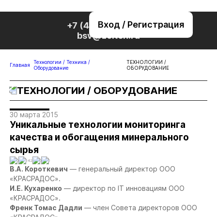
Вход / Регистрация
+7 (495) 221-76-32
bsv@zolteh.ru
Технологии / Техника /
ТЕХНОЛОГИИ /
Главная
Оборудование
ОБОРУДОВАНИЕ
ТЕХНОЛОГИИ / ОБОРУДОВАНИЕ
30 марта 2015
Уникальные технологии мониторинга
качества и обогащения минерального
сырья
0
342
0
0
В.А. Короткевич
— генеральный директор ООО
«КРАСРАДОС».
И.Е. Кухаренко
— директор по IT инновациям ООО
«КРАСРАДОС».
Френк Томас Дадли
— член Совета директоров ООО