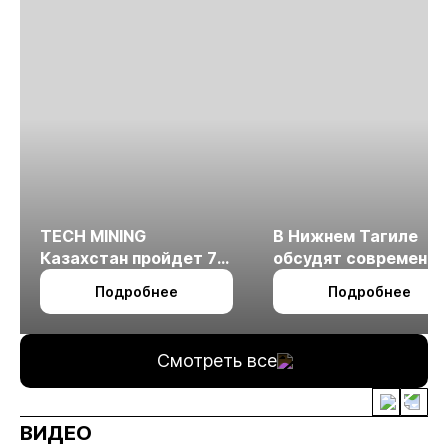
TECH MINING
В Нижнем Тагиле
Казахстан пройдет 7
обсудят современн
октября в Алматы
технологии
Подробнее
Подробнее
измельчения
минерального сырья
Смотреть все
ВИДЕО