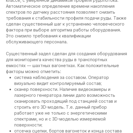
классе, с умеренной динамикой профиля рудопотока.
Автоматическое определение времени накопления
спектров по датчику расстояния позволяет снизить
требования к стабильности профиля подачи руды. Также
сделан существенный шаг к устранению человеческого
фактора при выборе алгоритма работы оборудования.
Это снизило требования к квалификации
обслуживающего персонала.
Существенный задел сделан для создания оборудования
для мониторинга качества руды в транспортных
емкостях — шахтных вагонетках. Как положительные
факторы можно отметить:
система наблюдения за составом. Оператор
визуально видит контролируемый состав;
сканер поверхности. Наличие видеокамеры и
лазерного генератора линии дало возможность
сканировать проходящий под станцией состав и
строить его 3D-модель. Т.е. данный прибор
работает уже не только с энергетическими
спектрами, но и с 3D-моделью измеряемой
поверхности;
отсечка сцепки, бортов вагонеток и конца состава