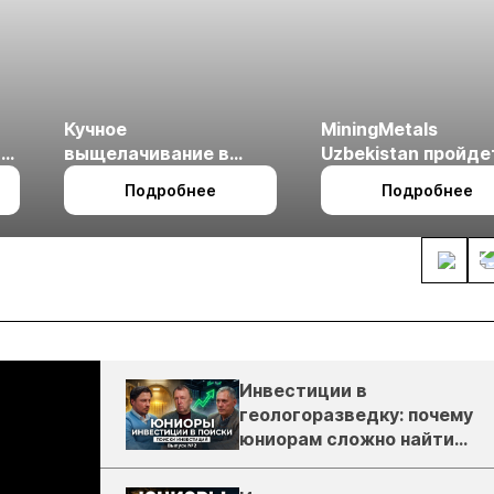
Кучное
MiningMetals
ые
выщелачивание в
Uzbekistan пройде
холодном климате
27 по 29 октября в 
Подробнее
Подробнее
Ташкент
Инвестиции в
геологоразведку: почему
юниорам сложно найти
деньги