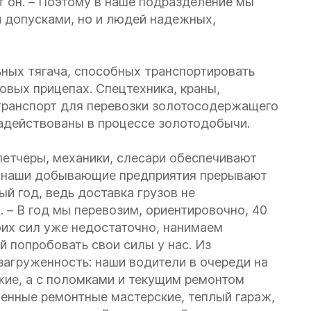
т он. – Поэтому в наше подразделение мы
 допусками, но и людей надежных,
ых тягача, способных транспортировать
товых прицепах. Спецтехника, краны,
транспорт для перевозки золотосодержащего
задействованы в процессе золотодобычи.
петчеры, механики, слесари обеспечивают
и наши добывающие предприятия прерывают
ый год, ведь доставка грузов не
 – В год мы перевозим, ориентировочно, 40
воих сил уже недостаточно, нанимаем
 попробовать свои силы у нас. Из
загруженность: наши водители в очереди на
ежие, а с поломками и текущим ремонтом
венные ремонтные мастерские, теплый гараж,