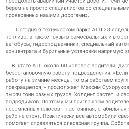
преодолеть аварийный участок дороги, - считае
берем не просто специалистов со специальными
проверенных нашими дорогами».
Сегодня в техническом парке АТП 23 седельн
топливо, а также грузы в самосвальных и в бор
автобусы, гидроподъемники, специальный авто
концентрата и бурильные установки напрямую 
В штате АТП около 60 человек: водители, дис
безостановочную работу подразделения. «Есл
работу на зимние месяцы, то мы работаем кругл
прекращается, - продолжает Максим Сухоруков.
тысяч тонн разных грузов. Холдинг растет, и с
подрядчиков. Поэтому мы приглашаем водителей
несомненных плюсов – постоянная, стабильная 
рейс не стоят. Практически все автомобили св
помогает справляться слесарная группа. Собст