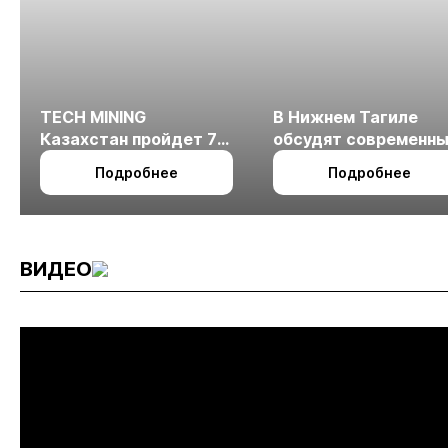
TECH MINING
В Нижнем Тагиле
Казахстан пройдет 7
обсудят современн
октября в Алматы
технологии
Подробнее
Подробнее
измельчения
минерального сырья
ВИДЕО