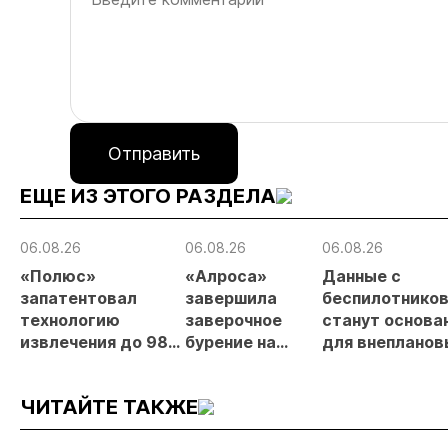
Отправить
ЕЩЕ ИЗ ЭТОГО РАЗДЕЛА
06.08.26
06.08.26
06.08.26
«Полюс»
«Алроса»
Данные с
запатентовал
завершила
беспилотнико
технологию
заверочное
станут основа
извлечения до 98%
бурение на
для внепланов
золота из
золоторудном
проверок
металлургического
месторождении
недропользов
ЧИТАЙТЕ ТАКЖЕ
шлака
Дегдекан