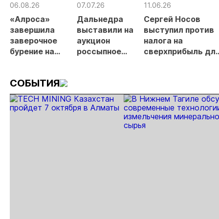
06.08.26
07.07.26
11.06.26
«Алроса»
Дальнедра
Сергей Носов
завершила
выставили на
выступил против
заверочное
аукцион
налога на
бурение на
россыпное
сверхприбыль дл
золоторудном
месторождение
золотодобытчико
месторождении
«ручей Сударь»
СОБЫТИЯ
Дегдекан
на Колыме с
запасами 143 кг
золота