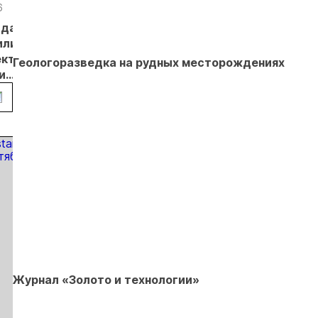
добыче золота
6
20.05.26
27.04.26
24.04.26
17.04.
адане
На
«Полюс»
Имя
Росс
или
Наталкинском
развивает
Владимира
золо
ективы
ГОКе получен
крупнейший
Христова
Росс
Геологоразведка на рудных месторождениях
и
юбилейный
научно-
хотят
ликв
 в
слиток
популярный
увековечить
- Ви
не
проект о
в Магадане
Тара
золотодобыче
в России
Журнал «Золото и технологии»