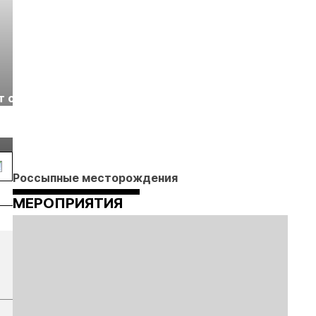
Выставка «Рудник
Российская
т с
2026» пройдет в
отраслевая
г.
Екатеринбурге
энергетическая
Подробнее
Подробнее
конференция Р
2026
Россыпные месторождения
МЕРОПРИЯТИЯ