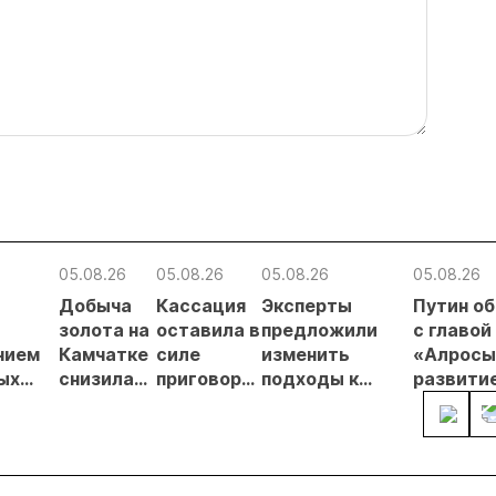
05.08.26
05.08.26
05.08.26
05.08.26
Добыча
Кассация
Эксперты
Путин о
в
золота на
оставила в
предложили
с главой
нием
Камчатке
силе
изменить
«Алросы
ых
снизилась
приговор
подходы к
развити
на 20,3% в
по делу о
регулированию
золотод
ателей
первом
незаконной
россыпной
и
полугодии
добыче 43
золотодобычи
энергет
кг золота и
на фоне
проектов