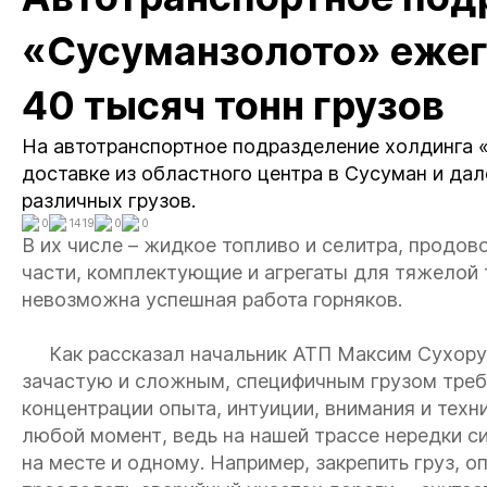
«Сусуманзолото» ежег
40 тысяч тонн грузов
На автотранспортное подразделение холдинга 
доставке из областного центра в Сусуман и да
различных грузов.
0
1419
0
0
В их числе – жидкое топливо и селитра, продов
части, комплектующие и агрегаты для тяжелой т
невозможна успешная работа горняков.
Как рассказал начальник АТП Максим Сухорук
зачастую и сложным, специфичным грузом треб
концентрации опыта, интуиции, внимания и техн
любой момент, ведь на нашей трассе нередки с
на месте и одному. Например, закрепить груз, о