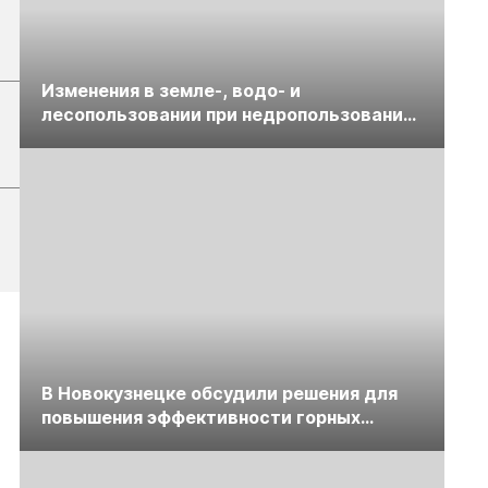
Изменения в земле-, водо- и
лесопользовании при недропользовании
обсудят на семинаре «ПравоТЭК»
В Новокузнецке обсудили решения для
повышения эффективности горных
предприятий