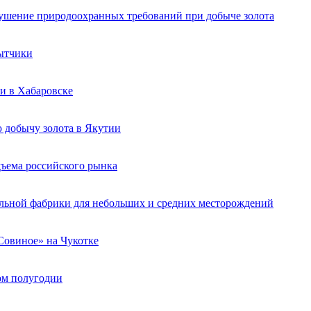
рушение природоохранных требований при добыче золота
бытчики
и в Хабаровске
 добычу золота в Якутии
ъема российского рынка
льной фабрики для небольших и средних месторождений
«Совиное» на Чукотке
вом полугодии