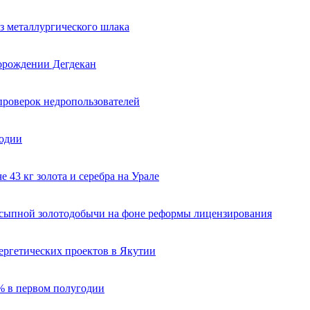
з металлургического шлака
торождении Дегдекан
проверок недропользователей
годии
 43 кг золота и серебра на Урале
ссыпной золотодобычи на фоне реформы лицензирования
ергетических проектов в Якутии
% в первом полугодии