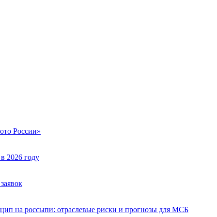
лото России»
в 2026 году
заявок
инцип на россыпи: отраслевые риски и прогнозы для МСБ