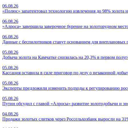
06.08.26
«Полюс» запатентовал технологию извлечения до 98% золота и
06.08.26
«Алроса» завершила заверочное бурение на золоторудном мес
06.08.26
Данные с беспилотников станут основанием для внеплановых 
05.08.26
Добыча золота на Камчатке снизилась на 20,3% в первом полу
05.08.26
Кассация оставила в силе приговор по делу о незаконной добыче
05.08.26
Эксперты предложили изменить подходы к регулированию ро
05.08.26
Путин обсудил с главой «Алросы» развитие золотодобычи и эн
04.08.26
Продажи золотых слитков через Россельхозбанк выросли на 31