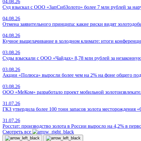
04.08.26
Суд взыскал с ООО «ЗапСибЗолото» более 7 млн рублей за на
04.08.26
Отмена заявительного принципа: какие риски видят золотодо
04.08.26
Кучное выщелачивание в холодном климате: итоги конференци
03.08.26
Суды взыскали с ООО «Чайдах» 8,78 млн рублей за незаконную
03.08.26
Акции «Полюса» выросли более чем на 2% на фоне общего под
03.08.26
ООО «МеКом» разработало проект мобильной золотоизвлекате
31.07.26
ГКЗ утвердила более 100 тонн запасов золота месторождения 
31.07.26
Росстат: производство золота в России выросло на 4,2% в пер
Смотреть все