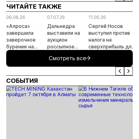
ЧИТАЙТЕ ТАКЖЕ
риски
прогн
06.08.26
07.07.26
11.06.26
1
МСБ
«Алроса»
Дальнедра
Сергей Носов
завершила
выставили на
выступил против
заверочное
аукцион
налога на
бурение на
россыпное
сверхприбыль для
а
золоторудном
месторождение
золотодобытчиков
Смотреть все
месторождении
«ручей Сударь»
Дегдекан
на Колыме с
запасами 143 кг
СОБЫТИЯ
золота