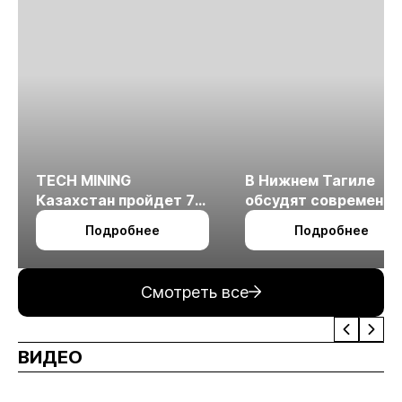
TECH MINING
В Нижнем Тагиле
Казахстан пройдет 7
обсудят современн
октября в Алматы
технологии
Подробнее
Подробнее
измельчения
минерального сырья
Смотреть все
ВИДЕО