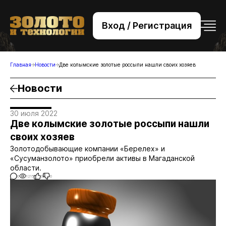
Вход / Регистрация
+7 (495) 221-76-32
bsv@zolteh.ru
Главная
Новости
Две колымские золотые россыпи нашли своих хозяев
Новости
30 июля 2022
Две колымские золотые россыпи нашли
своих хозяев
Золотодобывающие компании «Берелех» и
«Сусуманзолото» приобрели активы в Магаданской
области.
0
1215
0
0