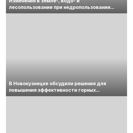
Изменения в земле-, водо- и
лесопользовании при недропользовании
обсудят на семинаре «ПравоТЭК»
В Новокузнецке обсудили решения для
повышения эффективности горных
предприятий