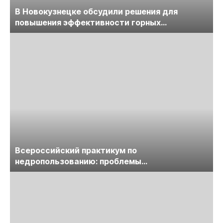
В Новокузнецке обсудили решения для
повышения эффективности горных
предприятий
Всероссийский практикум по
недропользованию: проблемы
лицензирования, цифровизации, экспертизы
пройдет в начале июля