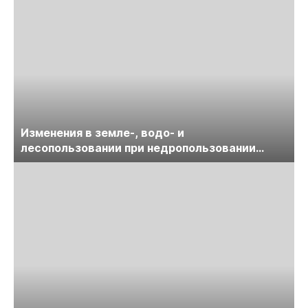
Изменения в земле-, водо- и
лесопользовании при недропользовании
обсудят на семинаре «ПравоТЭК»