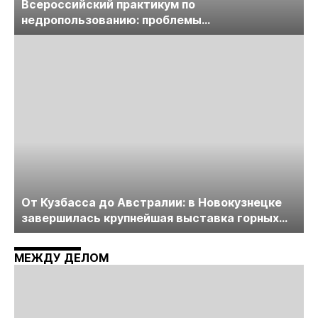
Всероссийский практикум по
недропользованию: проблемы
лицензирования, цифровизации, экспертизы
пройдет в начале июля
От Кузбасса до Австралии: в Новокузнецке
завершилась крупнейшая выставка горных
технологий «Недра России. Уголь России и
Майнинг»
МЕЖДУ ДЕЛОМ