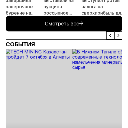
завершила
выставили на
выступил против
заверочное
аукцион
налога на
бурение на
россыпное
сверхприбыль для
а
золоторудном
месторождение
золотодобытчиков
Смотреть все
месторождении
«ручей Сударь»
Дегдекан
на Колыме с
запасами 143 кг
СОБЫТИЯ
золота