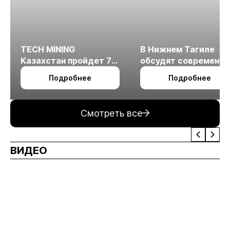
TECH MINING
В Нижнем Тагиле
Казахстан пройдет 7
обсудят современн
октября в Алматы
технологии
Подробнее
Подробнее
измельчения
минерального сырья
Смотреть все
ВИДЕО