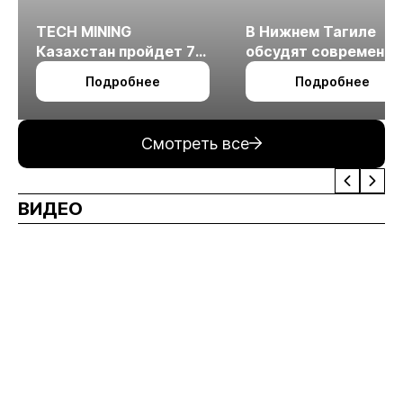
TECH MINING
В Нижнем Тагиле
Казахстан пройдет 7
обсудят современн
октября в Алматы
технологии
Подробнее
Подробнее
измельчения
минерального сырья
Смотреть все
ВИДЕО