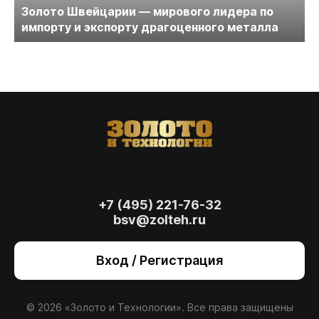
Золото Швейцарии — мирового лидера по
импорту и экспорту драгоценного металла
+7 (495) 221-76-32
bsv@zolteh.ru
На сайте осуществляется обработка файлов
cookie
, необходимых для работы сайта, а
Вход / Регистрация
также для анализа сайта и улучшения
предоставляемых сервисов с
использованием метрической программы
Яндекс.Метрика. Продолжая использовать
© 2026 «Золото и Технологии». Все права защищены
сайт, вы даете
согласие
на использование