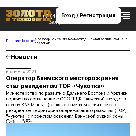
Вход / Регистрация
+7 (495) 221-76-32
bsv@zolteh.ru
Оператор Баимского месторождения стал резидентом ТОР
Главная
Новости
«Чукотка»
Новости
6 апреля 2021
Оператор Баимского месторождения
стал резидентом ТОР «Чукотка»
Министерство по развитию Дальнего Востока и Арктики
подписало соглашение с ООО "ГДК Баимская" (входит в
группу KAZ Minerals) о включении компании в число
резидентов территории опережающего развития (ТОР)
"Чукотка" с проектом освоения Баимской рудной зоны.
0
1802
0
0