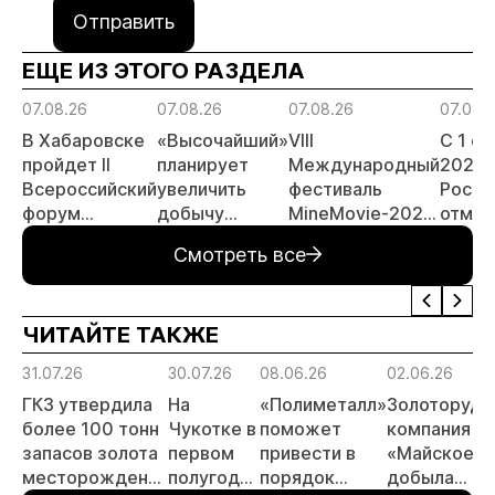
Отправить
ЕЩЕ ИЗ ЭТОГО РАЗДЕЛА
07.08.26
07.08.26
07.08.26
07.08.
В Хабаровске
«Высочайший»
VIII
С 1 с
пройдет II
планирует
Международный
2026 
Всероссийский
увеличить
фестиваль
Росси
форум
добычу
MineMovie-2026
отмен
«Россыпное
золота до 10
открыл прием
заяви
Смотреть все
золото
тонн в 2026
заявок
принц
России»
году
россы
отрас
ЧИТАЙТЕ ТАКЖЕ
риски
прогн
31.07.26
30.07.26
08.06.26
02.06.26
МСБ
ГКЗ утвердила
На
«Полиметалл»
Золоторудн
более 100 тонн
Чукотке в
поможет
компания
запасов золота
первом
привести в
«Майское»
месторождения
полугодии
порядок
добыла