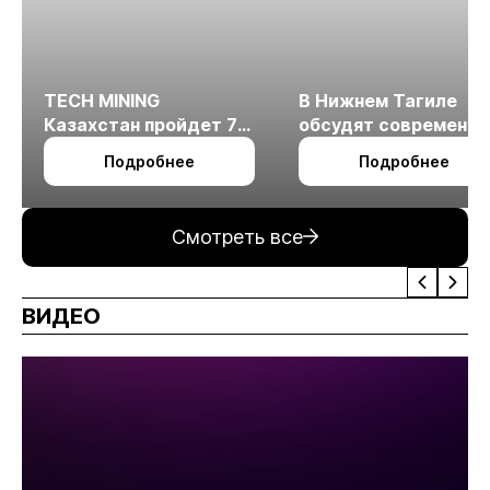
TECH MINING
В Нижнем Тагиле
Казахстан пройдет 7
обсудят современн
октября в Алматы
технологии
Подробнее
Подробнее
измельчения
минерального сырья
Смотреть все
ВИДЕО