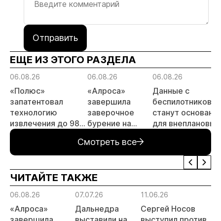
Отправить
ЕЩЕ ИЗ ЭТОГО РАЗДЕЛА
06.08.26
06.08.26
06.08.26
«Полюс»
«Алроса»
Данные с
запатентовал
завершила
беспилотников
технологию
заверочное
станут основани
извлечения до 98%
бурение на
для внеплановых
золота из
золоторудном
проверок
Смотреть все
металлургического
месторождении
недропользоват
шлака
Дегдекан
ЧИТАЙТЕ ТАКЖЕ
06.08.26
07.07.26
11.06.26
1
«Алроса»
Дальнедра
Сергей Носов
завершила
выставили на
выступил против