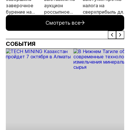
заверочное
аукцион
налога на
бурение на
россыпное
сверхприбыль для
а
золоторудном
месторождение
золотодобытчиков
Смотреть все
месторождении
«ручей Сударь»
Дегдекан
на Колыме с
запасами 143 кг
СОБЫТИЯ
золота