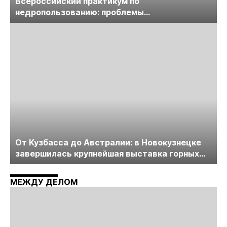
Всероссийский практикум по
недропользованию: проблемы
лицензирования, цифровизации, экспертизы
пройдет в начале июля
От Кузбасса до Австралии: в Новокузнецке
завершилась крупнейшая выставка горных
технологий «Недра России. Уголь России и
Майнинг»
МЕЖДУ ДЕЛОМ