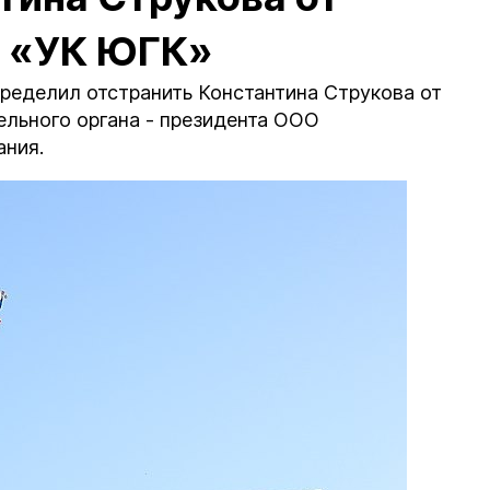
а «УК ЮГК»
ределил отстранить Константина Струкова от
льного органа - президента ООО
ния.