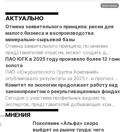
АКТУАЛЬНО
Отмена заявительного принципа: риски для
малого бизнеса и воспроизводства
минерально-сырьевой базы
Отмена заявительного принципа, по мнению
представителей отрасли, может создать д...
ПАО ЮГК в 2025 году произвело более 12 тонн
золота
ПАО «Южуралзолото Группа Компаний»
опубликовало результаты за 2025 г. и прогноз ...
Комитет по экологии продолжает работу над
законопроектом о рекультивационных фондах
Сегодня с участием профильных ведомств,
экспертов, представителей добывающих ком...
МНЕНИЯ
Поколение «Альфа» скоро
6
05.08.26
05.08.26
05.08.26
выйдет на рынок труда: чего