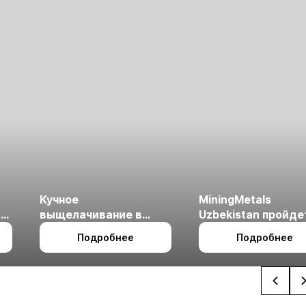
Кучное
MiningMetals
ые
выщелачивание в
Uzbekistan пройде
холодном климате
27 по 29 октября в 
Подробнее
Подробнее
Ташкент