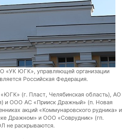
О «УК ЮГК», управляющей организации
является Российская Федерация.
ЮГК» (г. Пласт, Челябинская область), АО
я) и ООО АС «Прииск Дражный» (п. Новая
венниках акций «Коммунаровского рудника» и
ске Дражном» и ООО «Соврудник» (гп.
ЮЛ не раскрываются.