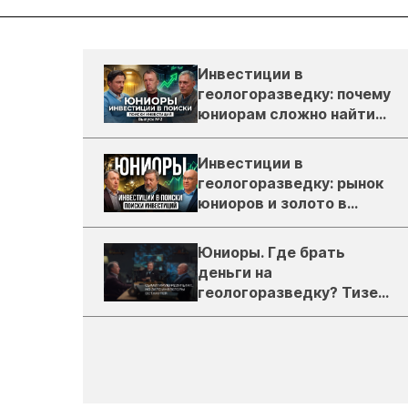
Инвестиции в
геологоразведку: почему
юниорам сложно найти
деньги
Инвестиции в
геологоразведку: рынок
юниоров и золото в
России
Юниоры. Где брать
деньги на
геологоразведку? Тизер
подкаста ЗиТ №1