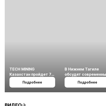
TECH MINING
В Нижнем Тагиле
Казахстан пройдет 7
обсудят современн
октября в Алматы
технологии
Подробнее
Подробнее
измельчения
минерального сырья
ВИДЕО