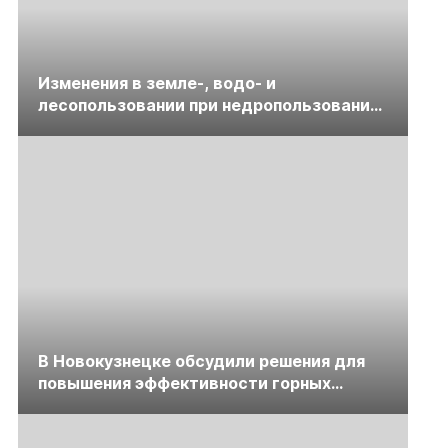
Изменения в земле-, водо- и
лесопользовании при недропользовании
обсудят на семинаре «ПравоТЭК»
В Новокузнецке обсудили решения для
повышения эффективности горных
предприятий