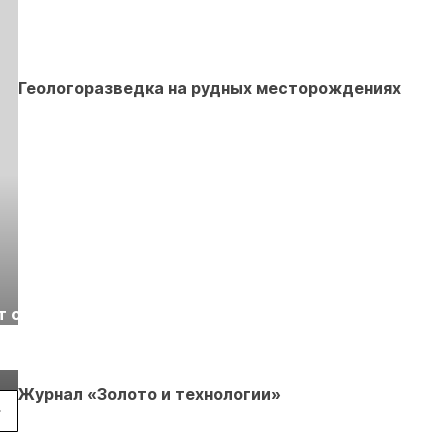
Геологоразведка на рудных месторождениях
Выставка «Рудник
Российская
т с
2026» пройдет в
отраслевая
г.
Екатеринбурге
энергетическая
Подробнее
Подробнее
конференция Р
2026
Журнал «Золото и технологии»