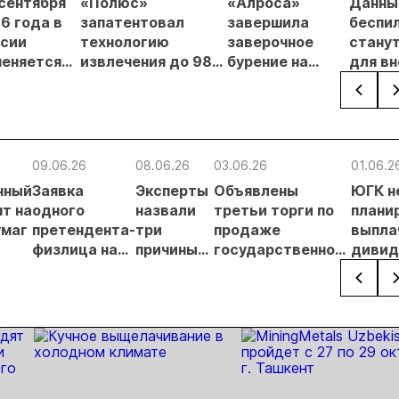
 сентября
«Полюс»
«Алроса»
Данны
6 года в
запатентовал
завершила
беспи
сии
технологию
заверочное
стану
еняется
извлечения до 98%
бурение на
для в
вительный
золота из
золоторудном
прове
нцип на
металлургического
месторождении
недро
сыпи:
шлака
Дегдекан
раслевые
ки и
09.06.26
08.06.26
03.06.26
01.06.2
гнозы для
нный
Заявка
Эксперты
Объявлены
ЮГК н
Б
т на
одного
назвали
третьи торги по
плани
умаг
претендента-
три
продаже
выпла
физлица на
причины
государственного
диви
 о
участие в
неудач
пакета бумаг ЮГК
за 202
аукционе по
аукционов
их
ЮГК
по ЮГК
х
отклонена