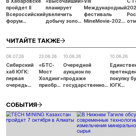
В Хабаровске
«Высочайший»
VIII
С 1
пройдет II
планирует
Международный
202
Всероссийский
увеличить
фестиваль
Рос
форум
добычу золота
MineMovie-2026
отм
«Россыпное
до 10 тонн в
открыл прием
зая
золото
2026 году
заявок
при
ЧИТАЙТЕ ТАКЖЕ
России»
рос
от
рис
08.07.26
23.06.26
10.06.26
10.06.26
про
Сибирский
«БТС-
Очередной
Единстве
МС
хаб ЮГК:
Мост
аукцион по
претенден
первая
Холдинг»
продаже
покупку б
очередь
приобрёл
государственного
ЮГК
ЗИФ
госпакет
пакета акций ЮГК
рассказал
«Высокое»
ЮГК за
не состоялся
своих
СОБЫТИЯ
выходит на
93,2
дальнейш
проектные
млрд
действия
показатели
рублей.
переработки