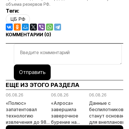
объема резервов РФ.
Теги:
ЦБ РФ
КОММЕНТАРИИ (
0
)
Отправить
ЕЩЕ ИЗ ЭТОГО РАЗДЕЛА
06.08.26
06.08.26
06.08.26
«Полюс»
«Алроса»
Данные с
запатентовал
завершила
беспилотников
технологию
заверочное
станут основани
извлечения до 98%
бурение на
для внеплановых
золота из
золоторудном
проверок