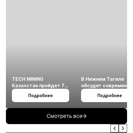
TECH MINING
В Нижнем Тагиле
Казахстан пройдет 7
обсудят современн
октября в Алматы
технологии
Подробнее
Подробнее
измельчения
минерального сырья
Смотреть все