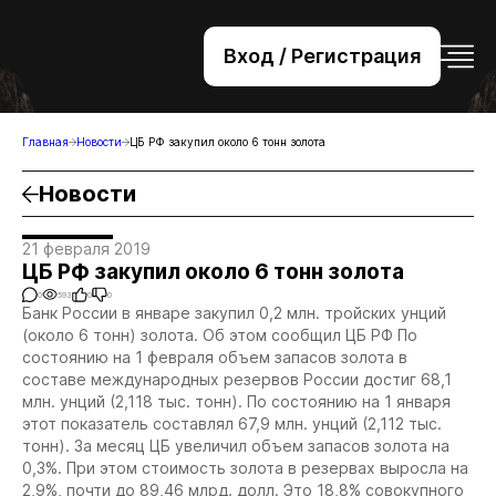
Вход / Регистрация
+7 (495) 221-76-32
bsv@zolteh.ru
Главная
Новости
ЦБ РФ закупил около 6 тонн золота
Новости
21 февраля 2019
ЦБ РФ закупил около 6 тонн золота
0
593
0
0
Банк России в январе закупил 0,2 млн. тройских унций
(около 6 тонн) золота. Об этом сообщил ЦБ РФ По
состоянию на 1 февраля объем запасов золота в
составе международных резервов России достиг 68,1
млн. унций (2,118 тыс. тонн). По состоянию на 1 января
этот показатель составлял 67,9 млн. унций (2,112 тыс.
тонн). За месяц ЦБ увеличил объем запасов золота на
0,3%. При этом стоимость золота в резервах выросла на
2,9%, почти до 89,46 млрд. долл. Это 18,8% совокупного