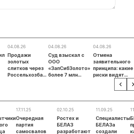
04.08.26
04.08.26
04.08.26
ил
Продажи
Суд взыскал с
Отмена
золотых
ООО
заявительного
слитков через
«ЗапСибЗолото»
принципа: какие
Россельхозбанк
более 7 млн
риски видят
чи
выросли на 31%
рублей за
золотодобытчи
в первом
нарушение
ких
полугодии
природоохранных
требований при
добыче золота
17.11.25
02.10.25
11.09.25
1
ытчики
Очередная
Ростех и
Специалисты
Б
ого
партия
БЕЛАЗ
БЕЛАЗа
п
ца
самосвалов
разработают
создали
к