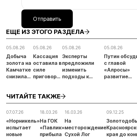
Отправить
ЕЩЕ ИЗ ЭТОГО РАЗДЕЛА
05.08.26
05.08.26
05.08.26
05.08.26
Добыча
Кассация
Эксперты
Путин обсуд
золота на
оставила в
предложили
с главой
Камчатке
силе
изменить
«Алросы»
снизилась
приговор
подходы к
развитие
на 20,3% в
по делу о
регулированию
золотодобы
первом
незаконной
россыпной
и
ЧИТАЙТЕ ТАКЖЕ
полугодии
добыче 43
золотодобычи
энергетичес
кг золота и
на фоне
проектов в
серебра на
реформы
Якутии
07.07.26
18.03.26
16.03.26
09.12.25
Урале
лицензирования
«Норникель»
На ГОК
На
Золотодоб
испытает
«Павлик»
месторождение
Красноярск
новые
прибыла
Сухой Лог
края до кон