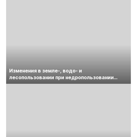
Изменения в земле-, водо- и
лесопользовании при недропользовании
обсудят на семинаре «ПравоТЭК»