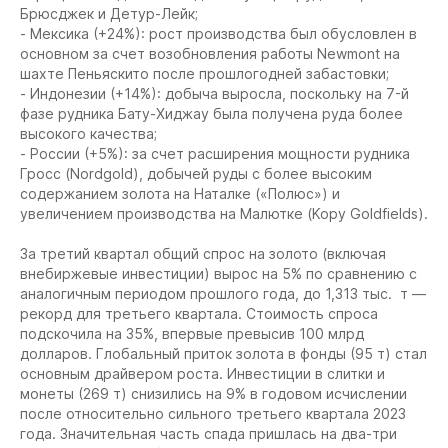
Брюсджек и Детур-Лейк;
- Мексика (+24%): рост производства был обусловлен в
основном за счет возобновления работы Newmont на
шахте Пеньяскито после прошлогодней забастовки;
- Индонезии (+14%): добыча выросла, поскольку на 7-й
фазе рудника Бату-Хиджау была получена руда более
высокого качества;
- России (+5%): за счет расширения мощности рудника
Гросс (Nordgold), добычей руды с более высоким
содержанием золота на Наталке («Полюс») и
увеличением производства на Малютке (Kopy Goldfields).
За третий квартал общий спрос на золото (включая
внебиржевые инвестиции) вырос на 5% по сравнению с
аналогичным периодом прошлого года, до 1,313 тыс. т —
рекорд для третьего квартала. Стоимость спроса
подскочила на 35%, впервые превысив 100 млрд
долларов. Глобальный приток золота в фонды (95 т) стал
основным драйвером роста. Инвестиции в слитки и
монеты (269 т) снизились на 9% в годовом исчислении
после относительно сильного третьего квартала 2023
года. Значительная часть спада пришлась на два-три