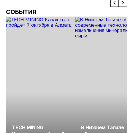
сокращает
золота
- WGC
- W
СОБЫТИЯ
запасы
- WGC
TECH MINING
В Нижнем Тагиле