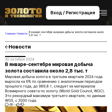
Вход / Регистрация
+7 (495) 221-76-32
bsv@zolteh.ru
В январе-сентябре мировая добыча золота составила около
Главная
Новости
2,8 тыс. т
Новости
30 октября 2024
В январе-сентябре мировая добыча
золота составила около 2,8 тыс. т
Мировая добыча золота в третьем квартале 2024 года
выросла на 6% по сравнению с аналогичным периодом
прошлого года, до 989,8 т, следует из материалов
Всемирного совета по золоту (World Gold Council, WGC).
Это рекордный максимум третьего квартале, по данным
WGS, с 2000 года.
0
721
0
0