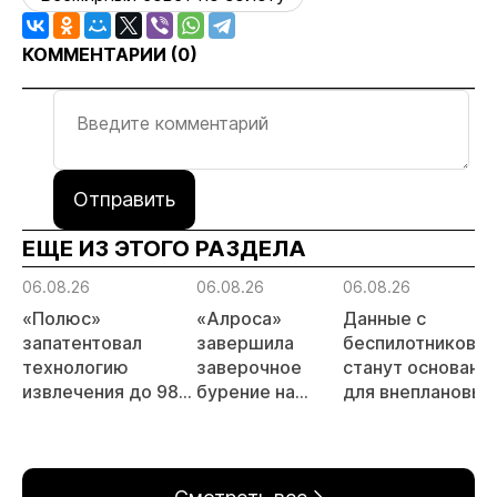
КОММЕНТАРИИ (
0
)
Отправить
ЕЩЕ ИЗ ЭТОГО РАЗДЕЛА
06.08.26
06.08.26
06.08.26
«Полюс»
«Алроса»
Данные с
запатентовал
завершила
беспилотников
технологию
заверочное
станут основани
извлечения до 98%
бурение на
для внеплановых
золота из
золоторудном
проверок
металлургического
месторождении
недропользоват
шлака
Дегдекан