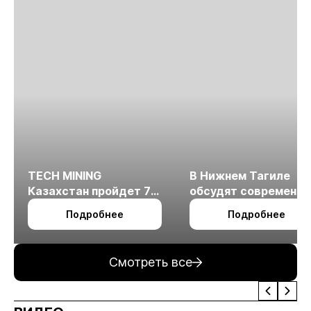
TECH MINING
В Нижнем Тагиле
Казахстан пройдет 7
обсудят современн
октября в Алматы
технологии
Подробнее
Подробнее
измельчения
минерального сырья
Смотреть все