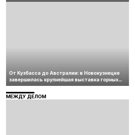
лицензирования, цифровизации, экспертизы
пройдет в начале июля
От Кузбасса до Австралии: в Новокузнецке
завершилась крупнейшая выставка горных
технологий «Недра России. Уголь России и
Майнинг»
МЕЖДУ ДЕЛОМ