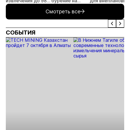
извлечения до 98%
бурение на
для внеплановых
золота из
золоторудном
проверок
Смотреть все
металлургического
месторождении
недропользоват
шлака
Дегдекан
СОБЫТИЯ