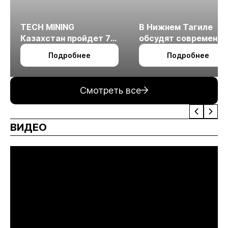
TECH MINING
В Нижнем Тагиле
Казахстан пройдет 7
обсудят современн
октября в Алматы
технологии
Подробнее
Подробнее
измельчения
минерального сырья
Смотреть все
ВИДЕО