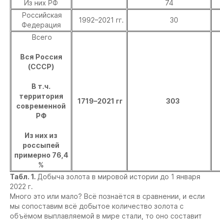
Из них РФ
74
Российская
1992–2021 гг.
30
Федерация
Всего
Вся Россия
(СССР)
В т.ч.
территория
1719–2021 гг
303
современной
РФ
Из них из
россыпей
примерно 76,4
%
Табл. 1.
Добыча золота в мировой истории до 1 января
2022 г.
Много это или мало? Всё познаётся в сравнении, и если
мы сопоставим всё добытое количество золота с
объёмом выплавляемой в мире стали, то оно составит