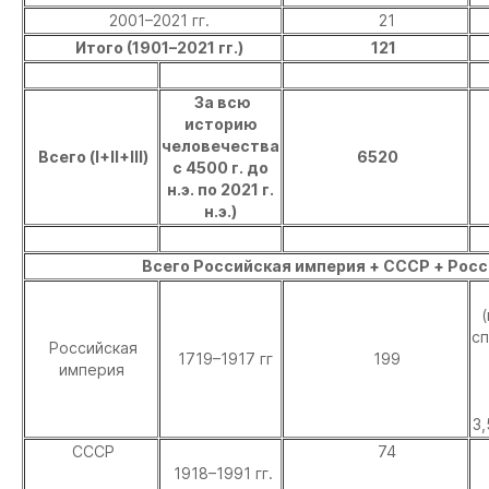
2001–2021 гг.
21
Итого (1901–2021 гг.)
121
За всю
историю
человечества
Всего (I+II+III)
6520
с 4500 г. до
н.э. по 2021 г.
н.э.)
Всего Российская империя + СССР + Рос
сп
Российская
1719–1917 гг
199
империя
3,
СССР
74
1918–1991 гг.