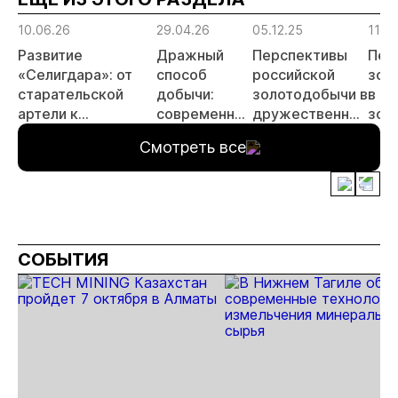
10.06.26
29.04.26
05.12.25
11.0
Развитие
Дражный
Перспективы
Пер
«Селигдара»: от
способ
российской
зол
старательской
добычи:
золотодобычи в
в н
артели к
современное
дружественных
зон
многопрофильному
состояние и
странах Африки
мир
Смотреть все
холдингу
векторы
оке
развития в
России и в
мире
СОБЫТИЯ