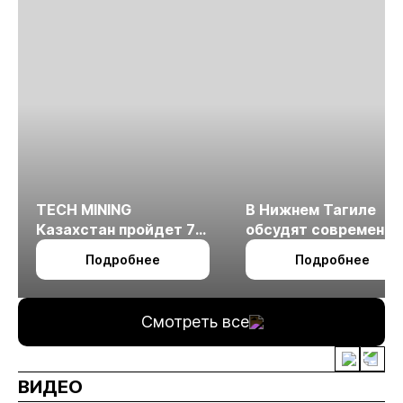
TECH MINING
В Нижнем Тагиле
Казахстан пройдет 7
обсудят современн
октября в Алматы
технологии
Подробнее
Подробнее
измельчения
минерального сырья
Смотреть все
ВИДЕО