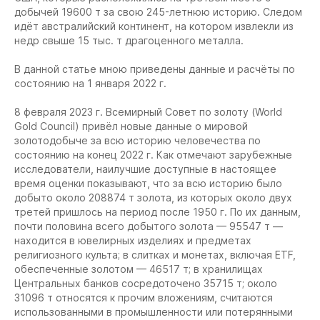
добычей 19600 т за свою 245-летнюю историю. Следом
идёт австралийский континент, на котором извлекли из
недр свыше 15 тыс. т драгоценного металла.
В данной статье мною приведены данные и расчёты по
состоянию на 1 января 2022 г.
8 февраля 2023 г. Всемирный Совет по золоту (World
Gold Council) привёл новые данные о мировой
золотодобыче за всю историю человечества по
состоянию на конец 2022 г. Как отмечают зарубежные
исследователи, наилучшие доступные в настоящее
время оценки показывают, что за всю историю было
добыто около 208874 т золота, из которых около двух
третей пришлось на период после 1950 г. По их данным,
почти половина всего добытого золота — 95547 т —
находится в ювелирных изделиях и предметах
религиозного культа; в слитках и монетах, включая ETF,
обеспеченные золотом — 46517 т; в хранилищах
Центральных банков сосредоточено 35715 т; около
31096 т относятся к прочим вложениям, считаются
использованными в промышленности или потерянными