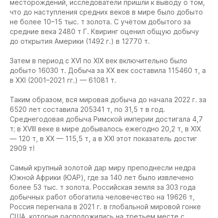
месторождений, исследователи пришли к выводу о том,
что до наступления средних веков в мире было добыто
не более 10–15 тыс. т золота. С учётом добытого за
средние века 2480 т Г. Квиринг оценил общую добычу
до открытия Америки (1492 г.) в 12770 т.
Затем в период с XVI по XIX век включительно было
добыто 16030 т. Добыча за XX век составила 115460 т, а
в XXI (2001–2021 гг.) — 61081 т.
Таким образом, вся мировая добыча до начала 2022 г. за
6520 лет составила 205341 т, по 31,5 т в год.
Среднегодовая добыча Римской империи достигала 4,7
т; в XVIII веке в мире добывалось ежегодно 20,2 т, в XIX
— 120 т, в XX — 115,5 т, а в XXI этот показатель достиг
2909 т!
Самый крупный золотой дар миру преподнесли недра
Южной Африки (ЮАР), где за 140 лет было извлечено
более 53 тыс. т золота. Российская земля за 303 года
добычных работ обогатила человечество на 19626 т,
Россия перегнала в 2021 г. в глобальной мировой гонке
США, которые расположились на третьем месте с