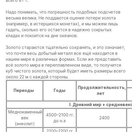
всего 81 т.
Надо понимать, что погрешность подобных подсчетов
весьма велика. Не поддаются оценке потери золота
(например, в истершихся монетах), и мы можем лишь
гадать, сколько его остается в надежно сокрытых
кладах и покоится на дне океанов.
Золото стараются тщательно сохранять, и это означает,
что почти весь добытый металл все ещё находится в
нашем мире в различных формах. Если же представить
всё золото мира в переплавленном виде, то получится
куб чистого золота, который будет иметь размеры всего
около 22 м с каждой стороны.
Продолжительность,
Периоды
Годы
лет
I. Древний мир + средневек
Меднокаменный
4500–2100 гг.
век
2400
до н.э
(энеолит)
2100–1200 гг.