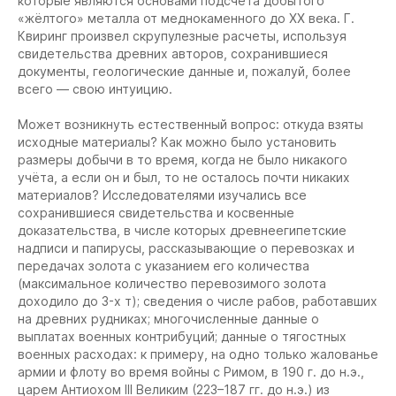
которые являются основами подсчёта добытого
«жёлтого» металла от меднокаменного до XX века. Г.
Квиринг произвел скрупулезные расчеты, используя
свидетельства древних авторов, сохранившиеся
документы, геологические данные и, пожалуй, более
всего — свою интуицию.
Может возникнуть естественный вопрос: откуда взяты
исходные материалы? Как можно было установить
размеры добычи в то время, когда не было никакого
учёта, а если он и был, то не осталось почти никаких
материалов? Исследователями изучались все
сохранившиеся свидетельства и косвенные
доказательства, в числе которых древнеегипетские
надписи и папирусы, рассказывающие о перевозках и
передачах золота с указанием его количества
(максимальное количество перевозимого золота
доходило до 3-х т); сведения о числе рабов, работавших
на древних рудниках; многочисленные данные о
выплатах военных контрибуций; данные о тягостных
военных расходах: к примеру, на одно только жалованье
армии и флоту во время войны с Римом, в 190 г. до н.э.,
царем Антиохом III Великим (223–187 гг. до н.э.) из