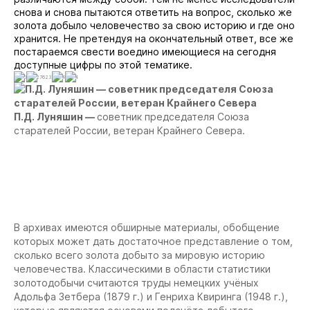
снова и снова пытаются ответить на вопрос, сколько же
золота добыло человечество за свою историю и где оно
хранится. Не претендуя на окончательный ответ, все же
постараемся свести воедино имеющиеся на сегодня
доступные цифры по этой тематике.
0
27623
4
4
П.Д. Луняшин —
советник председателя Союза
старателей России, ветеран Крайнего Севера.
В архивах имеются обширные материалы, обобщение
которых может дать достаточное представление о том,
сколько всего золота добыто за мировую историю
человечества. Классическими в области статистики
золотодобычи считаются труды немецких учёных
Адольфа Зетбера (1879 г.) и Генриха Квиринга (1948 г.),