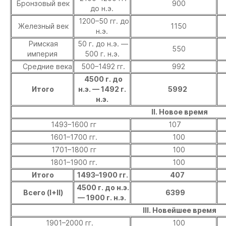
Бронзовый век
900
до н.э.
1200–50 гг. до
Железный век
1150
н.э.
Римская
50 г. до н.э. —
550
империя
500 г. н.э.
Средние века
500–1492 гг.
992
4500 г. до
Итого
н.э. — 1492 г.
5992
н.э.
II. Новое время
1493–1600 гг
107
1601–1700 гг.
100
1701–1800 гг
100
1801–1900 гг.
100
Итого
1493–1900 гг.
407
4500 г. до н.э.
Всего (I+II)
6399
— 1900 г. н.э.
III. Новейшее время
1901–2000 гг.
100