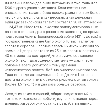
династии Селевкидов было потрачено 8 тыс. талантов
(200 т драгоценного металла). Количественное
определение таланта было весьма различно, тем более
что он употреблялся и как весовая, и как денежная
единица: вавилонский талант составлял 30 кг, аттический
— 24,47 кг. Имеется множество задокументированных
данных о запасах драгоценного металла: так, во время
подготовки Афин к Пелопонесской войне (431 г. до н.э.) в
государственной казне было около 10 тыс. талантов
золота и серебра. Золотые запасы Римской империи во
времена Цезаря состояли из 25 тыс. золотых слитков и
40 млн золотых сестерций, что в сумме составляло
около 5 тыс. т драгоценного металла — фактически
половина всего добытого к тому времени
человечеством золота. Добыча римского императора
Траяна в ходе дакоримских войн в Дакии в I веке н.э.
достигла около пяти миллионов римских фунтов золота
(более 1,5 тыс. т) и в два раза больше серебра.
Исходя из таких сведений, общих представлений о
технике и технологии добычи, изучения отвалов пород
древних разработок и остатков разрабатывавшихся