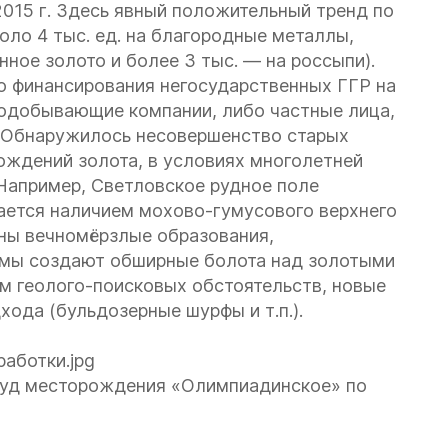
2015 г. Здесь явный положительный тренд по
оло 4 тыс. ед. на благородные металлы,
нное золото и более 3 тыс. — на россыпи).
о финансирования негосударственных ГГР на
тодобывающие компании, либо частные лица,
. Обнаружилось несовершенство старых
ождений золота, в условиях многолетней
Например, Светловское рудное поле
ается наличием мохово-гумусового верхнего
ны вечномёрзлые образования,
емы создают обширные болота над золотыми
м геолого-поисковых обстоятельств, новые
ода (бульдозерные шурфы и т.п.).
уд месторождения «Олимпиадинское» по