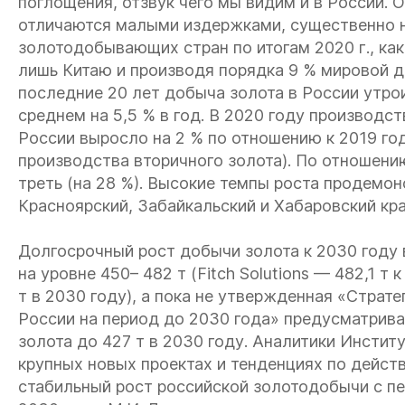
поглощения, отзвук чего мы видим и в России. 
отличаются малыми издержками, существенно 
золотодобывающих стран по итогам 2020 г., как 
лишь Китаю и производя порядка 9 % мировой до
последние 20 лет добыча золота в России утроил
среднем на 5,5 % в год. В 2020 году производс
России выросло на 2 % по отношению к 2019 го
производства вторичного золота). По отношению
треть (на 28 %). Высокие темпы роста продемо
Красноярский, Забайкальский и Хабаровский кра
Долгосрочный рост добычи золота к 2030 году 
на уровне 450– 482 т (Fitch Solutions — 482,1 
т в 2030 году), а пока не утвержденная «Страт
России на период до 2030 года» предусматрива
золота до 427 т в 2030 году. Аналитики Инстит
крупных новых проектах и тенденциях по дейс
стабильный рост российской золотодобычи с пе