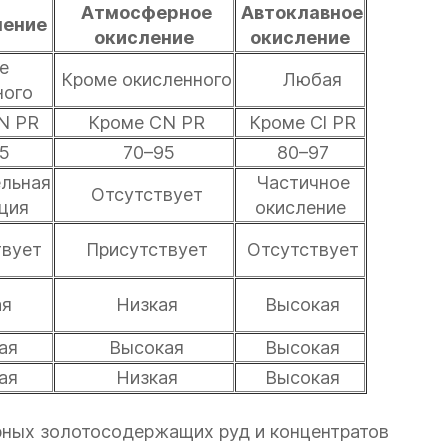
Атмосферное
Автоклавное
ление
окисление
окисление
е
Кроме окисленного
Любая
ного
N PR
Кроме CN PR
Кроме Cl PR
5
70–95
80–97
льная
Частичное
Отсутствует
ция
окисление
вует
Присутствует
Отсутствует
ая
Низкая
Высокая
ая
Высокая
Высокая
ая
Низкая
Высокая
рных золотосодержащих руд и концентратов