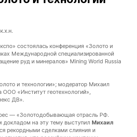
.х.н.
Экспо» состоялась конференция «Золото и
амках Международной специализированной
щение руд и минералов» Mining World Russia
олото и технологии»; модератор Михаил
а ООО «Институт геотехнологий»,
некс ДВ».
ерес — «Золотодобывающая отрасль РФ.
м докладом на эту тему выступил
Михаил
лся рекордными сделками слияния и