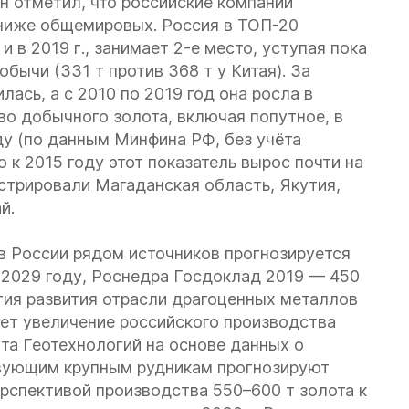
Он отметил, что российские компании
ниже общемировых. Россия в ТОП-20
и в 2019 г., занимает 2-е место, уступая пока
бычи (331 т против 368 т у Китая). За
ась, а с 2010 по 2019 год она росла в
тво добычного золота, включая попутное, в
ду (по данным Минфина РФ, без учёта
 к 2015 году этот показатель вырос почти на
нстрировали Магаданская область, Якутия,
й.
в России рядом источников прогнозируется
т к 2029 году, Роснедра Госдоклад 2019 — 450
егия развития отрасли драгоценных металлов
ет увеличение российского производства
ута Геотехнологий на основе данных о
твующим крупным рудникам прогнозируют
рспективой производства 550–600 т золота к