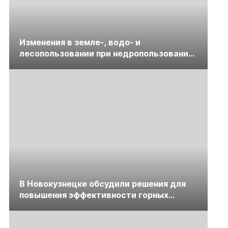
Изменения в земле-, водо- и
лесопользовании при недропользовании
обсудят на семинаре «ПравоТЭК»
В Новокузнецке обсудили решения для
повышения эффективности горных
предприятий