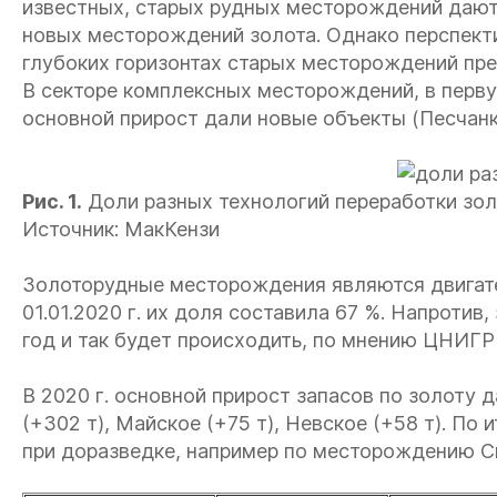
известных, старых рудных месторождений дают
новых месторождений золота. Однако перспекти
глубоких горизонтах старых месторождений пре
В секторе комплексных месторождений, в перв
основной прирост дали новые объекты (Песчан
Рис. 1.
Доли разных технологий переработки зол
Источник: МакКензи
Золоторудные месторождения являются двигате
01.01.2020 г. их доля составила 67 %. Напротив
год и так будет происходить, по мнению ЦНИГР
В 2020 г. основной прирост запасов по золот
(+302 т), Майское (+75 т), Невское (+58 т). По и
при доразведке, например по месторождению С