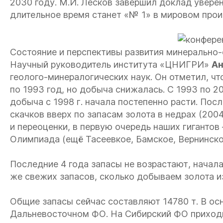
2030 году. М.И. Лесков завершил доклад уверен
длительное время станет «№ 1» в мировом прои
Состояние и перспективы развития минерально
Научный руководитель института «ЦНИГРИ»
Ан
геолого-минералогических наук. Он отметил, чт
по 1993 год, но добыча снижалась. С 1993 по 2
добыча с 1998 г. начала постепенно расти. Пос
скачков вверх по запасам золота в недрах (2004–
и переоценки, в первую очередь наших гиганто
Олимпиада (ещё Тасеевкое, Бамское, Вернинско
Последние 4 года запасы не возрастают, началас
же свежих запасов, сколько добываем золота из
Общие запасы сейчас составляют 14780 т. В ос
Дальневосточном ФО. На Сибирский ФО приходи