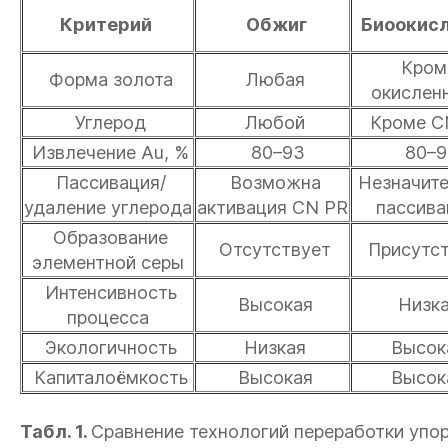
Критерий
Обжиг
Биоокис
Кром
Форма золота
Любая
окислен
Углерод
Любой
Кроме C
Извлечение Au, %
80–93
80–9
Пассивация/
Возможна
Незначите
удаление углерода
активация CN PR
пассива
Образование
Отсутствует
Присутст
элементной серы
Интенсивность
Высокая
Низк
процесса
Экологичность
Низкая
Высок
Капиталоёмкость
Высокая
Высок
Табл. 1.
Сравнение технологий переработки упо