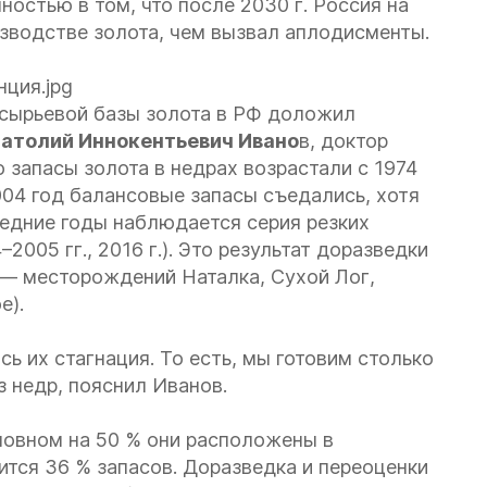
ностью в том, что после 2030 г. Россия на
зводстве золота, чем вызвал аплодисменты.
-сырьевой базы золота в РФ доложил
атолий Иннокентьевич Ивано
в, доктор
о запасы золота в недрах возрастали с 1974
004 год балансовые запасы съедались, хотя
ледние годы наблюдается серия резких
2005 гг., 2016 г.). Это результат доразведки
в — месторождений Наталка, Сухой Лог,
е).
ь их стагнация. То есть, мы готовим столько
 недр, пояснил Иванов.
новном на 50 % они расположены в
тся 36 % запасов. Доразведка и переоценки