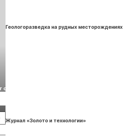
Геологоразведка на рудных месторождениях
Выставка «Рудник
Российская
т с
2026» пройдет в
отраслевая
г.
Екатеринбурге
энергетическая
Подробнее
Подробнее
конференция Р
2026
Журнал «Золото и технологии»