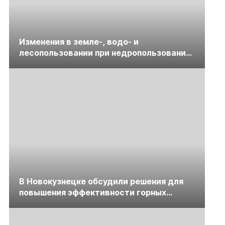
Изменения в земле-, водо- и
лесопользовании при недропользовании
обсудят на семинаре «ПравоТЭК»
В Новокузнецке обсудили решения для
повышения эффективности горных
предприятий