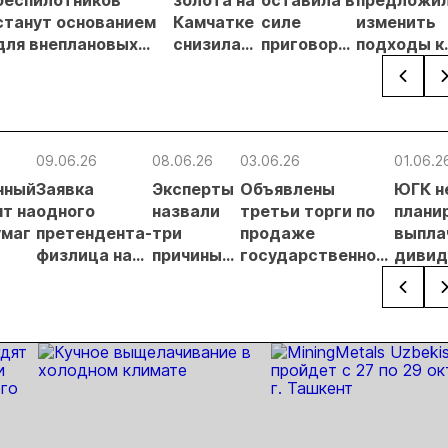
беспилотников
золота на
оставила в
предложи
станут основанием
Камчатке
силе
изменить
для внеплановых
снизилась
приговор
подходы к
проверок
на 20,3% в
по делу о
регулиров
недропользователей
первом
незаконной
россыпной
полугодии
добыче 43
золотодо
кг золота и
на фоне
серебра на
реформы
09.06.26
08.06.26
03.06.26
01.06.2
Урале
лицензиро
нный
Заявка
Эксперты
Объявлены
ЮГК н
т на
одного
назвали
третьи торги по
плани
умаг
претендента-
три
продаже
выпла
физлица на
причины
государственного
диви
 о
участие в
неудач
пакета бумаг ЮГК
за 202
аукционе по
аукционов
их
ЮГК
по ЮГК
х
отклонена