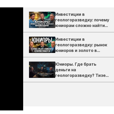
Инвестиции в
геологоразведку: почему
юниорам сложно найти
деньги
Инвестиции в
геологоразведку: рынок
юниоров и золото в
России
Юниоры. Где брать
деньги на
геологоразведку? Тизер
подкаста ЗиТ №1