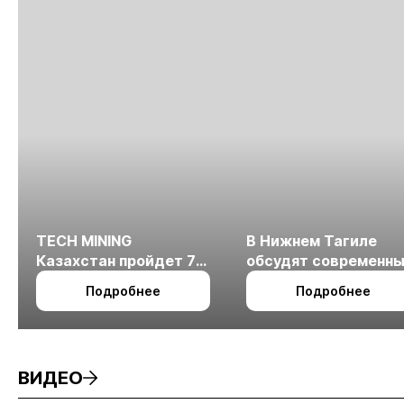
TECH MINING
В Нижнем Тагиле
Казахстан пройдет 7
обсудят современн
октября в Алматы
технологии
Подробнее
Подробнее
измельчения
минерального сырья
ВИДЕО