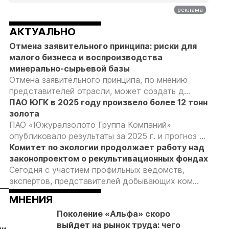
АКТУАЛЬНО
Отмена заявительного принципа: риски для
малого бизнеса и воспроизводства
минерально-сырьевой базы
Отмена заявительного принципа, по мнению
представителей отрасли, может создать д...
ПАО ЮГК в 2025 году произвело более 12 тонн
золота
ПАО «Южуралзолото Группа Компаний»
опубликовало результаты за 2025 г. и прогноз ...
Комитет по экологии продолжает работу над
законопроектом о рекультивационных фондах
Сегодня с участием профильных ведомств,
экспертов, представителей добывающих ком...
МНЕНИЯ
05.08.26
04.08.26
04.08.26
Поколение «Альфа» скоро
Путин обсудил
Продажи
Суд взыскал с
выйдет на рынок труда: чего