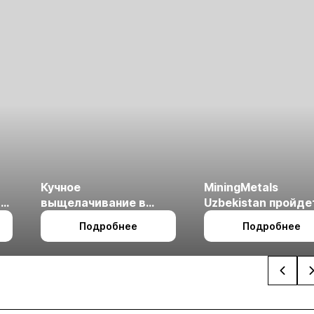
Кучное
MiningMetals
ые
выщелачивание в
Uzbekistan пройде
холодном климате
27 по 29 октября в 
Подробнее
Подробнее
Ташкент