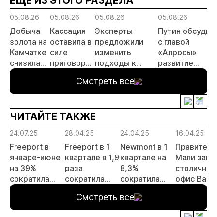
ЕЩЕ ИЗ ЭТОГО РАЗДЕЛА
05.08.26
05.08.26
05.08.26
05.08.26
Добыча
Кассация
Эксперты
Путин обсудил
золота на
оставила в
предложили
с главой
Камчатке
силе
изменить
«Алросы»
снизилась
приговор
подходы к
развитие
на 20,3%
по делу о
регулированию
золотодобычи
Смотреть все
в первом
незаконной
россыпной
и
полугодии
добыче 43
золотодобычи
энергетически
кг золота и
на фоне
проектов в
ЧИТАЙТЕ ТАКЖЕ
серебра на
реформы
Якутии
Урале
лицензирования
24.07.25
28.04.25
24.04.25
16.04.25
Freeport в
Freeport в 1
Newmont в 1
Правитель
январе-июне
квартале в 1,9
квартале на
Мали закр
на 39%
раза
8,3%
столичный
сократила
сократила
сократила
офис Barri
производство
производство
производство
Gold
Смотреть все
золота
золота
золота