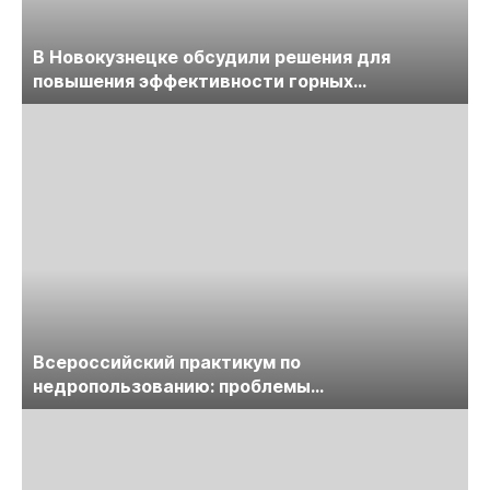
В Новокузнецке обсудили решения для
повышения эффективности горных
предприятий
Всероссийский практикум по
недропользованию: проблемы
лицензирования, цифровизации, экспертизы
пройдет в начале июля