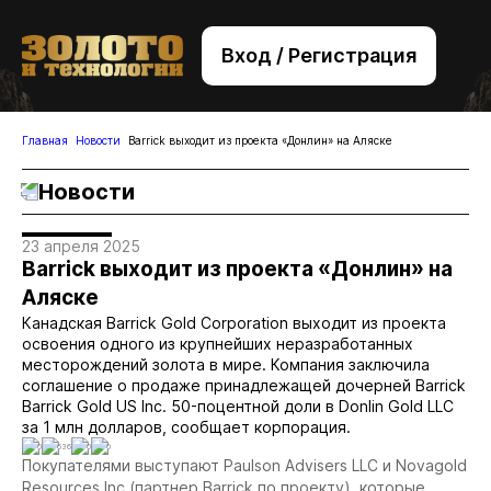
Вход / Регистрация
+7 (495) 221-76-32
bsv@zolteh.ru
Главная
Новости
Barrick выходит из проекта «Донлин» на Аляске
Новости
23 апреля 2025
Barrick выходит из проекта «Донлин» на
Аляске
Канадская Barrick Gold Corporation выходит из проекта
освоения одного из крупнейших неразработанных
месторождений золота в мире. Компания заключила
соглашение о продаже принадлежащей дочерней Barrick
Barrick Gold US Inc. 50-поцентной доли в Donlin Gold LLC
за 1 млн долларов, сообщает корпорация.
0
636
0
0
Покупателями выступают Paulson Advisers LLC и Novagold
Resources Inc (партнер Barrick по проекту), которые