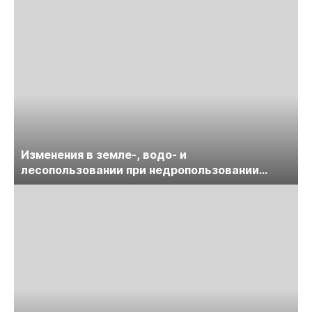
Изменения в земле-, водо- и
лесопользовании при недропользовании
обсудят на семинаре «ПравоТЭК»