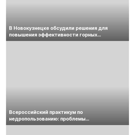
В Новокузнецке обсудили решения для
повышения эффективности горных
предприятий
Всероссийский практикум по
недропользованию: проблемы
лицензирования, цифровизации, экспертизы
пройдет в начале июля