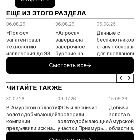
ЕЩЕ ИЗ ЭТОГО РАЗДЕЛА
06.08.26
06.08.26
06.08.26
«Полюс»
«Алроса»
Данные с
запатентовал
завершила
беспилотников
технологию
заверочное
станут основани
извлечения до 98%
бурение на
для внеплановых
золота из
золоторудном
проверок
Смотреть все
металлургического
месторождении
недропользоват
шлака
Дегдекан
ЧИТАЙТЕ ТАКЖЕ
30.07.26
09.07.26
15.06.26
В Амурской области
ФСБ и лесничие
Добыча
золотодобывающей
проверили
золота в
компании
золотодобывающие
Амурской
предъявили иск на
участки Приамурья
области в
23,8 млн рублей за
с воздуха
январе-мае
Смотреть все