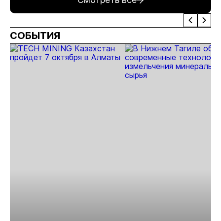
ущерб лесному
увеличилась
фонду
на 1,8%
СОБЫТИЯ