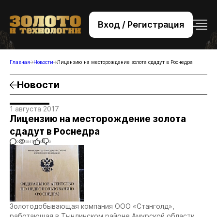
Вход / Регистрация
+7 (495) 221-76-32
bsv@zolteh.ru
Главная
Новости
Лицензию на месторождение золота сдадут в Роснедра
Новости
1 августа 2017
Лицензию на месторождение золота
сдадут в Роснедра
0
5847
0
0
Золотодобывающая компания ООО «Станголд»,
работающая в Тындинском районе Амурской области,