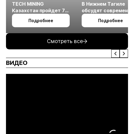
TECH MINING
В Нижнем Тагиле
Казахстан пройдет 7
обсудят современн
октября в Алматы
технологии
Подробнее
Подробнее
измельчения
минерального сырья
Смотреть все
ВИДЕО