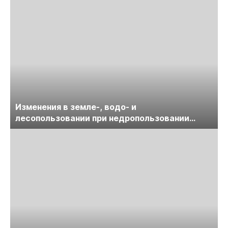
Изменения в земле-, водо- и
лесопользовании при недропользовании
обсудят на семинаре «ПравоТЭК»