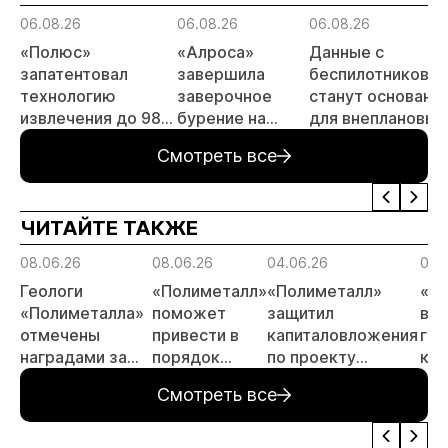
06.08.26
06.08.26
06.08.26
«Полюс»
«Алроса»
Данные с
запатентовал
завершила
беспилотников
технологию
заверочное
станут основани
извлечения до 98%
бурение на
для внеплановых
золота из
золоторудном
проверок
Смотреть все
металлургического
месторождении
недропользоват
шлака
Дегдекан
ЧИТАЙТЕ ТАКЖЕ
08.06.26
08.06.26
04.06.26
04.
Геологи
«Полиметалл»
«Полиметалл»
«П
«Полиметалла»
поможет
защитил
воз
отмечены
привести в
капиталовложения
гид
наградами за
порядок
по проекту
ком
открытие
автодорогу в
«Новопетровское»
Ха
Смотреть все
месторождения
Певеке
«Андрей»