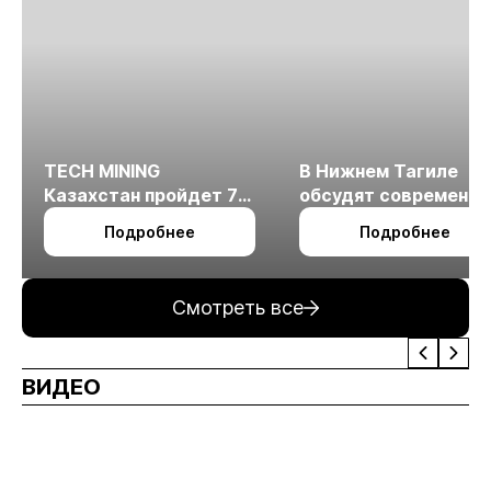
TECH MINING
В Нижнем Тагиле
Казахстан пройдет 7
обсудят современн
октября в Алматы
технологии
Подробнее
Подробнее
измельчения
минерального сырья
Смотреть все
ВИДЕО