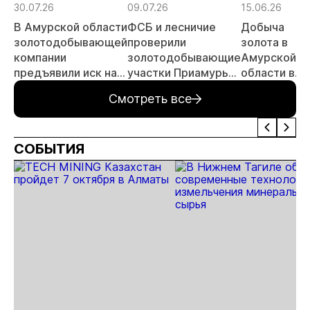
30.07.26
09.07.26
15.06.26
МСБ
В Амурской области
ФСБ и лесничие
Добыча
золотодобывающей
проверили
золота в
компании
золотодобывающие
Амурской
предъявили иск на
участки Приамурья
области в
23,8 млн рублей за
с воздуха
январе-мае
Смотреть все
ущерб лесному
увеличилась
фонду
на 1,8%
СОБЫТИЯ