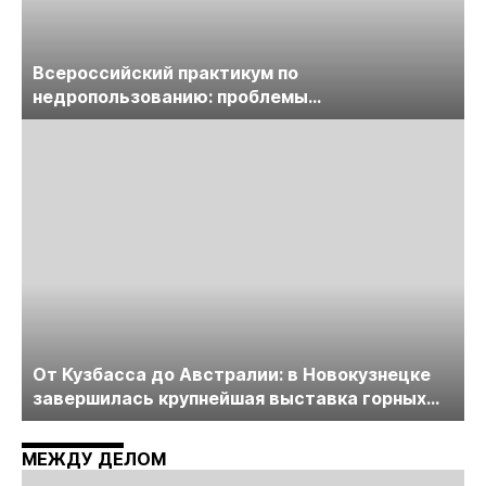
Всероссийский практикум по
недропользованию: проблемы
лицензирования, цифровизации, экспертизы
пройдет в начале июля
От Кузбасса до Австралии: в Новокузнецке
завершилась крупнейшая выставка горных
технологий «Недра России. Уголь России и
Майнинг»
МЕЖДУ ДЕЛОМ