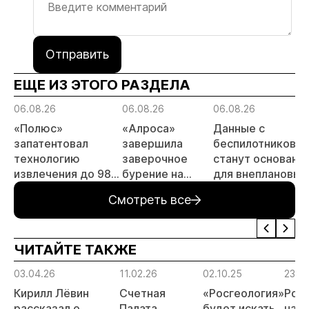
Отправить
ЕЩЕ ИЗ ЭТОГО РАЗДЕЛА
06.08.26
06.08.26
06.08.26
«Полюс»
«Алроса»
Данные с
запатентовал
завершила
беспилотников
технологию
заверочное
станут основани
извлечения до 98%
бурение на
для внеплановых
золота из
золоторудном
проверок
Смотреть все
металлургического
месторождении
недропользоват
шлака
Дегдекан
ЧИТАЙТЕ ТАКЖЕ
03.04.26
11.02.26
02.10.25
23.0
Кирилл Лёвин
Счетная
«Росгеология»
Рос
рассказал о
Палата
будет искать
нача