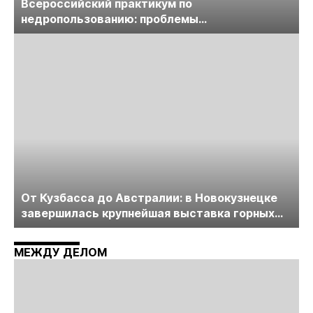
Всероссийский практикум по
недропользованию: проблемы
лицензирования, цифровизации, экспертизы
пройдет в начале июля
От Кузбасса до Австралии: в Новокузнецке
завершилась крупнейшая выставка горных
технологий «Недра России. Уголь России и
Майнинг»
МЕЖДУ ДЕЛОМ