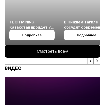
TECH MINING
В Нижнем Тагиле
Казахстан пройдет 7
обсудят современн
октября в Алматы
технологии
Подробнее
Подробнее
измельчения
минерального сырья
Смотреть все
ВИДЕО