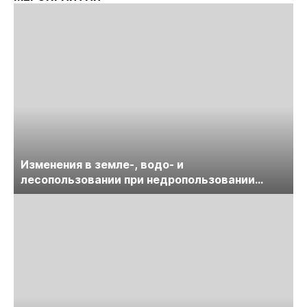
Изменения в земле-, водо- и
лесопользовании при недропользовании
обсудят на семинаре «ПравоТЭК»