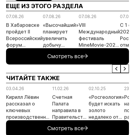
ЕЩЕ ИЗ ЭТОГО РАЗДЕЛА
07.08.26
07.08.26
07.08.26
07.08.
В Хабаровске
«Высочайший»
VIII
С 1 с
пройдет II
планирует
Международный
2026 
Всероссийский
увеличить
фестиваль
Росси
форум
добычу
MineMovie-2026
отмен
«Россыпное
золота до 10
открыл прием
заяви
Смотреть все
золото
тонн в 2026
заявок
принц
России»
году
россы
отрас
ЧИТАЙТЕ ТАКЖЕ
риски
прогн
03.04.26
11.02.26
02.10.25
23.0
МСБ
Кирилл Лёвин
Счетная
«Росгеология»
Рос
рассказал о
Палата
будет искать
нача
ключевых
направила в
золото
пол
производственных
Правительство
недалеко от
раб
результатах
предложения
Томска
все
Смотреть все
холдинга
по
объ