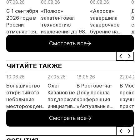
07.08.26
06.08.26
06.08.26
06.
С 1 сентября
«Полюс»
«Алроса»
Да
2026 года в
запатентовал
завершила
бес
России
технологию
заверочное
ста
отменяется
извлечения до 98%
бурение на
для
заявительный
золота из
золоторудном
пр
Смотреть все
принцип на
металлургического
месторождении
не
россыпи:
шлака
Дегдекан
отраслевые
ЧИТАЙТЕ ТАКЖЕ
риски и
прогнозы для
10.06.26
27.05.26
18.05.26
22.04.26
МСБ
Большинство
Олег
В Ростове-на-
В Моск
открытий это
Казанов не
Дону прошла
проход
небольшие
поддержал
конференция
научно-
месторождения
инициативу
«Актуальные
практич
россыпного
Высшего
вопросы
конфер
Смотреть все
золота, - Олег
горного
государственной
Казанов
совета
экспертизы
запасов»