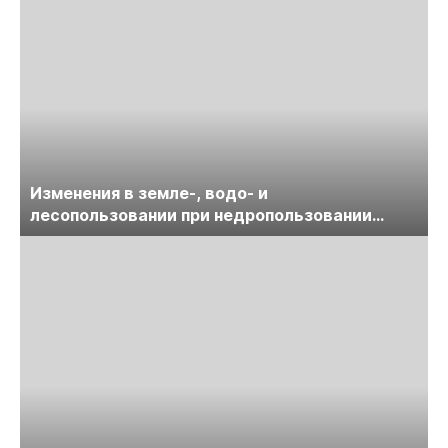
Изменения в земле-, водо- и
лесопользовании при недропользовании
обсудят на семинаре «ПравоТЭК»