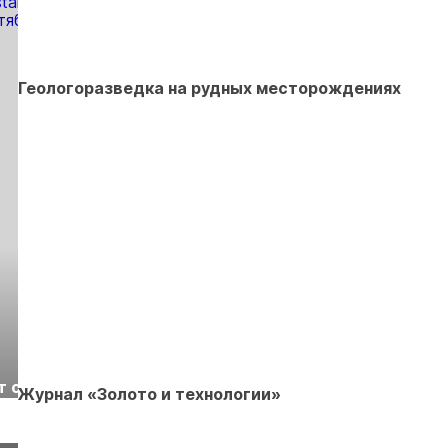
Геологоразведка на рудных месторождениях
Выставка «Рудник
Российская
т с
2026» пройдет в
отраслевая
Журнал «Золото и технологии»
г.
Екатеринбурге
энергетическая
Подробнее
Подробнее
конференция Р