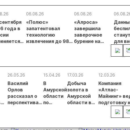
8.26
06.08.26
06.08.26
06.08.2
 сентября
«Полюс»
«Алроса»
Данны
6 года в
запатентовал
завершила
беспи
сии
технологию
заверочное
стану
еняется
извлечения до 98%
бурение на
для в
вительный
золота из
золоторудном
прове
нцип на
металлургического
месторождении
недро
сыпи:
шлака
Дегдекан
раслевые
ки и
26.05.26
15.04.26
17.03.26
12.03.26
гнозы для
Василий
В
Добыча
Компания
Б
Орлов
Амурской
золота в
«Атлас-
рассказал о
области
Амурской
Майнинг» ведет
в
перспективах
по
области в
подготовку 
ае
развития
итогам
первые два
освоению
ась
золотодобычи
первого
месяца 2026
месторожде
в Амурской
квартала
года
Осипкан в
области
добыли
увеличилась
Амурской