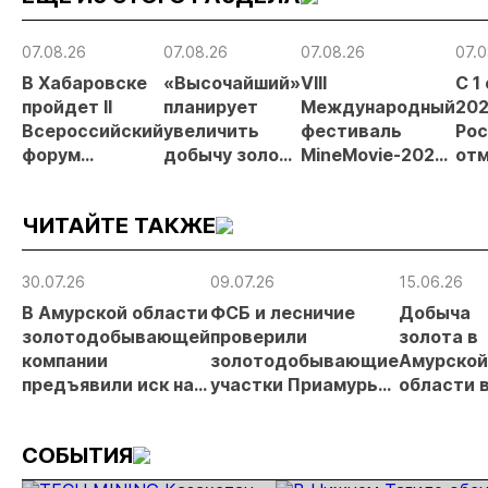
07.08.26
07.08.26
07.08.26
07.0
В Хабаровске
«Высочайший»
VIII
С 1
пройдет II
планирует
Международный
202
Всероссийский
увеличить
фестиваль
Рос
форум
добычу золота
MineMovie-2026
отм
«Россыпное
до 10 тонн в
открыл прием
зая
золото
2026 году
заявок
при
ЧИТАЙТЕ ТАКЖЕ
России»
рос
от
рис
30.07.26
09.07.26
15.06.26
про
В Амурской области
ФСБ и лесничие
Добыча
МС
золотодобывающей
проверили
золота в
компании
золотодобывающие
Амурской
предъявили иск на
участки Приамурья
области 
23,8 млн рублей за
с воздуха
январе-м
ущерб лесному
увеличил
СОБЫТИЯ
фонду
на 1,8%