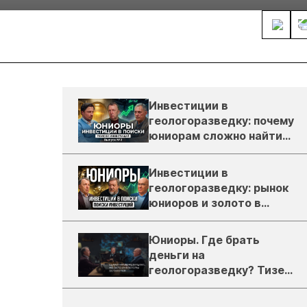
Инвестиции в
геологоразведку: почему
юниорам сложно найти
деньги
Инвестиции в
геологоразведку: рынок
юниоров и золото в
России
Юниоры. Где брать
деньги на
геологоразведку? Тизер
подкаста ЗиТ №1