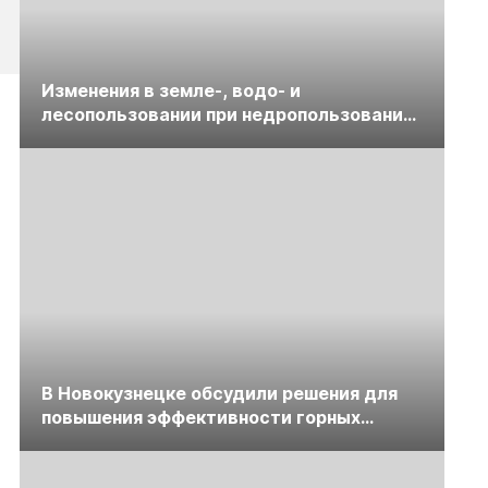
Изменения в земле-, водо- и
лесопользовании при недропользовании
обсудят на семинаре «ПравоТЭК»
В Новокузнецке обсудили решения для
повышения эффективности горных
предприятий