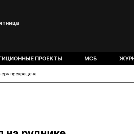
Пятница
ТИЦИОННЫЕ ПРОЕКТЫ
МСБ
ЖУР
онер» прекращена
 на руднике