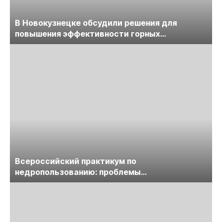
В Новокузнецке обсудили решения для
повышения эффективности горных
предприятий
Всероссийский практикум по
недропользованию: проблемы
лицензирования, цифровизации, экспертизы
пройдет в начале июля