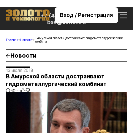
Вход / Регистрация
+7 (495) 221-76-32
bsv@zolteh.ru
В Амурской области достраивают гидрометаллургический
Главная
Новости
комбинат
Новости
13 июля 2018
В Амурской области достраивают
гидрометаллургический комбинат
0
7062
0
0