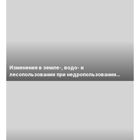
Изменения в земле-, водо- и
лесопользовании при недропользовании
обсудят на семинаре «ПравоТЭК»