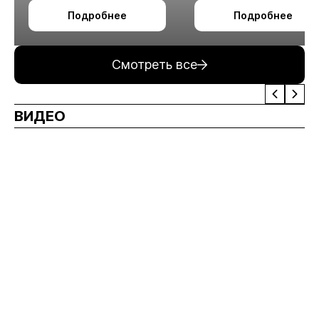
октября в Алматы
технологии
Подробнее
Подробнее
измельчения
минерального сырья
Смотреть все
ВИДЕО