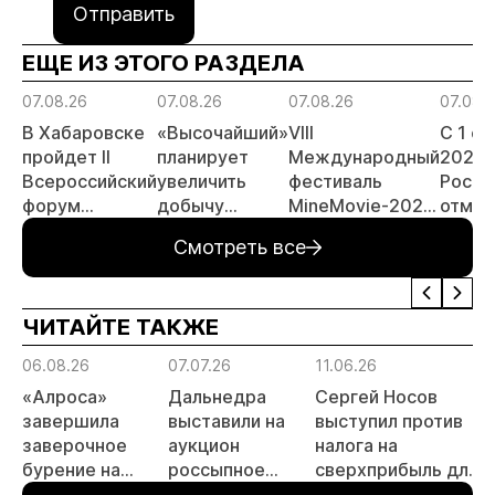
Отправить
ЕЩЕ ИЗ ЭТОГО РАЗДЕЛА
07.08.26
07.08.26
07.08.26
07.08.
В Хабаровске
«Высочайший»
VIII
С 1 с
пройдет II
планирует
Международный
2026 
Всероссийский
увеличить
фестиваль
Росси
форум
добычу
MineMovie-2026
отмен
«Россыпное
золота до 10
открыл прием
заяви
Смотреть все
золото
тонн в 2026
заявок
принц
России»
году
россы
отрас
ЧИТАЙТЕ ТАКЖЕ
риски
прогн
06.08.26
07.07.26
11.06.26
1
МСБ
«Алроса»
Дальнедра
Сергей Носов
завершила
выставили на
выступил против
заверочное
аукцион
налога на
бурение на
россыпное
сверхприбыль для
а
золоторудном
месторождение
золотодобытчиков