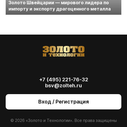
Золото Швейцарии — мирового лидера по
импорту и экспорту драгоценного металла
+7 (495) 221-76-32
bsv@zolteh.ru
На сайте осуществляется обработка файлов
cookie
, необходимых для работы сайта, а
Вход / Регистрация
также для анализа сайта и улучшения
предоставляемых сервисов с
использованием метрической программы
Яндекс.Метрика. Продолжая использовать
© 2026 «Золото и Технологии». Все права защищены
сайт, вы даете
согласие
на использование