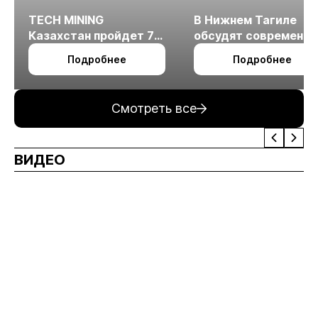
TECH MINING
В Нижнем Тагиле
Казахстан пройдет 7
обсудят современн
октября в Алматы
технологии
Подробнее
Подробнее
измельчения
минерального сырья
Смотреть все
ВИДЕО