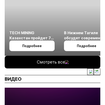
TECH MINING
В Нижнем Тагиле
Казахстан пройдет 7
обсудят современн
октября в Алматы
технологии
Подробнее
Подробнее
измельчения
минерального сырья
Смотреть все
ВИДЕО