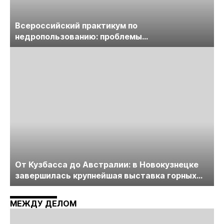
Всероссийский практикум по
недропользованию: проблемы
лицензирования, цифровизации, экспертизы
пройдет в начале июля
От Кузбасса до Австралии: в Новокузнецке
завершилась крупнейшая выставка горных
технологий «Недра России. Уголь России и
Майнинг»
МЕЖДУ ДЕЛОМ