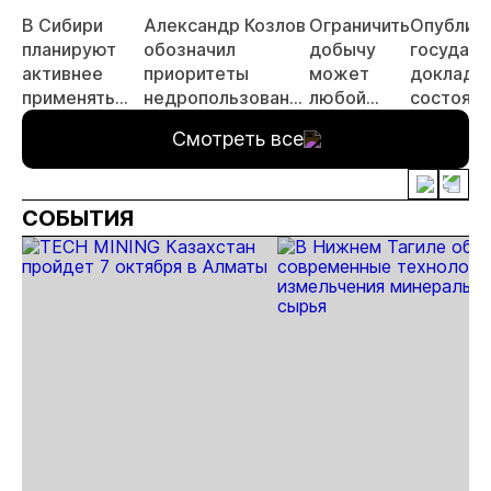
В Сибири
Александр Козлов
Ограничить
Опублик
планируют
обозначил
добычу
государ
активнее
приоритеты
может
доклад 
применять
недропользования
любой
состояни
заявительный
в России
регион –
использо
Смотреть все
принцип
Александр
минерал
получения
Козлов
сырьевы
лицензий
ресурсов
СОБЫТИЯ
2020 год