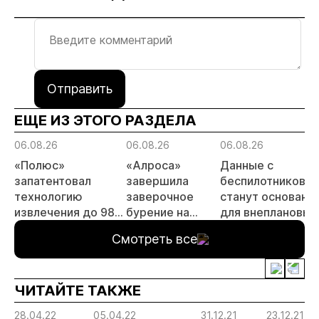
Отправить
ЕЩЕ ИЗ ЭТОГО РАЗДЕЛА
06.08.26
06.08.26
06.08.26
«Полюс»
«Алроса»
Данные с
запатентовал
завершила
беспилотников
технологию
заверочное
станут основани
извлечения до 98%
бурение на
для внеплановых
золота из
золоторудном
проверок
Смотреть все
металлургического
месторождении
недропользоват
шлака
Дегдекан
ЧИТАЙТЕ ТАКЖЕ
28.04.22
05.04.22
31.12.21
23.12.21