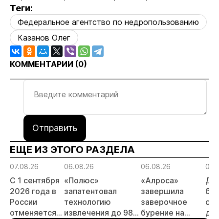
Теги:
Федеральное агентство по недропользованию
Казанов Олег
КОММЕНТАРИИ (
0
)
Отправить
ЕЩЕ ИЗ ЭТОГО РАЗДЕЛА
07.08.26
06.08.26
06.08.26
06.
С 1 сентября
«Полюс»
«Алроса»
Да
2026 года в
запатентовал
завершила
бес
России
технологию
заверочное
ста
отменяется
извлечения до 98%
бурение на
для