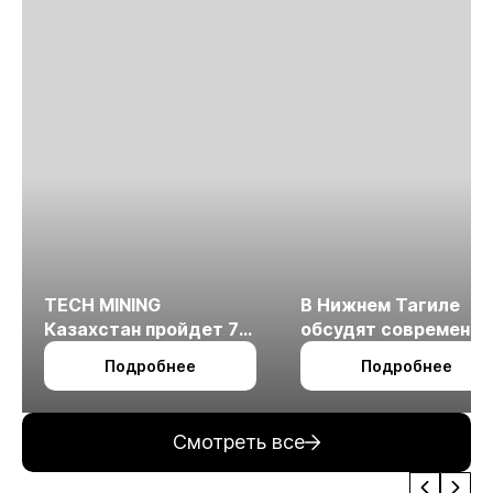
TECH MINING
В Нижнем Тагиле
Казахстан пройдет 7
обсудят современн
октября в Алматы
технологии
Подробнее
Подробнее
измельчения
минерального сырья
Смотреть все