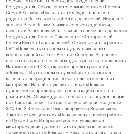
целей» – отметил в новогоднем поздравлении
Председатель Союза золотопромышленников России
Сергей Кашуба. «Пусть этот год будет наполнен
радостью Ваших новых побед и достижений. Искренне
желаем Вам и Вашим близким крепкого здоровья,
счастья и благополучия!» - заявил в своем поздравлении
Председатель Совета Союза артелей старателей
России Виктор Таракановский. Основные итоги работы
ПАО «Полюс» в уходящем году опубликованы в
корпоративной газете «Вестник Севера». В течение
всего года продолжался выход на проектную мощность
Наталкинского ГОКа, главного проекта развития
«Полюса». В уходящем году комбинат наращивал
ключевые операционные показатели, отмечается в
материале. На действующих активах «Полюс»
существенно продвинулся в реализации проектов
развития. На Олимпиаде был полностью запущен новый
цех биоокисления. Третий этап увеличения мощности
ЗИФ (до 2,9 млн.тонн) был завершен на Вернинском.
Также в уходящем году «Полюс» вел активные работы
на Сухом Логе. В перспективе это уникальное
месторождение должно стать одним из ключевых
драйверов роста «Полюса» « Результаты этого года и