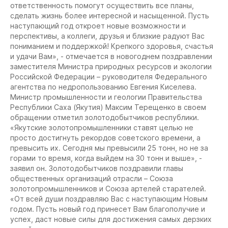
ответственность помогут осуществить все планы,
сделать жизнь более интересной и насыщенной. Пусть
наступающий год откроет новые возможности и
перспективы, а коллеги, друзья и близкие радуют Вас
пониманием и поддержкой! Крепкого здоровья, счастья
и удачи Вам», - отмечается в новогоднем поздравлении
заместителя Министра природных ресурсов и экологии
Российской Федерации – руководителя Федерального
агентства по недропользованию Евгения Киселева.
Министр промышленности и геологии Правительства
Республики Саха (Якутия) Максим Терещенко в своем
обращении отметил золотодобытчиков республики.
«Якутские золотопромышленники ставят целью не
просто достигнуть рекордов советского времени, а
превысить их. Сегодня мы превысили 25 тонн, но не за
горами то время, когда выйдем на 30 тонн и выше», -
заявил он. Золотодобытчиков поздравили главы
общественных организаций отрасли – Союза
золотопромышленников и Союза артелей старателей.
«От всей души поздравляю Вас с наступающим Новым
годом. Пусть новый год принесет Вам благополучие и
успех, даст новые силы для достижения самых дерзких