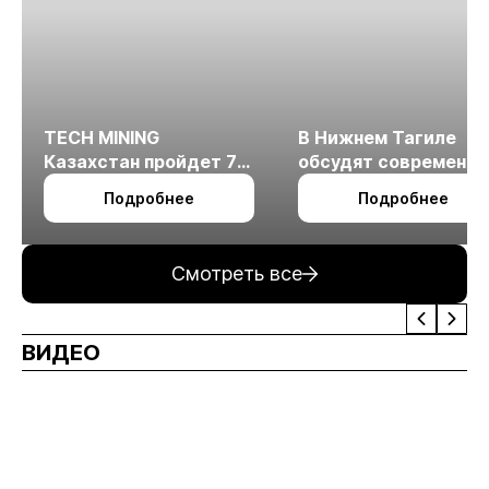
TECH MINING
В Нижнем Тагиле
Казахстан пройдет 7
обсудят современн
октября в Алматы
технологии
Подробнее
Подробнее
измельчения
минерального сырья
Смотреть все
ВИДЕО