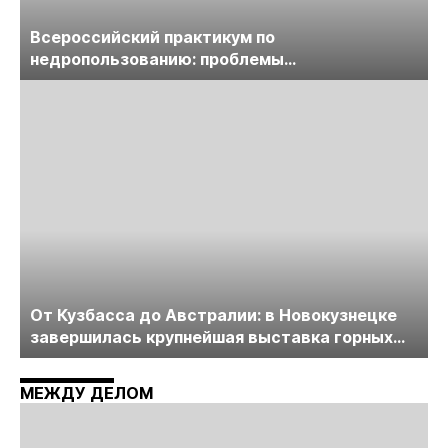
Всероссийский практикум по
недропользованию: проблемы
лицензирования, цифровизации, экспертизы
пройдет в начале июля
От Кузбасса до Австралии: в Новокузнецке
завершилась крупнейшая выставка горных
технологий «Недра России. Уголь России и
Майнинг»
МЕЖДУ ДЕЛОМ