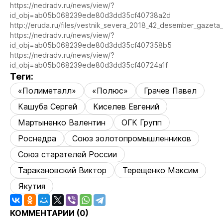
https://nedradv.ru/news/view/?
id_obj=ab05b068239ede80d3dd35cf40738a2d
http://eruda.ru/files/vestnik_severa_2018_42_desember_gazeta
https://nedradv.ru/news/view/?
id_obj=ab05b068239ede80d3dd35cf407358b5
https://nedradv.ru/news/view/?
id_obj=ab05b068239ede80d3dd35cf40724a1f
Теги:
«Полиметалл»
«Полюс»
Грачев Павел
Кашуба Сергей
Киселев Евгений
Мартыненко Валентин
ОГК Групп
Роснедра
Союз золотопромышленников
Союз старателей России
Таракановский Виктор
Терещенко Максим
Якутия
КОММЕНТАРИИ (
0
)