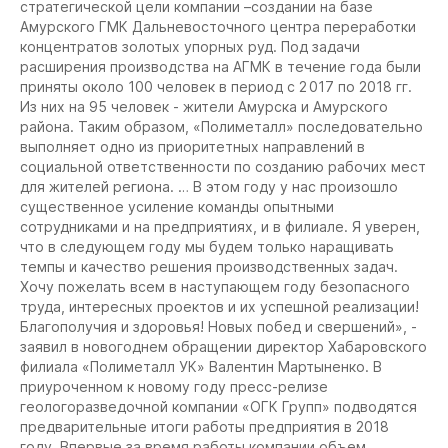
стратегической цели компании –создании на базе
Амурского ГМК Дальневосточного центра переработки
концентратов золотых упорных руд. Под задачи
расширения производства на АГМК в течение года были
приняты около 100 человек в период с 2 017 по 2018 гг.
Из них на 95 человек - жители Амурска и Амурского
района. Таким образом, «Полиметалл» последовательно
выполняет одно из приоритетных направлений в
социальной ответственности по созданию рабочих мест
для жителей региона. … В этом году у нас произошло
существенное усиление команды опытными
сотрудниками и на предприятиях, и в филиале. Я уверен,
что в следующем году мы будем только наращивать
темпы и качество решения производственных задач.
Хочу пожелать всем в наступающем году безопасного
труда, интересных проектов и их успешной реализации!
Благополучия и здоровья! Новых побед и свершений», -
заявил в новогоднем обращении директор Хабаровского
филиала «Полиметалл УК» Валентин Мартыненко. В
приуроченном к новому году пресс-релизе
геологоразведочной компании «ОГК Групп» подводятся
предварительные итоги работы предприятия в 2018
году. Впервые за время работы компании объем