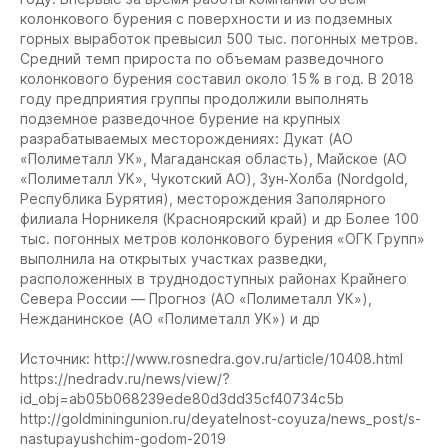
колонкового бурения с поверхности и из подземных
горных выработок превысил 500 тыс. погонных метров.
Средний темп прироста по объемам разведочного
колонкового бурения составил около 15 % в год. В 2018
году предприятия группы продолжили выполнять
подземное разведочное бурение на крупных
разрабатываемых месторождениях: Дукат (АО
«Полиметалл УК», Магаданская область), Майское (АО
«Полиметалл УК», Чукотский АО), Зун‐Холба (Nordgold,
Республика Бурятия), месторождения Заполярного
филиала Норникеля (Красноярский край) и др Более 100
тыс. погонных метров колонкового бурения «ОГК Групп»
выполнила на открытых участках разведки,
расположенных в труднодоступных районах Крайнего
Севера России — Прогноз (АО «Полиметалл УК»),
Нежданинское (АО «Полиметалл УК») и др
Источник: http://www.rosnedra.gov.ru/article/10408.html
https://nedradv.ru/news/view/?
id_obj=ab05b068239ede80d3dd35cf40734c5b
http://goldminingunion.ru/deyatelnost-coyuza/news_post/s-
nastupayushchim-godom-2019