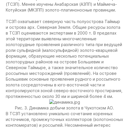
(ТСЗП). Менее изучены Анабарская (АЗПП) и Маймеча-
Котуйская (МКЗПП) золото-платиноносные провинции.
ТСЗП охватывает северную часть полуострова Таймыр
и острова арх. Северная Земля. Общие ресурсы золота
в ТСЗП оцениваются экспертами в 2000 т. В пределах
этой территории выявлены многочисленные
золоторудные проявления различного типа при ведущей
роли сульфидной (малосульфидной) золото-кварцевой
формации, образующие несколько потенциальных
золоторудных районов на острове Большевик и
Северном Таймыре, а также значительное количество
россыпных месторождений (проявлений). На острове
Большевик основные проявления рудного и россыпного
золота сосредоточены в юго-восточной части и
контролируются зоной северо-восточного простирания,
протяженностью около 30 км и шириной более 4 км.
Рис. 3. Динамика добычи золота в Чукотском АО.
В ТСЗП установлено уникально сочетание коренных
источников, промежуточных коллекторов (золотоносных
конгломератов) и россыпей. Несомненный интерес