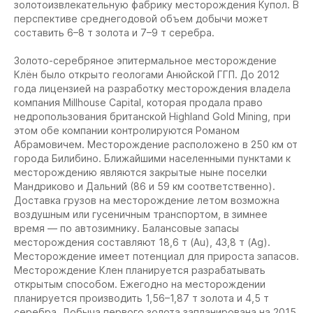
золотоизвлекательную фабрику месторождения Купол. В
перспективе среднегодовой объем добычи может
составить 6–8 т золота и 7–9 т серебра.
Золото-серебряное эпитермальное месторождение
Клён
было открыто геологами Анюйской ГГП. До 2012
года лицензией на разработку месторождения владела
компания Millhouse Capital, которая продала право
недропользования британской Highland Gold Mining, при
этом обе компании контролируются Романом
Абрамовичем. Месторождение расположено в 250 км от
города Билибино. Ближайшими населенными пунктами к
месторождению являются закрытые ныне поселки
Мандриково и Дальний (86 и 59 км соответственно).
Доставка грузов на месторождение летом возможна
воздушным или гусеничным транспортом, в зимнее
время — по автозимнику. Балансовые запасы
месторождения составляют 18,6 т (Au), 43,8 т (Ag).
Месторождение имеет потенциал для прироста запасов.
Месторождение Клен планируется разрабатывать
открытым способом. Ежегодно на месторождении
планируется производить 1,56–1,87 т золота и 4,5 т
серебра. Добыча первого золота запланирована на 2015