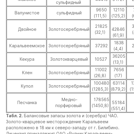
сульфидный
9650
12110
Валунистое
сульфидный
(111,5)
(125,2)
(
21825
3
Двойное
Золотосеребряный
42846
(32,1)
(
(61,9)
1838
Каральвеемское
Золотосеребряный
37292
2
(4,4)
36205
Кекура
Золотокварцевый
10527
(13,1)
11002
7656
Клен
Золотосеребряный
(26,8)
(17)
100480
63114
1
Купол
Золотосеребряный
(1285,3)
(879,2)
(1
Медно-
178565
Песчанка
55184
порфировый
(1450,8)
(551,4)
Табл. 2.
Балансовые запасы золота и (серебра) ЧАО.
Золото-кварцевое месторождение
Каральвеем
расположено в 18 км к северо-западу от г. Билибино.
Лицензия принадлежит ОАО «Рудник Каральвеем»,