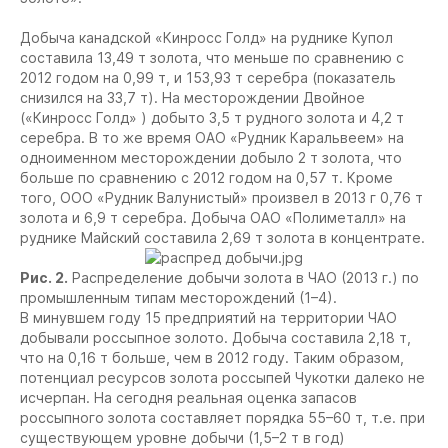
Добыча канадской «Кинросс Голд» на руднике Купол
составила 13,49 т золота, что меньше по сравнению с
2012 годом на 0,99 т, и 153,93 т серебра (показатель
снизился на 33,7 т). На месторождении Двойное
(«Кинросс Голд» ) добыто 3,5 т рудного золота и 4,2 т
серебра. В то же время ОАО «Рудник Каральвеем» на
одноименном месторождении добыло 2 т золота, что
больше по сравнению с 2012 годом на 0,57 т. Кроме
того, ООО «Рудник Валунистый» произвел в 2013 г 0,76 т
золота и 6,9 т серебра. Добыча ОАО «Полиметалл» на
руднике Майский составила 2,69 т золота в концентрате.
Рис. 2.
Распределение добычи золота в ЧАО (2013 г.) по
промышленным типам месторождений (1–4).
В минувшем году 15 предприятий на территории ЧАО
добывали россыпное золото. Добыча составила 2,18 т,
что на 0,16 т больше, чем в 2012 году. Таким образом,
потенциал ресурсов золота россыпей Чукотки далеко не
исчерпан. На сегодня реальная оценка запасов
россыпного золота составляет порядка 55–60 т, т.е. при
существующем уровне добычи (1,5–2 т в год)