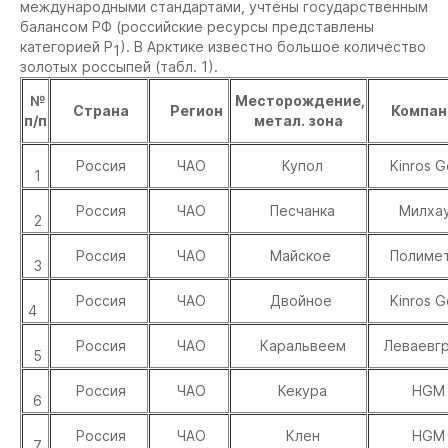
международными стандартами, учтены государственным
балансом РФ (российские ресурсы представлены
категорией Р
). В Арктике известно большое количество
1
золотых россыпей (табл. 1).
№
Месторождение,
Страна
Регион
Компан
п/п
метал. зона
Россия
ЧАО
Купол
Kinros G
1
Россия
ЧАО
Песчанка
Милха
2
Россия
ЧАО
Майское
Полиме
3
Россия
ЧАО
Двойное
Kinros G
4
Россия
ЧАО
Каральвеем
Леваевгр
5
Россия
ЧАО
Кекура
HGM
6
Россия
ЧАО
Клен
HGM
7