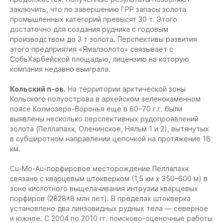
заключить, что по завершению ГРР запасы золота
промышленных категорий превысят 30 т. Этого
достаточно для создания рудника с годовым
производством до 3 т золота. Перспективы развития
этого предприятия «Ямалзолото» связывает с
СобьХарбейской площадью, лицензию на которую
компания недавно выиграла.
Кольский п-ов.
На территории арктической зоны
Кольского полуострова в архейском зеленокаменном
поясе Колмозеро-Воронья еще в 60–70 г.г. были
выявлены несколько перспективных рудопроявлений
золота (Пеллапахк, Оленинское, Няльм 1 и 2), вытянутых
в субширотном направлении цепочкой на протяжение 18
км.
Cu-Mo-Au-порфировое месторождение Пеллапахк
связано с кварцевым штокверком (1,5 км х 350–600 м) в
зоне кислотного выщелачивания интрузии кварцевых
порфиров (2828±8 млн лет). В пределах штокверка
установлено два линзовидных рудных тела — северное
и южное. С 2004 по 2010 гг. поисково-оценочные работы