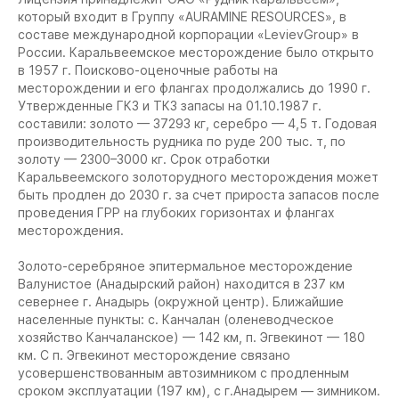
который входит в Группу «AURAMINE RESOURCES», в
составе международной корпорации «LevievGroup» в
России. Каральвеемское месторождение было открыто
в 1957 г. Поисково-оценочные работы на
месторождении и его флангах продолжались до 1990 г.
Утвержденные ГКЗ и ТКЗ запасы на 01.10.1987 г.
составили: золото — 37293 кг, серебро — 4,5 т. Годовая
производительность рудника по руде 200 тыс. т, по
золоту — 2300–3000 кг. Срок отработки
Каральвеемского золоторудного месторождения может
быть продлен до 2030 г. за счет прироста запасов после
проведения ГРР на глубоких горизонтах и флангах
месторождения.
Золото-серебряное эпитермальное месторождение
Валунистое (Анадырский район) находится в 237 км
севернее г. Анадырь (окружной центр). Ближайшие
населенные пункты: с. Канчалан (оленеводческое
хозяйство Канчаланское) — 142 км, п. Эгвекинот — 180
км. С п. Эгвекинот месторождение связано
усовершенствованным автозимником с продленным
сроком эксплуатации (197 км), с г.Анадырем — зимником.