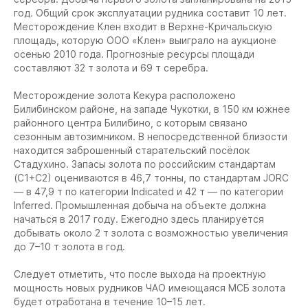
год. Общий срок эксплуатации рудника составит 10 лет.
Месторождение Клен входит в Верхне-Кричальскую
площадь, которую ООО «Клен» выиграло на аукционе
осенью 2010 года. Прогнозные ресурсы площади
составляют 32 т золота и 69 т серебра.
Месторождение золота Кекура
расположено
Билибинском районе, на западе Чукотки, в 150 км южнее
районного центра Билибино, с которым связано
сезонным автозимником. В непосредственной близости
находится заброшенный старательский посёлок
Стадухино. Запасы золота по российским стандартам
(С1+С2) оцениваются в 46,7 тонны, по стандартам JORC
— в 47,9 т по категории Indicated и 42 т — по категории
Inferred. Промышленная добыча на объекте должна
начаться в 2017 году. Ежегодно здесь планируется
добывать около 2 т золота с возможностью увеличения
до 7–10 т золота в год.
Следует отметить, что после выхода на проектную
мощность новых рудников ЧАО имеющаяся МСБ золота
будет отработана в течение 10–15 лет.