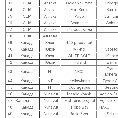
33
США
Аляска
Golden Summit
Freego
34
США
Аляска
Fort Knox
Kinros
35
США
Аляска
Pogo
Sumito
36
США
Аляска
Chandalar
Goldri
37
США
Аляска
312 россыпей
38
США
Аляска
39
Канада
Юкон
140 россыпей
40
Канада
Юкон
Минто
Capsto
41
Канада
Юкон
WHITE GOLD
Kinros
42
Канада
Юкон
Hyland
Bania
Fortun
43
Канада
NT
NICO
Mineral
44
Канада
NT
Yellowknife
Tyhee G
45
Канада
NT
Courageous
Seabri
46
Канада
Nunavut
Meadowbank
Agnico-Eag
47
Канада
Nunavut
Meliadine project
Agnico-Eag
48
Канада
Nunavut
Hope Bay
TMAС
49
Канада
Nunavut
Back River
Sabin