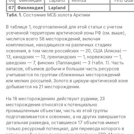
66
Финляндия
Lapland
Kevitsa
First Qua
67
Финляндия
Lapland
Табл. 1.
Состояние МСБ золота Арктики
В таблице 1, подготовленной для этой статьи с учетом
усеченной территории арктической зоны РФ (см. выше),
числится всего 58 месторождений, включая
комплексные, находящихся на различных стадиях
освоения, в том числе российских — 20, США (Аляска) —
13, канадских — 13, гренландских — 1, норвежских — 1,
шведских — 7, финских (Лапландия) — 3 (табл. 1). Часть
запасов, объемов добычи и большая часть ресурсов
учитывается по группам сближенных месторождений
или мелких россыпей. Золото в циркум-арктической зоне
добывается на 21 месторождении.
На 18 месторождениях действуют рудники, 23
месторождения относятся к потенциально
промышленным объектам, часть из этой группы
подготавливается к освоению, а на других завершается
детальная разведка, оставшиеся 17 объектов имеют
только ресурсный потенциал, для перевода которого в