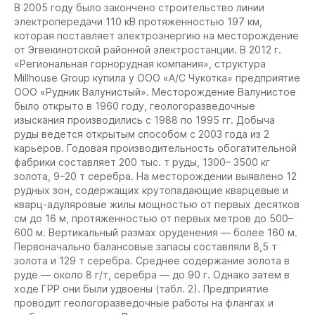
В 2005 году было закончено строительство линии
электропередачи 110 кВ протяженностью 197 км,
которая поставляет электроэнергию на месторождение
от Эгвекинотской районной электростанции. В 2012 г.
«Региональная горнорудная компания», структура
Millhouse Group купила у ООО «А/С Чукотка» предприятие
ООО «Рудник Валунистый». Месторождение Валунистое
было открыто в 1960 году, геологоразведочные
изыскания производились с 1988 по 1995 гг. Добыча
руды ведется открытым способом с 2003 года из 2
карьеров. Годовая производительность обогатительной
фабрики составляет 200 тыс. т руды, 1300– 3500 кг
золота, 9–20 т серебра. На месторождении выявлено 12
рудных зон, содержащих крутопадающие кварцевые и
кварц-адуляровые жилы мощностью от первых десятков
см до 16 м, протяженностью от первых метров до 500–
600 м. Вертикальный размах оруденения — более 160 м.
Первоначально балансовые запасы составляли 8,5 т
золота и 129 т серебра. Среднее содержание золота в
руде — около 8 г/т, серебра — до 90 г. Однако затем в
ходе ГРР они были удвоены (табл. 2). Предприятие
проводит геологоразведочные работы на флангах и