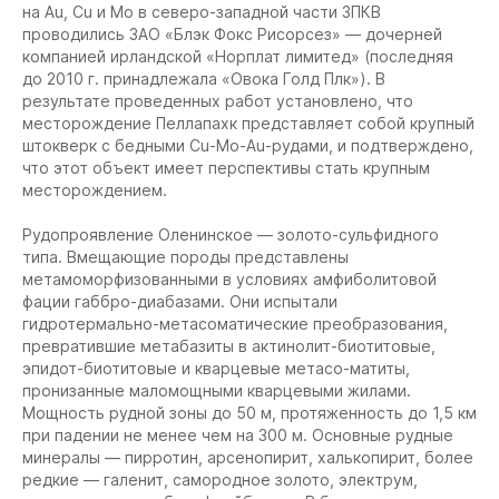
на Au, Cu и Mo в северо-западной части ЗПКВ
проводились ЗАО «Блэк Фокс Рисорсез» — дочерней
компанией ирландской «Норплат лимитед» (последняя
до 2010 г. принадлежала «Овока Голд Плк»). В
результате проведенных работ установлено, что
месторождение Пеллапахк представляет собой крупный
штокверк с бедными Cu-Mo-Au-рудами, и подтверждено,
что этот объект имеет перспективы стать крупным
месторождением.
Рудопроявление Оленинское
— золото-сульфидного
типа. Вмещающие породы представлены
метамоморфизованными в условиях амфиболитовой
фации габбро-диабазами. Они испытали
гидротермально-метасоматические преобразования,
превратившие метабазиты в актинолит-биотитовые,
эпидот-биотитовые и кварцевые метасо-матиты,
пронизанные маломощными кварцевыми жилами.
Мощность рудной зоны до 50 м, протяженность до 1,5 км
при падении не менее чем на 300 м. Основные рудные
минералы — пирротин, арсенопирит, халькопирит, более
редкие — галенит, самородное золото, электрум,