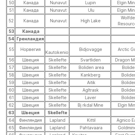
50
Канада
Nunavut
Lupin
Elgin Min
51
Канада
Nunavut
Ulu
Elgin Min
Wolfde
52
Канада
Nunavut
High Lake
Resourc
53
Канада
54
Гренландия
55
Норвегия
Bidjovagge
Arctic G
Kautokenio
56
Швеция
Skellefte
Svartliden
Dragon Mi
57
Швеция
Skellefte
Boliden area
Bolide
58
Швеция
Skellefte
Kankberg
Bolide
59
Швеция
Skellefte
Aitik
Bolide
60
Швеция
Skellefte
Agltrask
Bolide
61
Швеция
Skellefte
Laver
Bolide
62
Швеция
Skellefte
Bj rkdal Mine
Elgin Min
63
Швеция
Skellefte
64
Финляндия
Lapland
Kittil
Agnico E
65
Финляндия
Lapland
Pahtavaara
Goldmin