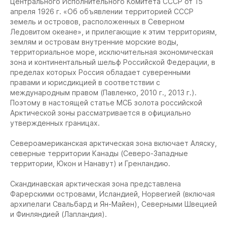
Центрального Исполнительного Комитета СССР от 15
апреля 1926 г. «Об объявлении территорией СССР
земель и островов, расположенных в Северном
Ледовитом океане», и прилегающие к этим территориям,
землям и островам внутренние морские воды,
территориальное море, исключительная экономическая
зона и континентальный шельф Российской Федерации, в
пределах которых Россия обладает суверенными
правами и юрисдикцией в соответствии с
международным правом (Павленко, 2010 г., 2013 г.).
Поэтому в настоящей статье МСБ золота российской
Арктической зоны рассматривается в официально
утвержденных границах.
Североамериканская арктическая зона включает Аляску,
северные территории Канады (Северо-Западные
территории, Юкон и Нанавут) и Гренландию.
Скандинавская арктическая зона представлена
Фарерскими островами, Исландией, Норвегией (включая
архипелаги Свальбард и Ян-Майен), Северными Швецией
и Финляндией (Лапландия).