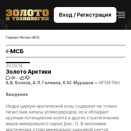
Вход / Регистрация
+7 (495) 221-76-32
bsv@zolteh.ru
Главная
Регион
МСБ
МСБ
30.09.14
Золото Арктики
0
3130
0
0
А.В. Волков, А.Л. Галямов, К.Ю. Мурашов —
ИГЕМ РАН.
Введение
Недра циркум-арктической зоны содержат не только
гигантские запасы углеводородов, но и обладают
крупным потенциалом золота и других стратегических
видов минерального сырья (рис. 1). В экономике
арктических стран минерально-сырьевой сектор