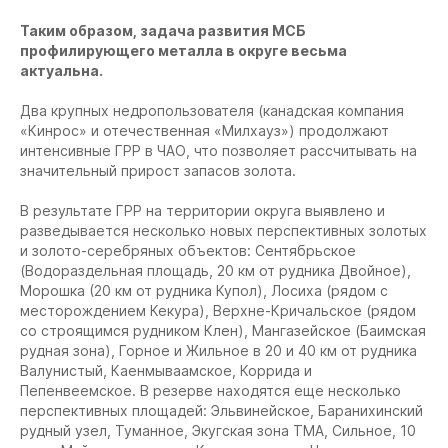
Таким образом, задача развития МСБ
профилирующего металла в округе весьма
актуальна.
Два крупных недропользователя (канадская компания
«Кинрос» и отечественная «Милхауз») продолжают
интенсивные ГРР в ЧАО, что позволяет рассчитывать на
значительный прирост запасов золота.
В результате ГРР на территории округа выявлено и
разведывается несколько новых перспективных золотых
и золото-серебряных объектов: Сентябрьское
(Водораздельная площадь, 20 км от рудника Двойное),
Морошка (20 км от рудника Купол), Лосиха (рядом с
месторождением Кекура), Верхне-Кричальское (рядом
со строящимся рудником Клен), Мангазейское (Баимская
рудная зона), Горное и Жильное в 20 и 40 км от рудника
Валунистый, Каенмываамское, Коррида и
Пепенвеемское. В резерве находятся еще несколько
перспективных площадей: Эльвинейское, Баранихинский
рудный узел, Туманное, Экугская зона ТМА, Сильное, 10