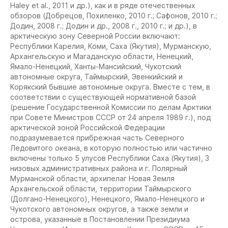
Haley et al., 2011 и др.), как и в ряде отечественных
обзоров (Добрецов, Похиленко, 2010 г.; Сафонов, 2010 г.;
Додин, 2008 г.; Додин и др., 2008 г., 2010 г.; и др.), в
арктическую зону Северной России включают:
Республики Карелия, Коми, Саха (Якутия), Мурманскую,
Архангельскую и Магаданскую области, Ненецкий,
Ямало-Ненецкий, Ханты-Мансийский, Чукотский
автономные округа, Таймырский, Эвенкийский и
Корякский бывшие автономные округа. Вместе с тем, в
соответствии с существующей нормативной базой
(решение Государственной Комиссии по делам Арктики
при Совете Министров СССР от 24 апреля 1989 г.), под
арктической зоной Российской Федерации
подразумевается прибрежная часть Северного
Ледовитого океана, в которую полностью или частично
включены только 5 улусов Республики Саха (Якутия), 3
низовых административных района и г. Полярный
Мурманской области, архипелаг Новая Земля
Архангельской области, территории Таймырского
(Долгано-Ненецкого), Ненецкого, Ямало-Ненецкого и
Чукотского автономных округов, а также земли и
острова, указанные в Постановлении Президиума