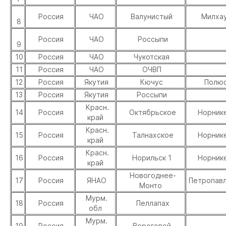
Россия
ЧАО
Валунистый
Милха
8
Россия
ЧАО
Россыпи
9
10
Россия
ЧАО
Чукотская
11
Россия
ЧАО
ОЧВП
12
Россия
Якутия
Кючус
Полю
13
Россия
Якутия
Россыпи
Красн.
14
Россия
Октябрьское
Норник
край
Красн.
15
Россия
Талнахское
Норник
край
Красн.
16
Россия
Норильск 1
Норник
край
Новогоднее-
17
Россия
ЯНАО
Петропавл
Монто
Мурм.
18
Россия
Пеллапах
обл
Мурм.
19
Россия
Вороговой