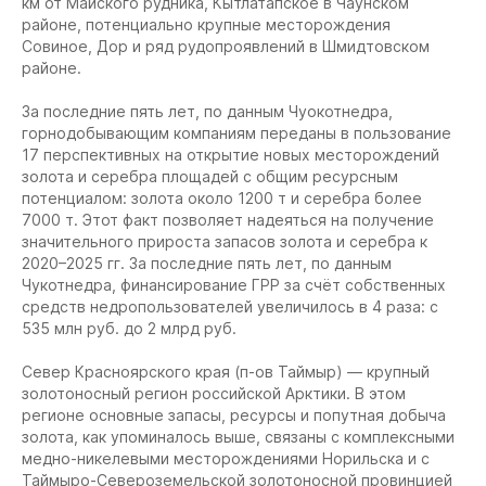
км от Майского рудника, Кытлатапское в Чаунском
районе, потенциально крупные месторождения
Совиное, Дор и ряд рудопроявлений в Шмидтовском
районе.
За последние пять лет, по данным Чуокотнедра,
горнодобывающим компаниям переданы в пользование
17 перспективных на открытие новых месторождений
золота и серебра площадей с общим ресурсным
потенциалом: золота около 1200 т и серебра более
7000 т. Этот факт позволяет надеяться на получение
значительного прироста запасов золота и серебра к
2020–2025 гг. За последние пять лет, по данным
Чукотнедра, финансирование ГРР за счёт собственных
средств недропользователей увеличилось в 4 раза: с
535 млн руб. до 2 млрд руб.
Север Красноярского края (п-ов Таймыр) — крупный
золотоносный регион российской Арктики. В этом
регионе основные запасы, ресурсы и попутная добыча
золота, как упоминалось выше, связаны с комплексными
медно-никелевыми месторождениями Норильска и с
Таймыро-Североземельской золотоносной провинцией