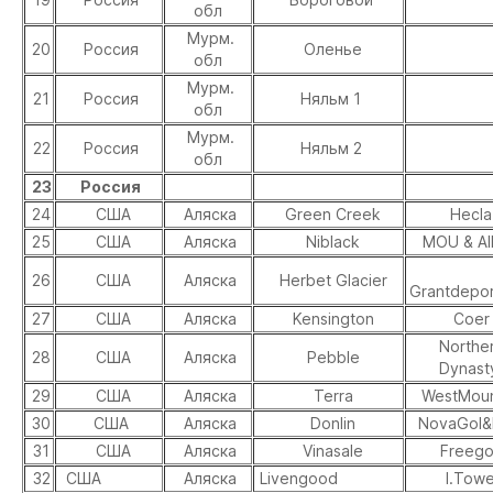
обл
Мурм.
20
Россия
Оленье
обл
Мурм.
21
Россия
Няльм 1
обл
Мурм.
22
Россия
Няльм 2
обл
23
Россия
24
США
Аляска
Green Creek
Hecla
25
США
Аляска
Niblack
MOU & AI
26
США
Аляска
Herbet Glacier
Grantdepo
27
США
Аляска
Kensington
Coer
Northe
28
США
Аляска
Pebble
Dynast
29
США
Аляска
Terra
WestMoun
30
США
Аляска
Donlin
NovaGol&B
31
США
Аляска
Vinasale
Freego
32
США
Аляска
Livengood
I.Towe