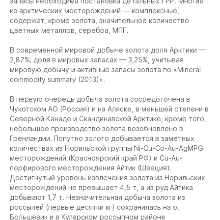
запасы необходима постановка детальных ГРР. Многие
из арктических месторождений — комплексные,
содержат, кроме золота, значительное количество
цветных металлов, серебра, МПГ.
В современной мировой добыче золота доля Арктики —
2,87%; доля в мировых запасах — 3,25%, учитывая
мировую добычу и активные запасы золота по «Mineral
commodity summary (2013)».
В первую очередь добыча золота сосредоточена в
Чукотском АО (Россия) и на Аляске, в меньшей степени в
Северной Канаде и Скандинавской Арктике, кроме того,
небольшое производство золота возобновлено в
Гренландии. Попутно золото добывается в заметных
количествах из Норильской группы Ni-Cu-Co-Au-AgMPG
месторождений (Красноярский край РФ) и Cu-Au-
порфирового месторождения Айтик (Швеция).
Достигнутый уровень извлечения золота из Норильских
месторождений не превышает 4,5 т, а из руд Айтика
добывают 1,7 т. Незначительная добыча золота из
россыпей (первые десятки кг) сохранилась на о.
Большевик и в Куларском россыпном районе