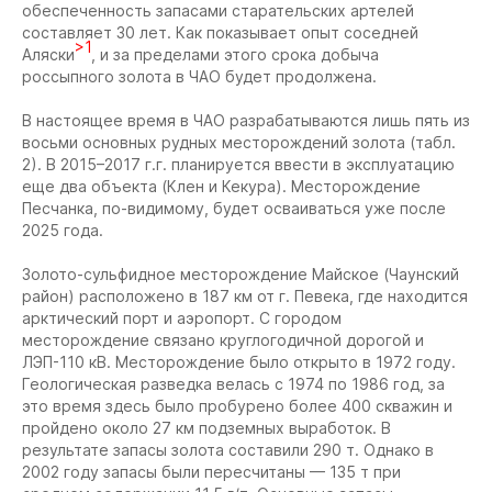
обеспеченность запасами старательских артелей
составляет 30 лет. Как показывает опыт соседней
>1
Аляски
, и за пределами этого срока добыча
россыпного золота в ЧАО будет продолжена.
В настоящее время в ЧАО разрабатываются лишь пять из
восьми основных рудных месторождений золота (табл.
2). В 2015–2017 г.г. планируется ввести в эксплуатацию
еще два объекта (Клен и Кекура). Месторождение
Песчанка, по-видимому, будет осваиваться уже после
2025 года.
Золото-сульфидное месторождение Майское (Чаунский
район)
расположено в 187 км от г. Певека, где находится
арктический порт и аэропорт. С городом
месторождение связано круглогодичной дорогой и
ЛЭП-110 кВ. Месторождение было открыто в 1972 году.
Геологическая разведка велась с 1974 по 1986 год, за
это время здесь было пробурено более 400 скважин и
пройдено около 27 км подземных выработок. В
результате запасы золота составили 290 т. Однако в
2002 году запасы были пересчитаны — 135 т при