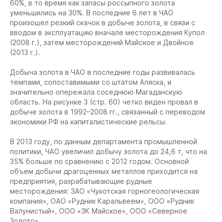
60%, в то время как запасы россыпного золота
уменьшились на 30%. В последние 6 лет в ЧАО
произошел резкий скачок в добыче золота, в связи с
вводом в эксплуатацию вначале месторождения Купол
(2008 г.), затем месторождений Майское и Двойное
(2013 г.).
Добыча золота в ЧАО в последние годы развивалась
темпами, сопоставимыми со штатом Аляска, и
значительно опережала соседнюю Магаданскую
область. На рисунке 3 (стр. 60) четко виден провал в
добыче золота в 1992–2008 гг., связанный с переводом
экономики РФ на капиталистические рельсы.
В 2013 году, по данным департамента промышленной
политики, ЧАО увеличил добычу золота до 24,6 т, что на
35% больше по сравнению с 2012 годом. Основной
объем добычи драгоценных металлов приходится на
предприятия, разрабатывающие рудные
месторождения: ЗАО «Чукотская горногеологическая
компания», ОАО «Рудник Каральвеем», ООО «Рудник
Валунистый», ООО «ЗК Майское», ООО «Северное
Золото».