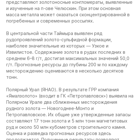
представляют золотоносные конгломераты, выявленные
и изученные на п-ове Челюскин. При этом основная
масса металла может оказаться сконцентрированной в
погребенных и современных россыпях.
В центральной части Таймыра выявлен ряд
рудопроявлений золото-сульфидной формации,
наиболее значительные из которых — Узкое и
Извилистое. Содержание золота в рудах последних в
среднем 6–8 г/т, достигая максимальных значений 50,0
г/т. Прогнозные ресурсы до глубины 200 м по каждому
месторождению оцениваются в несколько десятков
тонн.
Полярный Урал (ЯНАО).
В результате ГРР компания
«Ямалзолото» (входит в ГК «Петропавловск») выявила на
Полярном Урале два сближенных месторождения
рудного золота — Новогоднее-Монто и
Петропавловское. Их общие уже утвержденные запасы
составляют 17 тонн золота и 5 млн тонн магнетитовых
руд и около 50 млн кубометров строительного камня.
Оценка и разведка прогнозных ресурсов здесь
продолжается. Полученные результаты позволяют