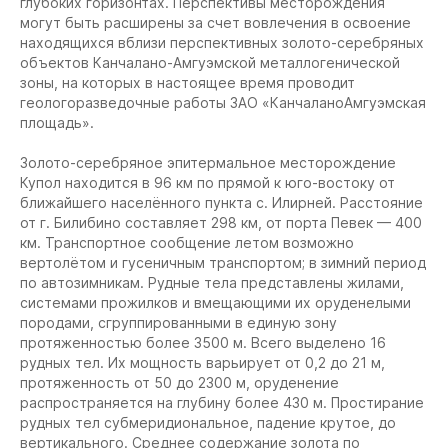
глубоких горизонтах. Перспективы месторождения
могут быть расширены за счет вовлечения в освоение
находящихся вблизи перспективных золото-серебряных
объектов Канчалано-Амгуэмской металлогенической
зоны, на которых в настоящее время проводит
геологоразведочные работы ЗАО «КанчаланоАмгуэмская
площадь».
Золото-серебряное эпитермальное месторождение
Купол находится в 96 км по прямой к юго-востоку от
ближайшего населённого пункта с. Илирней. Расстояние
от г. Билибино составляет 298 км, от порта Певек — 400
км. Транспортное сообщение летом возможно
вертолётом и гусеничным транспортом; в зимний период
по автозимникам. Рудные тела представлены жилами,
системами прожилков и вмещающими их оруденелыми
породами, сгруппированными в единую зону
протяженностью более 3500 м. Всего выделено 16
рудных тел. Их мощность варьирует от 0,2 до 21 м,
протяженность от 50 до 2300 м, оруденение
распространяется на глубину более 430 м. Простирание
рудных тел субмеридиональное, падение крутое, до
вертикального. Среднее содержание золота по