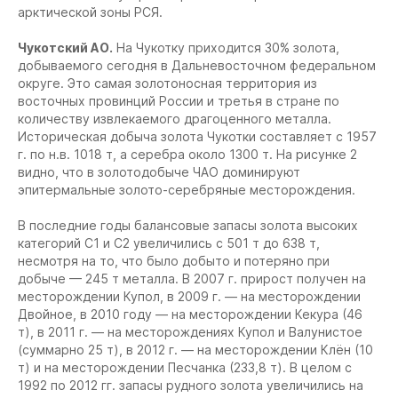
арктической зоны РСЯ.
Чукотский АО.
На Чукотку приходится 30% золота,
добываемого сегодня в Дальневосточном федеральном
округе. Это самая золотоносная территория из
восточных провинций России и третья в стране по
количеству извлекаемого драгоценного металла.
Историческая добыча золота Чукотки составляет с 1957
г. по н.в. 1018 т, а серебра около 1300 т. На рисунке 2
видно, что в золотодобыче ЧАО доминируют
эпитермальные золото-серебряные месторождения.
В последние годы балансовые запасы золота высоких
категорий С1 и С2 увеличились с 501 т до 638 т,
несмотря на то, что было добыто и потеряно при
добыче — 245 т металла. В 2007 г. прирост получен на
месторождении Купол, в 2009 г. — на месторождении
Двойное, в 2010 году — на месторождении Кекура (46
т), в 2011 г. — на месторождениях Купол и Валунистое
(суммарно 25 т), в 2012 г. — на месторождении Клён (10
т) и на месторождении Песчанка (233,8 т). В целом с
1992 по 2012 гг. запасы рудного золота увеличились на