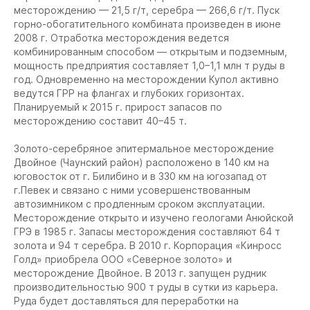
месторождению — 21,5 г/т, серебра — 266,6 г/т. Пуск
горно-обогатительного комбината произведен в июне
2008 г. Отработка месторождения ведется
комбинированным способом — открытым и подземным,
мощность предприятия составляет 1,0–1,1 млн т руды в
год. Одновременно на месторождении Купол активно
ведутся ГРР на флангах и глубоких горизонтах.
Планируемый к 2015 г. прирост запасов по
месторождению составит 40–45 т.
Золото-серебряное эпитермальное месторождение
Двойное
(Чаунский район) расположено в 140 км на
юговосток от г. Билибино и в 330 км на югозапад от
г.Певек и связано с ними усовершенствованным
автозимником с продленным сроком эксплуатации.
Месторождение открыто и изучено геологами Анюйской
ГРЭ в 1985 г. Запасы месторождения составляют 64 т
золота и 94 т серебра. В 2010 г. Корпорация «Кинросс
Голд» приобрела ООО «Северное золото» и
месторождение Двойное. В 2013 г. запущен рудник
производительностью 900 т руды в сутки из карьера.
Руда будет доставляться для переработки на