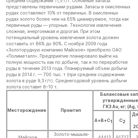
среднем содержании 11,5 г/т. Основные запасы
представлены первичными рудами. Запасы в окисленных
рудах составляют 10% от первичных. В окисленных
рудах золото более чем на 65% цианируемое, тогда как
первичные руды — упорные. Технология извлечения
сложная, энергоемкая и дорогая. При этом
потенциальный уровень извлечения золота должен
составить от 86% до 90%. С ноября 2009 года
«Золоторудную компанию Майское» приобрело ОАО
«Полиметалл». Предприятие планировало выйти на
полную мощность как по добыче, так и по переработке
руды в течение 2013 года. Планируемый объем добычи
руды в 2014 г. — 700 тыс. т (при среднем содержании
золота в руде 9,3 г/т). Среднегодовой уровень добычи
золота составит 8–10 т.
Балансовые зап
утвержденные
ГКЗ Au, кг; (Ag, 
Месторождение
Промтип
До
А+В+С
С
1
2
20
Золото-мышьяк-
Майское
44413
91727
2