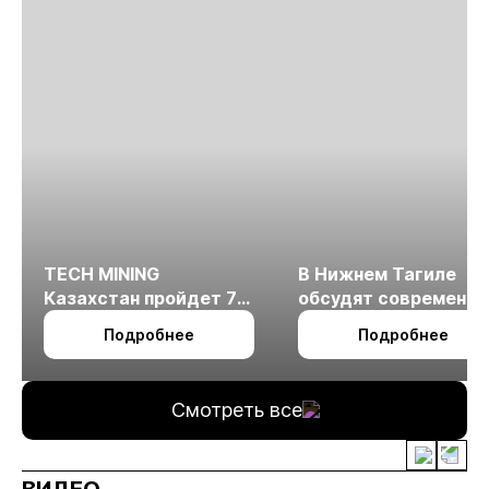
TECH MINING
В Нижнем Тагиле
Казахстан пройдет 7
обсудят современн
октября в Алматы
технологии
Подробнее
Подробнее
измельчения
минерального сырья
Смотреть все
ВИДЕО