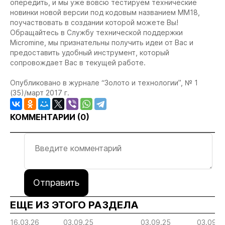
опередить, и мы уже вовсю тестируем технические
новинки новой версии под кодовым названием ММ18,
поучаствовать в создании которой можете Вы!
Обращайтесь в Службу технической поддержки
Micromine, мы признательны получить идеи от Вас и
предоставить удобный инструмент, который
сопровождает Вас в текущей работе.
Опубликовано в журнале “Золото и технологии”, № 1
(35)/март 2017 г.
КОММЕНТАРИИ (
0
)
Отправить
ЕЩЕ ИЗ ЭТОГО РАЗДЕЛА
16.03.26
03.09.25
03.09.25
03.09.2