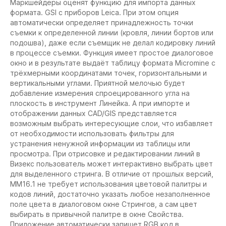
Маркшейдеры оценят функцию для импорта данных
формата. GSI с приборов Leica. При этом опция
автоматически определяет принадлежность точки
съемки к определенной линии (кровля, линии бортов или
подошва), даже если съемщик не делал кодировку линий
в процессе съемки. Функция имеет простое диалоговое
окно и в результате выдаёт таблицу формата Micromine с
трёхмерными координатами точек, горизонтальными и
вертикальными углами. Приятной мелочью будет
добавление измерения спроецированного угла на
плоскость в инструмент Линейка. А при импорте и
отображении данных CAD/GIS представляется
возможным выбрать интересующие слои, что избавляет
от необходимости использовать фильтры для
устранения ненужной информации из таблицы или
просмотра. При отрисовке и редактировании линий в
Визекс пользователь может интерактивно выбрать цвет
для выделенного стринга. В отличие от прошлых версий,
ММ16.1 не требует использования цветовой палитры и
кодов линий, достаточно указать любое незаполненное
поле цвета в диалоговом окне Стрингов, а сам цвет
выбирать в привычной палитре в окне Свойства.
Приложение автоматически запишет RGB код в