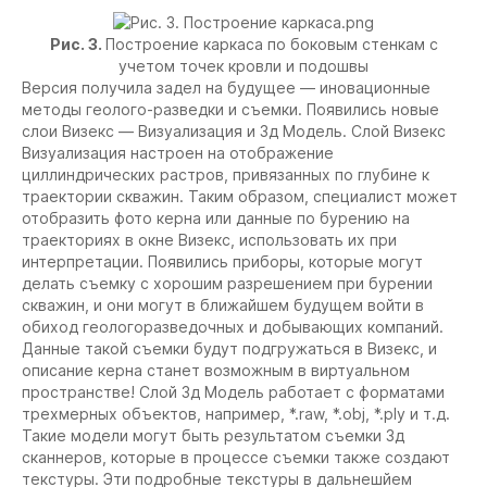
Рис. 3.
Построение каркаса по боковым стенкам с
учетом точек кровли и подошвы
Версия получила задел на будущее — иновационные
методы геолого-разведки и съемки. Появились новые
слои Визекс — Визуализация и 3д Модель. Слой Визекс
Визуализация настроен на отображение
циллиндрических растров, привязанных по глубине к
траектории скважин. Таким образом, специалист может
отобразить фото керна или данные по бурению на
траекториях в окне Визекс, использовать их при
интерпретации. Появились приборы, которые могут
делать съемку с хорошим разрешением при бурении
скважин, и они могут в ближайшем будущем войти в
обиход геологоразведочных и добывающих компаний.
Данные такой съемки будут подгружаться в Визекс, и
описание керна станет возможным в виртуальном
пространстве! Слой 3д Модель работает с форматами
трехмерных объектов, например, *.raw, *.obj, *.ply и т.д.
Такие модели могут быть результатом съемки 3д
сканнеров, которые в процессе съемки также создают
текстуры. Эти подробные текстуры в дальнешйем