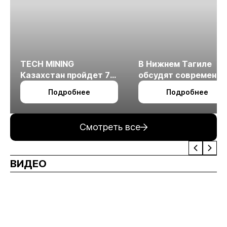
TECH MINING
В Нижнем Тагиле
Казахстан пройдет 7
обсудят современн
октября в Алматы
технологии
Подробнее
Подробнее
измельчения
минерального сырья
Смотреть все
ВИДЕО