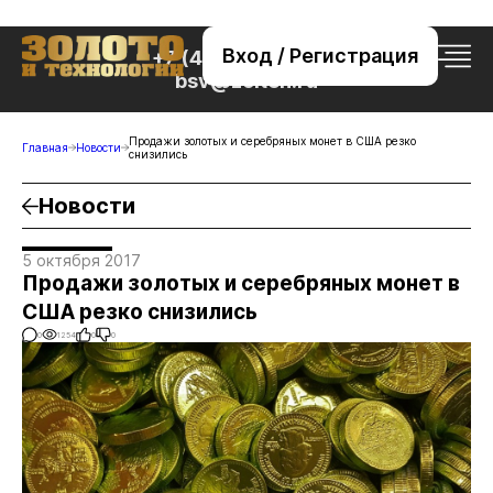
Вход / Регистрация
+7 (495) 221-76-32
bsv@zolteh.ru
Продажи золотых и серебряных монет в США резко
Главная
Новости
снизились
Новости
5 октября 2017
Продажи золотых и серебряных монет в
США резко снизились
0
1254
0
0