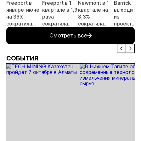
Freeport в
Freeport в 1
Newmont в 1
Barrick
январе-июне
квартале в 1,9
квартале на
выходит
на 39%
раза
8,3%
из
н
сократила
сократила
сократила
проекта
производство
производство
производство
«Донлин»
Смотреть все
золота
золота
золота
на
з
Аляске
СОБЫТИЯ