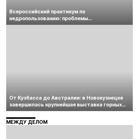
Всероссийский практикум по
недропользованию: проблемы
лицензирования, цифровизации, экспертизы
пройдет в начале июля
От Кузбасса до Австралии: в Новокузнецке
завершилась крупнейшая выставка горных
технологий «Недра России. Уголь России и
Майнинг»
МЕЖДУ ДЕЛОМ