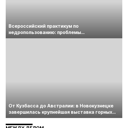
Всероссийский практикум по
недропользованию: проблемы
лицензирования, цифровизации, экспертизы
пройдет в начале июля
От Кузбасса до Австралии: в Новокузнецке
завершилась крупнейшая выставка горных
технологий «Недра России. Уголь России и
Майнинг»
МЕЖДУ ДЕЛОМ