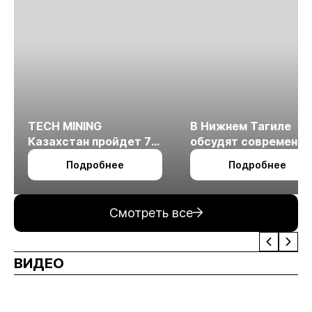
TECH MINING
В Нижнем Тагиле
Казахстан пройдет 7
обсудят современн
октября в Алматы
технологии
Подробнее
Подробнее
измельчения
минерального сырья
Смотреть все
ВИДЕО